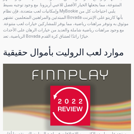
المتنوعة، مما يجعلها الخيار الأفضل للاعبي أريزونا. مع وجود توجيه بسيط
وإمكانيات لعب متعددة، فإن نظام MyBookie يلبي احتياجات كل من
المبتدئين والمراهنين المتعلمين. تشتهر Bovada بأنها كازينو على الإنترنت
موثوق به وتوفر مراهنات رياضية، مما يوفر للمشاركين خيارات لعب متنوعة.
مع وجود مراهنات رياضية شاملة والعديد من خيارات الرهان على الأحداث
الرياضية، تعد Bovada خيارًا رائدًا لعشاق كرة القدم.
موارد لعب الروليت بأموال حقيقية
ستجد على ما يبدو الكثير من الاختلافات في لعبة الروليت التي تقدمها أغلب