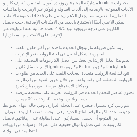
مشاركة المحترفين وزيادة أموال المقامرة. يُعرف كازينو Ignition بخيارات
الألعاب المتنوعة، بالإضافة إلى ألعاب الطاولة والبوكر عبر الإنترنت والماكينات
القمارية التقدمية، مما يجعل اللاعب يحصل على 4.8/5 لمجموعة الألعاب.
يمكن للاعبين أيضًا الاستمتاع بالعديد من الإمكانات الإضافية، حيث يحصل
الكازينو على درجة ترويجية تبلغ 4.9/5. تعتمد جاذبية لعبة الروليت عبر
الإنترنت على الاستخدام المطلق لها.
ربما تكون طريقة مارتينجال الجديدة واحدة من أكثر حلول اللعب
المفهومة بشكل أفضل في لعبة الروليت عبر الإنترنت.
يضم هذا الدليل الإرشادي بعضًا من أفضل الكازينوهات المصنفة على
الإنترنت مثل كازينو Ignition، وكازينو Bistro، وكازينو DuckyLuck.
تتيح لك لعبة الروليت متعددة العجلات اللعب على العديد من طاولات
الروليت المختلفة في وقت واحد، من خلال تدوير العديد من الإطارات
ويمكنك الاستمتاع بفرصة الفوز بمبالغ كبيرة.
تحتوي عناصر التحكم الجديدة في الروليت الغربية على محفظة مرقمة
بستة وثلاثين، وحقيبة 0، وحقيبة 00 ممتازة.
يتم رمي كرة بيسبول صغيرة على العجلة الدوارة، وفي حالة انتهاء الضوابط
الجديدة، تحدد الكرة الرقم الفائز الجديد. وفي الوقت نفسه، قبل بدء الدوران،
من المتوقع أن يحصل المشاركون على الطاولة على رهاناتهم. تحصل
الكازينوهات التي تعمل بأموال حقيقية على اعتراف وشهادة من الهيئات
التنظيمية في الولاية.