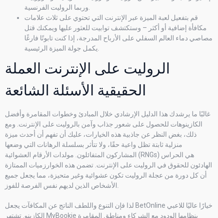
وربما الروليت الفرنسية.
قم بتفعيل لعبة الميزة عبر الإنترنت التي تحتوي على ثلاث علامات
مكافأة إضافية أو أكثر – وستكتشف توابيت للعثور عليها ويمكنك قتل
مصاصي دماء العالم السفلي على الأرباح المدرجة، إذا كنت تابوتًا فارغًا
يكمل جولة الميزة الرئيسية.
الروليت على الإنترنت العملة
الحقيقية الأسئلة الشائعة
غالبًا ما يرشدك هذا الدليل الإرشادي خلال المبادئ وخطوات المقامرة وأفضل
الكازينوهات للحصول على شعور جذاب وآمن بالروليت على الإنترنت. ومع
ذلك، بغض النظر عن جاذبية هذه الخيارات، عليك أن تفهم أن أحدث ميزة
منزلية ثابتة تظل واعية حقًا، ولا تتأثر بسلسلة الرهانات التي وضعها
المشاركون المتفائلون. مولدات الأرقام العشوائية (RNGs) هي الحراس
الهادئون للحقوق في الروليت على الإنترنت. تضمن هذه الخوارزميات الممتازة
أن كل دورة من عجلة الروليت تكون عشوائية وغير متحيزة، مما يجعل جميع
الأشخاص الذين لديهم نفس الفرصة للفوز.
لذا فإن التنوع واللطف الناتج عن المكافآت يجعل BetOnline خيارًا عاليًا للاعبي
الكازينو. تشتهر MyBookie بنظامها الودود مع الشركاء ومناطق المقامرة