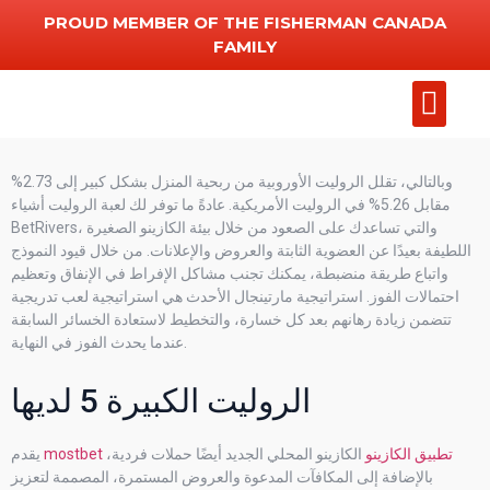
PROUD MEMBER OF THE FISHERMAN CANADA
FAMILY
Add Chart
Other Serv
وبالتالي، تقلل الروليت الأوروبية من ربحية المنزل بشكل كبير إلى 2.73%
مقابل 5.26% في الروليت الأمريكية. عادةً ما توفر لك لعبة الروليت أشياء
BetRivers، والتي تساعدك على الصعود من خلال بيئة الكازينو الصغيرة
اللطيفة بعيدًا عن العضوية الثابتة والعروض والإعلانات. من خلال قيود النموذج
واتباع طريقة منضبطة، يمكنك تجنب مشاكل الإفراط في الإنفاق وتعظيم
احتمالات الفوز.
استراتيجية مارتينجال الأحدث هي استراتيجية لعب تدريجية
تتضمن زيادة رهانهم بعد كل خسارة، والتخطيط لاستعادة الخسائر السابقة
عندما يحدث الفوز في النهاية.
الروليت الكبيرة 5 لديها
mostbet تطبيق الكازينو
الكازينو المحلي الجديد أيضًا حملات فردية،
يقدم
بالإضافة إلى المكافآت المدعوة والعروض المستمرة، المصممة لتعزيز