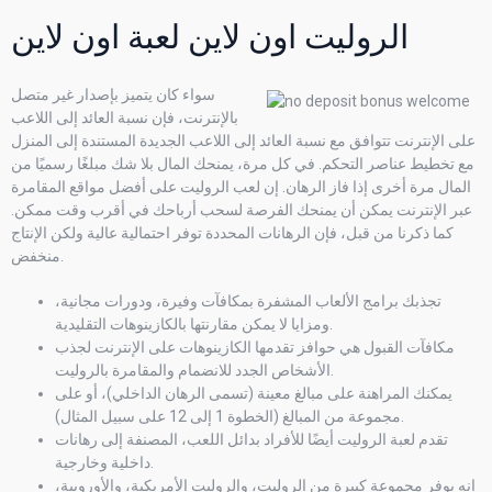
الروليت اون لاين لعبة اون لاين
سواء كان يتميز بإصدار غير متصل
بالإنترنت، فإن نسبة العائد إلى اللاعب
على الإنترنت تتوافق مع نسبة العائد إلى اللاعب الجديدة المستندة إلى المنزل
مع تخطيط عناصر التحكم. في كل مرة، يمنحك المال بلا شك مبلغًا رسميًا من
المال مرة أخرى إذا فاز الرهان. إن لعب الروليت على أفضل مواقع المقامرة
عبر الإنترنت يمكن أن يمنحك الفرصة لسحب أرباحك في أقرب وقت ممكن.
كما ذكرنا من قبل، فإن الرهانات المحددة توفر احتمالية عالية ولكن الإنتاج
منخفض.
تجذبك برامج الألعاب المشفرة بمكافآت وفيرة، ودورات مجانية،
ومزايا لا يمكن مقارنتها بالكازينوهات التقليدية.
مكافآت القبول هي حوافز تقدمها الكازينوهات على الإنترنت لجذب
الأشخاص الجدد للانضمام والمقامرة بالروليت.
يمكنك المراهنة على مبالغ معينة (تسمى الرهان الداخلي)، أو على
مجموعة من المبالغ (الخطوة 1 إلى 12 على سبيل المثال).
تقدم لعبة الروليت أيضًا للأفراد بدائل اللعب، المصنفة إلى رهانات
داخلية وخارجية.
إنه يوفر مجموعة كبيرة من الروليت، والروليت الأمريكية، والأوروبية،