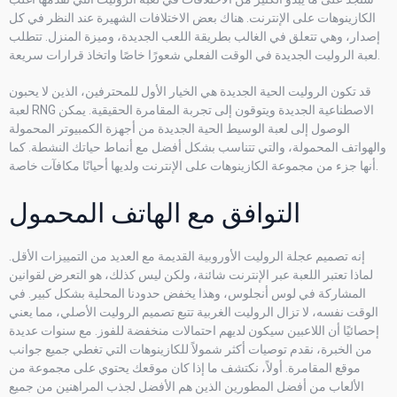
الكازينوهات على الإنترنت. هناك بعض الاختلافات الشهيرة عند النظر في كل
إصدار، وهي تتعلق في الغالب بطريقة اللعب الجديدة، وميزة المنزل. تتطلب
لعبة الروليت الجديدة في الوقت الفعلي شعورًا خاصًا واتخاذ قرارات سريعة.
قد تكون الروليت الحية الجديدة هي الخيار الأول للمحترفين، الذين لا يحبون
لعبة RNG الاصطناعية الجديدة ويتوقون إلى تجربة المقامرة الحقيقية. يمكن
الوصول إلى لعبة الوسيط الحية الجديدة من أجهزة الكمبيوتر المحمولة
والهواتف المحمولة، والتي تتناسب بشكل أفضل مع أنماط حياتك النشطة. كما
أنها جزء من مجموعة الكازينوهات على الإنترنت ولديها أحيانًا مكافآت خاصة.
التوافق مع الهاتف المحمول
إنه تصميم عجلة الروليت الأوروبية القديمة مع العديد من التمييزات الأقل.
لماذا تعتبر اللعبة عبر الإنترنت شائنة، ولكن ليس كذلك، هو التعرض لقوانين
المشاركة في لوس أنجلوس، وهذا يخفض حدودنا المحلية بشكل كبير. في
الوقت نفسه، لا تزال الروليت الغربية تتبع تصميم الروليت الأصلي، مما يعني
إحصائيًا أن اللاعبين سيكون لديهم احتمالات منخفضة للفوز. مع سنوات عديدة
من الخبرة، نقدم توصيات أكثر شمولاً للكازينوهات التي تغطي جميع جوانب
موقع المقامرة. أولاً، نكتشف ما إذا كان موقعك يحتوي على مجموعة من
الألعاب من أفضل المطورين الذين هم الأفضل لجذب المراهنين من جميع