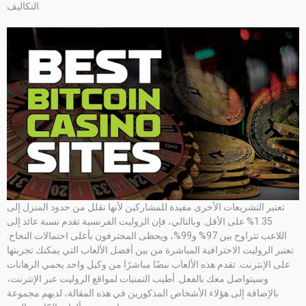
التكاليف.
تعتبر التشريعات الأخرى مفيدة للمشاركين لأنها تقلل من حدود المنزل إلى
1.35% على الأقل. وبالتالي، فإن الروليت الفرنسية تقدم نسبة عائد إلى
اللاعب تتراوح بين 97% و99%، ويحظى المحترفون بأعلى احتمالات النجاح.
تعتبر الروليت الاحترافية المباشرة من بين أفضل الألعاب التي يمكنك تجربتها
على الإنترنت. تقدم هذه الألعاب نبضًا مباشرًا من وكيل واحد يحمي الرهانات
وسيتواصل معك بالفعل. أطيب التمنيات لمواقع الروليت عبر الإنترنت،
بالإضافة إلى هؤلاء الأشخاص المذكورين في هذه المقالة، لديهم مجموعة