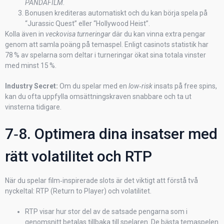
PANDAFILM
.
Bonusen krediteras automatiskt och du kan börja spela på
“Jurassic Quest” eller “Hollywood Heist”.
Kolla även in
veckovisa turneringar
där du kan vinna extra pengar
genom att samla poäng på temaspel. Enligt casinots statistik har
78 % av spelarna som deltar i turneringar ökat sina totala vinster
med minst 15 %.
Industry Secret:
Om du spelar med en
low‑risk
insats på free spins,
kan du ofta uppfylla omsättningskraven snabbare och ta ut
vinsterna tidigare.
7‑8. Optimera dina insatser med
rätt volatilitet och RTP
När du spelar film‑inspirerade slots är det viktigt att förstå två
nyckeltal: RTP (Return to Player) och volatilitet.
RTP visar hur stor del av de satsade pengarna som i
genomsnitt betalas tillbaka till spelaren. De bästa temaspelen