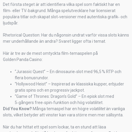
Det första steget är att identifiera vilka spel som faktiskt har en
film‑ eller TV‑bakgrund. Många spelutvecklare har licensierat
populära titlar och skapat slot‑versioner med autentiska grafik‑ och
ljudspår.
Rhetorical Question: Har du någonsin undrat varför vissa slots känns
mer underhållande än andra? Svaret ligger ofta i temat.
Här är tre av de mest omtyckta film‑temaspelen på
Golden Panda Casino:
“Jurassic Quest” – En dinosaurie‑slot med 96,5 % RTP och
flera bonusrundor.
“Hollywood Heist” – Inspirerad av klassiska kupper, erbjuder
gratis spins och en progressiv jackpot.
“Game of Thrones: Dragon’s Gold” – En episk slot med
5‑gångers free‑spin‑funktion och hög volatilitet.
Did You Know?
Många temaspel har en högre
volatilitet
än vanliga
slots, vilket betyder att vinster kan vara större men mer sällsynta.
När du har hittat ett spel som lockar, ta en stund att läsa