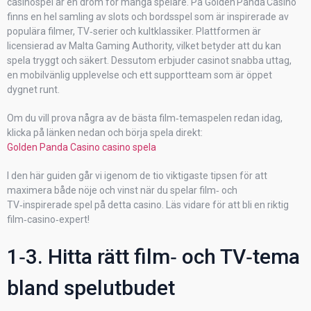
casinospel är en dröm för många spelare. På Golden Panda Casino
finns en hel samling av slots och bordsspel som är inspirerade av
populära filmer, TV‑serier och kultklassiker. Plattformen är
licensierad av Malta Gaming Authority, vilket betyder att du kan
spela tryggt och säkert. Dessutom erbjuder casinot snabba uttag,
en mobilvänlig upplevelse och ett supportteam som är öppet
dygnet runt.
Om du vill prova några av de bästa film‑temaspelen redan idag,
klicka på länken nedan och börja spela direkt:
Golden Panda Casino casino spela
I den här guiden går vi igenom de tio viktigaste tipsen för att
maximera både nöje och vinst när du spelar film‑ och
TV‑inspirerade spel på detta casino. Läs vidare för att bli en riktig
film‑casino‑expert!
1‑3. Hitta rätt film‑ och TV‑tema
bland spelutbudet