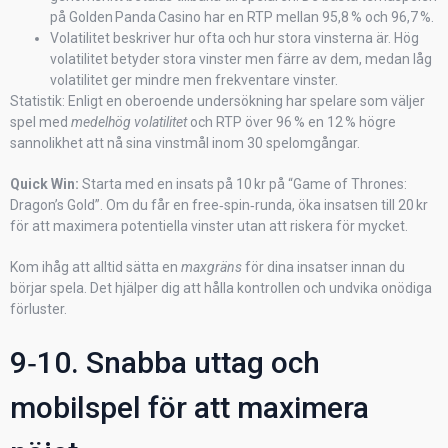
på Golden Panda Casino har en RTP mellan 95,8 % och 96,7 %.
Volatilitet beskriver hur ofta och hur stora vinsterna är. Hög
volatilitet betyder stora vinster men färre av dem, medan låg
volatilitet ger mindre men frekventare vinster.
Statistik: Enligt en oberoende undersökning har spelare som väljer
spel med
medelhög volatilitet
och RTP över 96 % en 12 % högre
sannolikhet att nå sina vinstmål inom 30 spelomgångar.
Quick Win:
Starta med en insats på 10 kr på “Game of Thrones:
Dragon’s Gold”. Om du får en free‑spin‑runda, öka insatsen till 20 kr
för att maximera potentiella vinster utan att riskera för mycket.
Kom ihåg att alltid sätta en
maxgräns
för dina insatser innan du
börjar spela. Det hjälper dig att hålla kontrollen och undvika onödiga
förluster.
9‑10. Snabba uttag och
mobilspel för att maximera