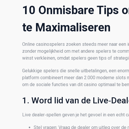
10 Onmisbare Tips om
te Maximaliseren
Online casinospelers zoeken steeds meer naar een inte
zonder mogelijkheid om met andere spelers te commu
winst verkleinen, omdat spelers geen tips of strateg
Gelukkige spelers die snelle uitbetalingen, een eno
platform combineert meer dan 2.000 moderne slots met
om de sociale functies van dit casino optimaal te ben
1. Word lid van de Live‑De
Live dealer‑spellen geven je het gevoel in een echt c
Stel vragen: Vraag de dealer om uitleg over de 