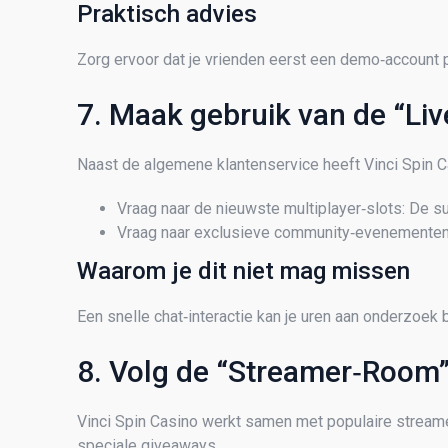
Praktisch advies
Zorg ervoor dat je vrienden eerst een demo‑account p
7. Maak gebruik van de “Liv
Naast de algemene klantenservice heeft Vinci Spin Ca
Vraag naar de nieuwste multiplayer‑slots: De su
Vraag naar exclusieve community‑evenementen:
Waarom je dit niet mag missen
Een snelle chat‑interactie kan je uren aan onderzoek 
8. Volg de “Streamer‑Room” 
Vinci Spin Casino werkt samen met populaire streamer
speciale giveaways.