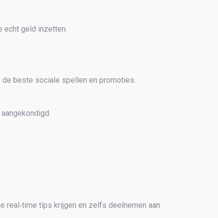
 echt geld inzetten.
r de beste sociale spellen en promoties.
n aangekondigd.
e real‑time tips krijgen en zelfs deelnemen aan