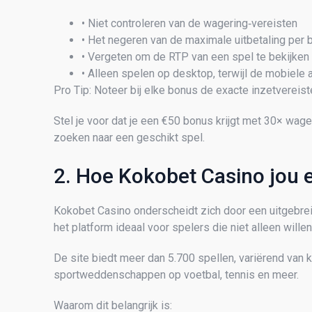
• Niet controleren van de wagering‑vereisten
• Het negeren van de maximale uitbetaling per
• Vergeten om de RTP van een spel te bekijken
• Alleen spelen op desktop, terwijl de mobiele 
Pro Tip: Noteer bij elke bonus de exacte inzetvereist
Stel je voor dat je een €50 bonus krijgt met 30× wage
zoeken naar een geschikt spel.
2. Hoe Kokobet Casino jou 
Kokobet Casino onderscheidt zich door een uitgebrei
het platform ideaal voor spelers die niet alleen wille
De site biedt meer dan 5.700 spellen, variërend van 
sportweddenschappen op voetbal, tennis en meer.
Waarom dit belangrijk is: