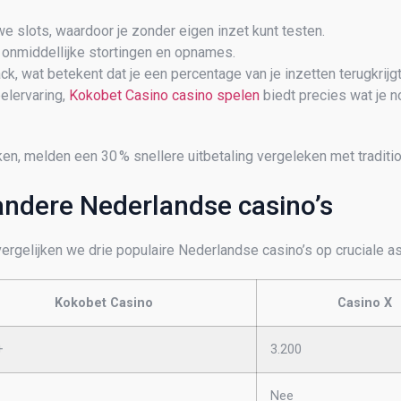
e slots, waardoor je zonder eigen inzet kunt testen.
l onmiddellijke stortingen en opnames.
 wat betekent dat je een percentage van je inzetten terugkrijgt, 
elervaring,
Kokobet Casino casino spelen
biedt precies wat je no
n, melden een 30 % snellere uitbetaling vergeleken met tradit
 andere Nederlandse casino’s
rgelijken we drie populaire Nederlandse casino’s op cruciale a
Kokobet Casino
Casino X
+
3.200
Nee