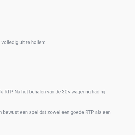
olledig uit te hollen:
% RTP. Na het behalen van de 30× wagering had hij
om bewust een spel dat zowel een goede RTP als een