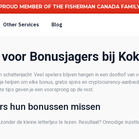
PROUD MEMBER OF THE FISHERMAN CANADA FAMIL
Other Services
Blog
 voor Bonusjagers bij Ko
 schattenjacht. Veel spelers blijven hangen in een doolhof van
ie je helpen om elke bonus, gratis spins en cryptocurrency‑aanbied
ze tips geven je een voorsprong op de rest.
rs hun bonussen missen
onder de kleine lettertjes te lezen. Resultaat? Onnodige inzet