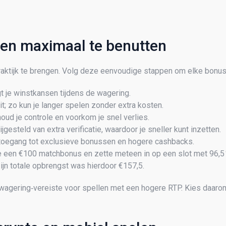
sen maximaal te benutten
praktijk te brengen. Volg deze eenvoudige stappen om elke bonus v
 je winstkansen tijdens de wagering.
it; zo kun je langer spelen zonder extra kosten.
houd je controle en voorkom je snel verlies.
ijgesteld van extra verificatie, waardoor je sneller kunt inzetten.
 toegang tot exclusieve bonussen en hogere cashbacks.
de een €100 matchbonus en zette meteen in op een slot met 96,5 
ijn totale opbrengst was hierdoor €157,5.
 wagering‑vereiste voor spellen met een hogere RTP. Kies daar