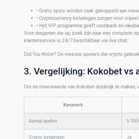
• Gratis spins worden vaak gekoppeld aan nieuw
• Cryptocurrency‑betalingen zorgen voor vrijwe
• Het VIP‑programma geeft cashback en rakeback,
Voor diegenen die op zoek zijn naar een complete sp
klantenservice is 24/7 beschikbaar via live chat.
Did You Know? De meeste spelers die crypto gebruike
3. Vergelijking: Kokobet vs
Om de meerwaarde van Kokobet duidelijk te maken, ve
Kenmerk
Aantal spellen
5.700
Crypto‑betalingen
Ja