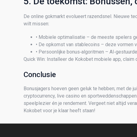
5. De toekomst: Bonussen, 
De online gokmarkt evolueert razendsnel. Nieuwe techn
wilt missen:
• Mobiele optimalisatie – de meeste spelers ge
• De opkomst van stablecoins – deze vormen van
• Persoonlijke bonus‑algoritmen – AI‑gestuur
Quick Win: Installeer de Kokobet mobiele app, claim
Conclusie
Bonusjagers hoeven geen geluk te hebben; met de jui
cryptocurrency, live casino en sportweddenschappen 
speelplezier én je rendement. Vergeet niet altijd ver
Kokobet voor je klaar heeft staan!