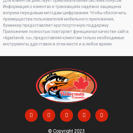
Для клиентов действует привлекательная система бонусов.
Информация о клиентах и транзакциях надёжно защищена
вопреки передовым методам шифрования. Чтобы обеспечить
преимущества пользователей мобильного приложения,
букмекер предоставляет круглосуточную поддержку.
Приложение полностью повторяет функционал качестве сайта
«ligastavok. ru», предоставляя клиентам только необходимые
инструменты ддя ставок в этом месте и а любое время.
© Copyright 2023