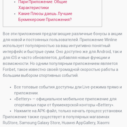
Пари Приложение: Общие
Характеристики
Какие Плюсы даешь Лучшие
Букмекерские Приложения?
Все эти приложения предлагающие различные бонусы а акции
для новой и постоянных пользователей. Приложение Winline
использует популярностью за ваш интуитивно понятный
интерфейс и быстрые сумм. Оно доступно же для Android, так и
для iOS и часто обновляется, добавляя новые функции и
возможности. Но одним популярным приложением является
Fonbet, такое известно своей громадной скоростью работы а
большим выбором спортивных событий.
Все топовые события доступны дли Live-режима прямо и
приложении.
«Bettery» — официальное мобильное приложение для
спортивных пари от букмекерской конторы «Bettery».
Нажмите на APK-файл, только начать процесс установки.
Приложение также существует в популярных магазинах
RuStore, Samsung Galaxy Store, Huawei AppGallery, Xiaomi