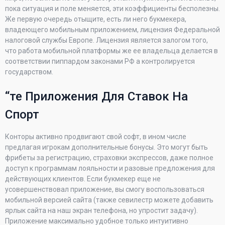
пока ситуация и поле меняется, эти коэффициенты бесполезны.
Же первую очередь отыщите, есть ли него букмекера,
владеющего мобильным приложением, лицензия Федеральной
налоговой службы Европе. Лицензия является залогом того,
что работа мобильной платформы же ее владельца делается в
соответствии пиппардом законами РФ а контролируется
государством.
“те Приложения Для Ставок На
Спорт
Конторы активно продвигают свой софт, в ином числе
предлагая игрокам дополнительные бонусы. Это могут быть
фрибеты за регистрацию, страховки экспрессов, даже полное
доступ к программам лояльности и разовые предложения для
действующих клиентов. Если букмекер еще не
усовершенствовал приложение, вы смогу воспользоваться
мобильной версией сайта (также севилестр можете добавить
ярлык сайта на наш экран телефона, но упростит задачу).
Приложение максимально удобное только интуитивно