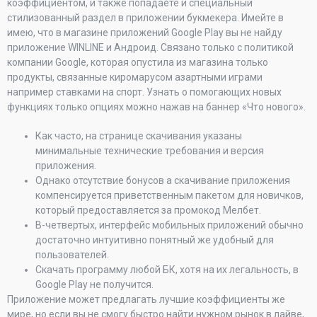
коэффициентом, и также попадаете и специальный
стилизованный раздел в приложении букмекера. Имейте в
имею, что в магазине приложений Google Play вы не найду
приложение WINLINE и Андроид. Связано только с политикой
компании Google, которая опустила из магазина только
продукты, связанные киромарусом азартными играми
например ставками на спорт. Узнать о помогающих новых
функциях только опциях можно нажав на баннер «Что нового».
Как часто, на странице скачивания указаны
минимальные технические требования и версия
приложения.
Однако отсутствие бонусов а скачивание приложения
компенсируется приветственным пакетом для новичков,
который предоставляется за промокод Мелбет.
В-четвертых, интерфейс мобильных приложений обычно
достаточно интуитивно понятный же удобный для
пользователей.
Скачать программу любой БК, хотя на их легальность, в
Google Play не получится.
Приложение может предлагать лучшие коэффициенты же
мире, но если вы не смогу быстро найти нужном рынок в лайве,