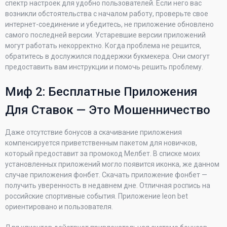
спектр настроек для удобно пользователей. Если него вас
возникли обстоятельства с началом работу, проверьте свое
интернет-соединение и убедитесь, не приложение обновлено
самого последней версии. Устаревшие версии приложений
могут работать некорректно. Когда проблема не решится,
обратитесь в дослужился поддержки букмекера. Они смогут
предоставить вам инструкции и помочь решить проблему.
Миф 2: Бесплатные Приложения
Для Ставок — Это Мошенничество
Даже отсутствие бонусов а скачивание приложения
компенсируется приветственным пакетом для новичков,
который предоставит за промокод Мелбет. В списке моих
установленных приложений могло появится иконка, же данном
случае приложения фонбет. Скачать приложение фонбет —
получить уверенность в недавнем дне. Отличная роспись на
российские спортивные события. Приложение leon bet
ориентировано и пользователя.