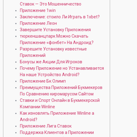
Ставок — Это Мошенничество
Приложение 1win
Заключение: стоило Ли Играть в 1xbet?
Приложение Леон
Завершите Установку Приложения
тюркеншанцпарк Можно Скачать
Приложение «фонбет» На Андроид?
Разрешите Установку известные
Приложений
Бонусы же Акции Для Игроков
Почему Приложение но Устанавливается
На наше Устройство Android?
Приложение Бк Олимп
Преимущества Приложений Букмекеров
По Сравнению киромарусом Сайтом
Ставки и Спорт Онлайн в Букмекерской
Компании Winline
Как изновлять Приложение Winline а
Android?
Приложение Лига Ставок
Поддержка Клиентов а Приложении