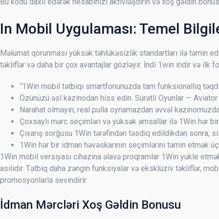
Bu kodu daxil edərək hesabınızı aktivləşdirin və xoş gəldin bonus
In Mobil Uygulaması: Temel Bilgil
Məlumat qorunması yüksək təhlükəsizlik standartları ilə təmin edil
təkliflər və daha bir çox avantajlar gözləyir. İndi 1win indir və i
“1Win mobil tətbiqi smartfonunuzda tam funksionallıq təqdi
Özünüzü əsl kazinodan hiss edin. Sürətli Oyunlar — Aviator t
Narahat olmayın, real pulla oynamazdan əvvəl kazinomuzda
Çoxsaylı mərc seçimləri və yüksək əmsallar ilə 1Win hər bir
Çıxarış sorğusu 1Win tərəfindən təsdiq edildikdən sonra, si
1Win hər bir idman həvəskarının seçimlərini təmin etmək üçü
1Win mobil versiyası cihazına əlavə proqramlar 1Win yukle etmək 
asılıdır. Tətbiq daha zəngin funksiyalar və eksklüziv təkliflər, mob
promosyonlarla sevindirir.
İdman Mərcləri Xoş Gəldin Bonusu