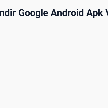
ndir Google Android Apk 