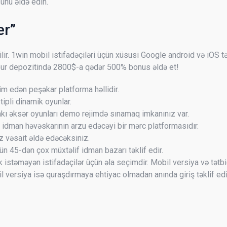
unu əldə edin.
er”
ir. 1win mobil istifadəçiləri üçün xüsusi Google android və iOS tət
lk four depozitində 2800$-a qədər 500% bonus əldə et!
m edən peşəkar platforma həllidir.
ipli dinamik oyunlar.
kı əksər oyunları demo rejimdə sınamaq imkanınız var.
 idman həvəskarının arzu edəcəyi bir mərc platformasıdır.
z vəsait əldə edəcəksiniz.
n 45-dən çox müxtəlif idman bazarı təklif edir.
istəməyən istifadəçilər üçün əla seçimdir. Mobil versiya və tətbi
il versiya isə quraşdırmaya ehtiyac olmadan anında giriş təklif edir