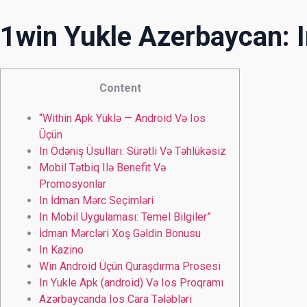
1win Yukle Azerbaycan: I
Content
“Within Apk Yüklə — Android Və Ios
Üçün
In Ödəniş Üsulları: Sürətli Və Təhlükəsiz
Mobil Tətbiq Ilə Benefit Və
Promosyonlar
In İdman Mərc Seçimləri
In Mobil Uygulaması: Temel Bilgiler”
İdman Mərcləri Xoş Gəldin Bonusu
In Kazino
Win Android Üçün Quraşdırma Prosesi
In Yukle Apk (android) Və Ios Proqramı
Azərbaycanda Ios Cara Tələbləri