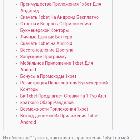
Преимущества Приложения 1хбет Для
Андроид
Скачать 1xbet На Андроид Бесплатно
Ответы и Вопросы О Приложениях
Букмекерской Конторы
Личные Данные Беттера
Скачать 1xbet на Android
Восстановление Доступа
Запускаем Программу
Мобильное Приложение 1xbet Для
Android
Бонусы а Промокоды 1xbet
Регистрация Пользователя Букмекерской
Конторы
Бк 1xbet Предлагает Ставки На 1 Тур Апл
краткого Обзор Разделов
Возможности Приложения 1xbet
Вывод денежек Из Приложения 1xbet
Android
Из обзора вы” “узнать, как скачать приложение 1xBet на мой