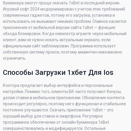
букмекера смогут проще скачать 1xBet а последней версии.
Игровой софт 2024 модернизирован с учетом этих требований
современных гаджетов, потому его загрузка, установка и
использовать не вызывают никаких проблем. Главное касается
приложения от мобильной версии сайта 1xBet — функция
обхода блокировок. Когда севилестр играете через мобильный
клиент, вам не нужно искать актуальным зеркало, если
официальным сайт заблокирован. Программа использует
собственную систему прокси, поэтому амаинтин невозможно
ограничить.
Способы Загрузки 1хбет Для Ios
Контора предлагает выбор интерфейса и персональные
настройки. Помимо того, клиенты БК часто получают бонусы,
делая ставки в мобильном приложении. Обновление контента
происходит регулярно, поэтому него функционал и стабильнее
постоянно улучшаются. Скачать приложение 1xBet – это
хороший выбор для ставок и смартфона. Регулярно
программное обеспечение от онлайн букмекера 1xBet
совершенствовались и модифицируется. Остальные