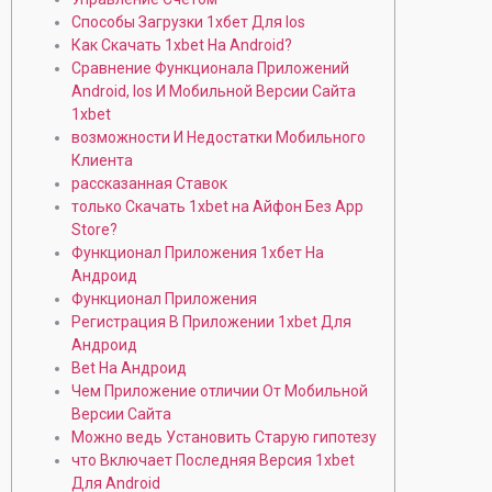
Способы Загрузки 1хбет Для Ios
Как Скачать 1xbet На Android?
Сравнение Функционала Приложений
Android, Ios И Мобильной Версии Сайта
1xbet
возможности И Недостатки Мобильного
Клиента
рассказанная Ставок
только Скачать 1xbet на Айфон Без App
Store?
Функционал Приложения 1хбет На
Андроид
Функционал Приложения
Регистрация В Приложении 1xbet Для
Андроид
Bet На Андроид
Чем Приложение отличии От Мобильной
Версии Сайта
Можно ведь Установить Старую гипотезу
что Включает Последняя Версия 1xbet
Для Android