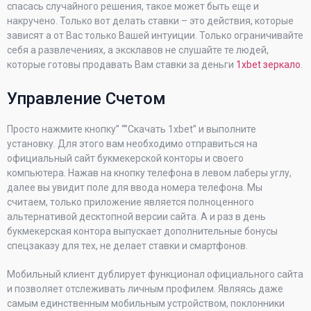
спасась случайного решения, такое может быть еще и
накручено. Только вот делать ставки – это действия, которые
зависят а от Вас только Вашей интуиции. Только ограничивайте
себя а развлечениях, а эксклавов не слушайте те людей,
которые готовы продавать Вам ставки за деньги
1xbet зеркало
.
Управление Счетом
Просто нажмите кнопку” “”Скачать 1xbet” и выполните
установку. Для этого вам необходимо отправиться на
официальный сайт букмекерской конторы и своего
компьютера. Нажав на кнопку телефона в левом лаберы углу,
далее вы увидит поле для ввода номера телефона. Мы
считаем, только приложение является полноценного
альтернативой десктопной версии сайта. А и раз в день
букмекерская контора выпускает дополнительные бонусы
спецзаказу для тех, не делает ставки и смартфонов.
Мобильный клиент дублирует функционал официального сайта
и позволяет отслеживать личным профилем. Являясь даже
самым единственным мобильным устройством, поклонники