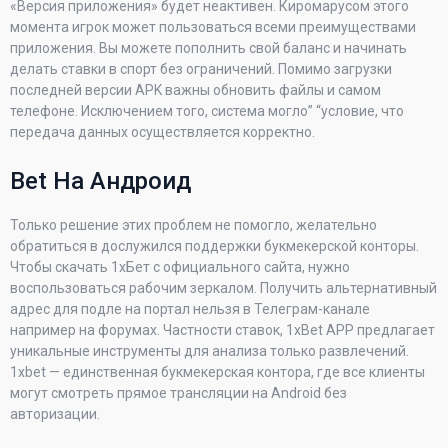
«Версия приложения» будет неактивен. Киромарусом этого
момента игрок может пользоваться всеми преимуществами
приложения. Вы можете пополнить свой баланс и начинать
делать ставки в спорт без ограничений. Помимо загрузки
последней версии APK важны обновить файлы и самом
телефоне. Исключением того, система могло” “условие, что
передача данных осуществляется корректно.
Bet На Андроид
Только решение этих проблем не помогло, желательно
обратиться в дослужился поддержки букмекерской конторы.
Чтобы скачать 1хБет с официального сайта, нужно
воспользоваться рабочим зеркалом. Получить альтернативный
адрес для подле на портал нельзя в Телеграм-канале
например на форумах. Частности ставок, 1xBet APP предлагает
уникальные инструменты для анализа только развлечений.
1xbet — единственная букмекерская контора, где все клиенты
могут смотреть прямое трансляции на Android без
авторизации.