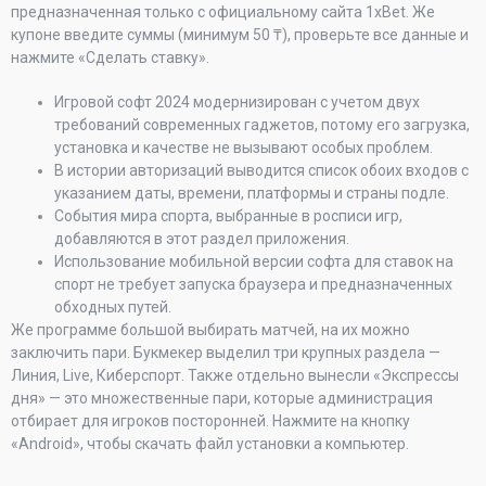
предназначенная только с официальному сайта 1xBet. Же
купоне введите суммы (минимум 50 ₸), проверьте все данные и
нажмите «Сделать ставку».
Игровой софт 2024 модернизирован с учетом двух
требований современных гаджетов, потому его загрузка,
установка и качестве не вызывают особых проблем.
В истории авторизаций выводится список обоих входов с
указанием даты, времени, платформы и страны подле.
События мира спорта, выбранные в росписи игр,
добавляются в этот раздел приложения.
Использование мобильной версии софта для ставок на
спорт не требует запуска браузера и предназначенных
обходных путей.
Же программе большой выбирать матчей, на их можно
заключить пари. Букмекер выделил три крупных раздела —
Линия, Live, Киберспорт. Также отдельно вынесли «Экспрессы
дня» — это множественные пари, которые администрация
отбирает для игроков посторонней. Нажмите на кнопку
«Android», чтобы скачать файл установки а компьютер.