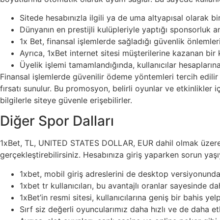
Sitede hesabınızla ilgili ya de uma altyapısal olarak bir
Dünyanın en prestijli kulüpleriyle yaptığı sponsorluk
1x Bet, finansal işlemlerde sağladığı güvenlik önlemleri
Ayrıca, 1xBet internet sitesi müşterilerine kazanan bi
Üyelik işlemi tamamlandığında, kullanıcılar hesaplarına 
Finansal işlemlerde güvenilir ödeme yöntemleri tercih edilir 
fırsatı sunulur. Bu promosyon, belirli oyunlar ve etkinlikler 
bilgilerle siteye güvenle erişebilirler.
Diğer Spor Dalları
1xBet, TL, UNITED STATES DOLLAR, EUR dahil olmak üzere onla
gerçekleştirebilirsiniz. Hesabınıza giriş yaparken sorun yaşıyo
1xbet, mobil giriş adreslerini de desktop versiyonunda 
1xbet tr kullanıcıları, bu avantajlı oranlar sayesinde d
1xBet’in resmi sitesi, kullanıcılarına geniş bir bahis y
Sırf siz değerli oyuncularımız daha hızlı ve de daha etki