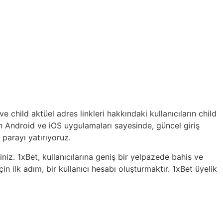
 child aktüel adres linkleri hakkındaki kullanıcıların child
’in Android ve iOS uygulamaları sayesinde, güncel giriş
parayı yatırıyoruz.
iniz. 1xBet, kullanıcılarına geniş bir yelpazede bahis ve
 ilk adım, bir kullanıcı hesabı oluşturmaktır. 1xBet üyelik