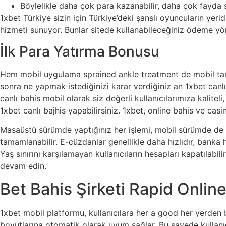
Böylelikle daha çok para kazanabilir, daha çok fayda s
1xbet Türkiye sizin için Türkiye’deki şanslı oyuncuların yeri
hizmeti sunuyor. Bunlar sitede kullanabileceğiniz ödeme yö
İlk Para Yatırma Bonusu
Hem mobil uygulama sprained ankle treatment de mobil taray
sonra ne yapmak istediğinizi karar verdiğiniz an 1xbet canl
canlı bahis mobil olarak siz değerli kullanıcılarımıza kalitel
1xbet canlı bajhis yapabilirsiniz. 1xbet, online bahis ve cas
Masaüstü sürümde yaptığınız her işlemi, mobil sürümde de bu
tamamlanabilir. E-cüzdanlar genellikle daha hızlıdır, banka h
Yaş sınırını karşılamayan kullanıcıların hesapları kapatılabi
devam edin.
Bet Bahis Şirketi Rapid Online
1xbet mobil platformu, kullanıcılara her a good her yerden ba
boyutlarına otomatik olarak uyum sağlar. Bu sayede kullanıc