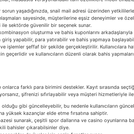
 sorun yaşadığınızda, snail mail adresi üzerinden yetkililerle 
 anlaşmaları sayesinde, müşterilerine eşsiz deneyimler ve öz
 ile sektörde güvenilir bir seçenek sunar.
r kombinasyon oluşturma ve bahis kuponlarını arkadaşlarıyla
giriş yapabilir, para yatırabilir ve bahis yapmaya başlayabili
ve işlemler şeffaf bir şekilde gerçekleştirilir. Kullanıcılara
için geçerlidir ve kullanıcıların düzenli olarak bahis yapmalar
rca farklı para birimini destekler. Kayıt sırasında seçtiğin
rsanız, şifrenizi sıfırlayabilir veya müşteri hizmetleriyle ile
olduğu gibi güncelleyebilir, bu nedenle kullanıcıların güncel
aha yüksek kazançlar elde etme fırsatına sahiptir.
elpazesi sunarak, çeşitli spor dallarına ve casino oyunlarına 
li bahisler çıkarabilsinler diye.