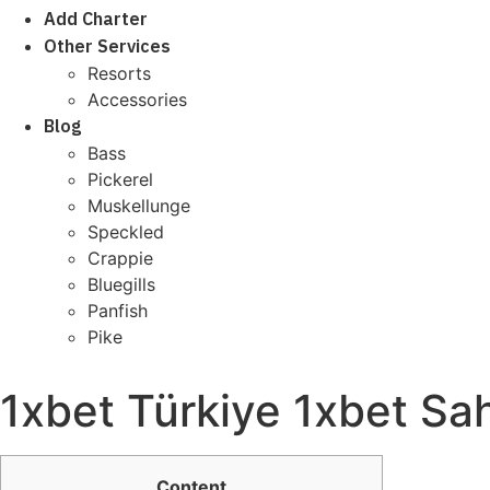
Add Charter
Other Services
Resorts
Accessories
Blog
Bass
Pickerel
Muskellunge
Speckled
Crappie
Bluegills
Panfish
Pike
1xbet Türkiye 1xbet Sah 
Content