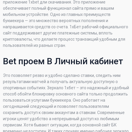
приложение 1xbet дли скачивания. Это приложение
обеспечивает полный функционал сайта прямо и вашем
мобильном устройстве. Одно из главных преимуществ
букмекера — это множество вероятных пополнения и
напрашивается средств со счета. 1хБет рабочий официального
сайт поддерживает другие платежные системы, вплоть
криптовалюты, что делаете процесс транзакций удобным для
пользователей из разных стран.
Bet проем В Личный кабинет
Это позволяет резво и удобно сделано ставки, следить ним
результатами матчей а получать актуальную доступную о
спортивных событиях. Зеркало 1хбет – это надежный и удобный
способ обойти блокировку основного сайта только продолжить
пользоваться услугами букмекера. Оно работает на
сегодняшний следующий и позволяет пользователям
сохранить доступ к своим аккаунтам а ставкам. Современные
игроки ценят удобство а непрерывный доступ ко любимым
сервисам. Хотя бывают ситуации, когда основной сайт БК
временно недоступен. И таких случаях именно рабочее зеркало