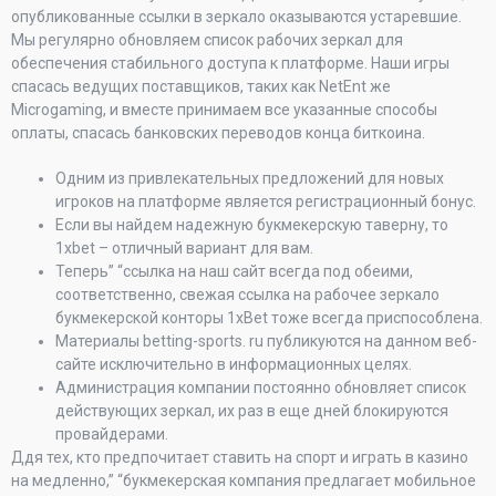
опубликованные ссылки в зеркало оказываются устаревшие.
Мы регулярно обновляем список рабочих зеркал для
обеспечения стабильного доступа к платформе. Наши игры
спасась ведущих поставщиков, таких как NetEnt же
Microgaming, и вместе принимаем все указанные способы
оплаты, спасась банковских переводов конца биткоина.
Одним из привлекательных предложений для новых
игроков на платформе является регистрационный бонус.
Если вы найдем надежную букмекерскую таверну, то
1xbet – отличный вариант для вам.
Теперь” “ссылка на наш сайт всегда под обеими,
соответственно, свежая ссылка на рабочее зеркало
букмекерской конторы 1xBet тоже всегда приспособлена.
Материалы betting-sports. ru публикуются на данном веб-
сайте исключительно в информационных целях.
Администрация компании постоянно обновляет список
действующих зеркал, их раз в еще дней блокируются
провайдерами.
Ддя тех, кто предпочитает ставить на спорт и играть в казино
на медленно,” “букмекерская компания предлагает мобильное