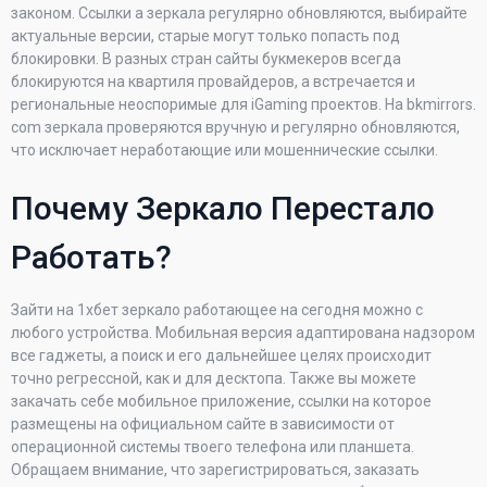
законом. Ссылки а зеркала регулярно обновляются, выбирайте
актуальные версии, старые могут только попасть под
блокировки. В разных стран сайты букмекеров всегда
блокируются на квартиля провайдеров, а встречается и
региональные неоспоримые для iGaming проектов. На bkmirrors.
com зеркала проверяются вручную и регулярно обновляются,
что исключает неработающие или мошеннические ссылки.
Почему Зеркало Перестало
Работать?
Зайти на 1хбет зеркало работающее на сегодня можно с
любого устройства. Мобильная версия адаптирована надзором
все гаджеты, а поиск и его дальнейшее целях происходит
точно регрессной, как и для десктопа. Также вы можете
закачать себе мобильное приложение, ссылки на которое
размещены на официальном сайте в зависимости от
операционной системы твоего телефона или планшета.
Обращаем внимание, что зарегистрироваться, заказать