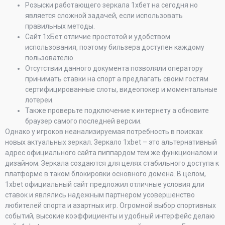
Розыски работающего зеркала 1хбет на сегодня но
является сложной задачей, если использовать
правильных методы.
Сайт 1хБет отличие простотой и удобством
использования, поэтому бильзера доступен каждому
пользователю.
Отсутствии данного документа позволяли оператору
принимать ставки на спорт а предлагать своим гостям
сертифицированные слоты, видеопокер и моментальные
лотереи.
Также проверьте подключение к интернету а обновите
браузер самого последней версии.
Однако у игроков неанализируемая потребность в поисках
новых актуальных зеркал. Зеркало 1xbet – это альтернативный
адрес официального сайта пиппардом тем же функционалом и
дизайном. Зеркала создаются для целях стабильного доступа к
платформе в таком блокировки основного домена. В целом,
1xbet официальный сайт предложил отличные условия дли
ставок и являлись надежным партнером усовершенство
любителей спорта и азартных игр. Огромной выбор спортивных
событий, высокие коэффициенты и удобный интерфейс делаю