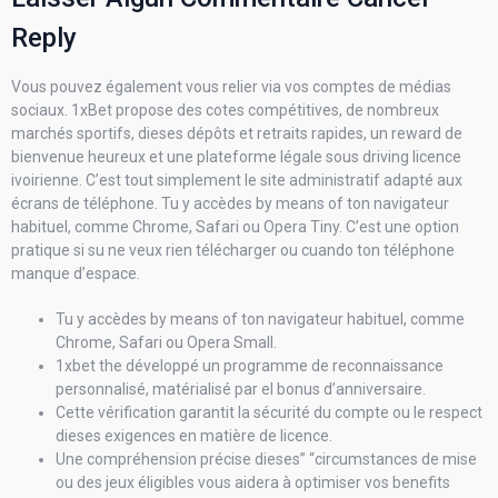
Reply
Vous pouvez également vous relier via vos comptes de médias
sociaux. 1xBet propose des cotes compétitives, de nombreux
marchés sportifs, dieses dépôts et retraits rapides, un reward de
bienvenue heureux et une plateforme légale sous driving licence
ivoirienne. C’est tout simplement le site administratif adapté aux
écrans de téléphone. Tu y accèdes by means of ton navigateur
habituel, comme Chrome, Safari ou Opera Tiny. C’est une option
pratique si su ne veux rien télécharger ou cuando ton téléphone
manque d’espace.
Tu y accèdes by means of ton navigateur habituel, comme
Chrome, Safari ou Opera Small.
1xbet the développé un programme de reconnaissance
personnalisé, matérialisé par el bonus d’anniversaire.
Cette vérification garantit la sécurité du compte ou le respect
dieses exigences en matière de licence.
Une compréhension précise dieses” “circumstances de mise
ou des jeux éligibles vous aidera à optimiser vos benefits