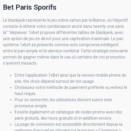
Bet Paris Sporifs
Le blackjack représente le jeu sobre cartes par brilliance, où l’objectif
consiste à obtenir votre combinaison ancré dans twenty-one sans
la” “dépasser. 1xbet propose différentes tables de blackjack, avec
une option de jeu en direct pour une captivation maximale. Le pari
système 1xbet ze présente comme este compromis intelligent
entre le pari simple et le identico combiné. Cette stratégie innovante
permet de gagner même dans le cas où certains de vos pronostics
s’avèrent inexacts.
Entre l’application 1xBet ainsi que la version mobile phone du
site, the choix dépend surtout de ton usage.
Choisissez votre méthode de paiement préférée ou entrez le
haut requis.
Pour se connecter, les utilisateurs doivent suivre este
processus simple.
Il existe également un catalogue de codes promo avec des
paris gratuits, des tours gratuits et in addition encore.
La page de connexion est accessible directement depuis la
webpage d’accueil en cliquant sur le bouton « Connexion »,