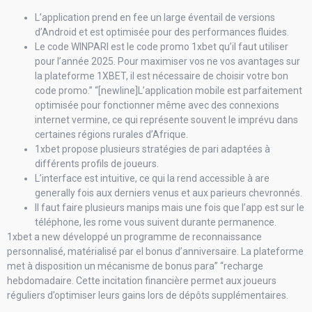
L’application prend en fee un large éventail de versions
d’Android et est optimisée pour des performances fluides.
Le code WINPARI est le code promo 1xbet qu’il faut utiliser
pour l’année 2025. Pour maximiser vos ne vos avantages sur
la plateforme 1XBET, il est nécessaire de choisir votre bon
code promo.” “[newline]L’application mobile est parfaitement
optimisée pour fonctionner même avec des connexions
internet vermine, ce qui représente souvent le imprévu dans
certaines régions rurales d’Afrique.
1xbet propose plusieurs stratégies de pari adaptées à
différents profils de joueurs.
L’interface est intuitive, ce qui la rend accessible à are
generally fois aux derniers venus et aux parieurs chevronnés.
Il faut faire plusieurs manips mais une fois que l’app est sur le
téléphone, les rome vous suivent durante permanence.
1xbet a new développé un programme de reconnaissance
personnalisé, matérialisé par el bonus d’anniversaire. La plateforme
met à disposition un mécanisme de bonus para” “recharge
hebdomadaire. Cette incitation financière permet aux joueurs
réguliers d’optimiser leurs gains lors de dépôts supplémentaires.