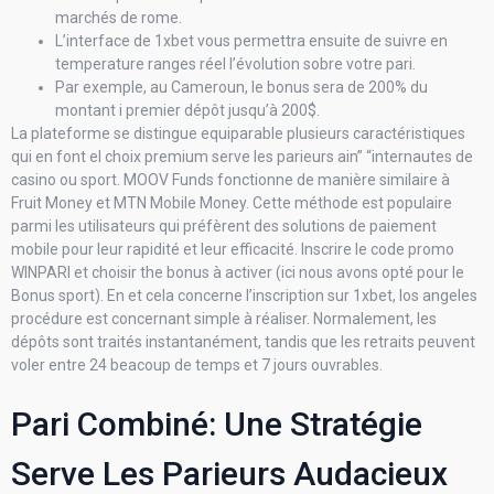
marchés de rome.
L’interface de 1xbet vous permettra ensuite de suivre en
temperature ranges réel l’évolution sobre votre pari.
Par exemple, au Cameroun, le bonus sera de 200% du
montant i premier dépôt jusqu’à 200$.
La plateforme se distingue equiparable plusieurs caractéristiques
qui en font el choix premium serve les parieurs ain” “internautes de
casino ou sport. MOOV Funds fonctionne de manière similaire à
Fruit Money et MTN Mobile Money. Cette méthode est populaire
parmi les utilisateurs qui préfèrent des solutions de paiement
mobile pour leur rapidité et leur efficacité. Inscrire le code promo
WINPARI et choisir the bonus à activer (ici nous avons opté pour le
Bonus sport). En et cela concerne l’inscription sur 1xbet, los angeles
procédure est concernant simple à réaliser. Normalement, les
dépôts sont traités instantanément, tandis que les retraits peuvent
voler entre 24 beacoup de temps et 7 jours ouvrables.
Pari Combiné: Une Stratégie
Serve Les Parieurs Audacieux