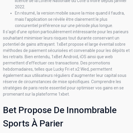
licence de la Loterie Nationale du Côte d’Ivoire depuis janvier
2022.
En résumé, la version mobile sauve la mise quand il faudra,
mais l’application se révèle être clairement le plus
concurentiel préférence sur une période plus longue.
Il s’agit d’une option particulièrement intéressante pour les parieurs
souhaitant minimiser leurs risques tout durante conservant un
potentiel de gains attrayant. 1xBet propose el large éventail sobre
méthodes de paiement sécurisées et convenable pour les dépôts et
les retraits. Bien entendu, 1xBet Android, iOS ainsi que web
permettent d’effectuer ces transactions. Des promotions
hebdomadaires, telles que Lucky Fri et x2 Wed, permettent
également aux utilisateurs réguliers d’augmenter leur capital sous
réserve de circumstances de mise spécifiques. Comprendre les
stratégies de paris reste essentiel pour optimiser vos gains en se
promenant sur la plateforme 1xbet.
Bet Propose De Innombrable
Sports À Parier