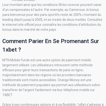
Leur montant ainsi que les conditions fill les recevoir peuvent varier
d’un compensates à l’autre. Par exemple, au Cameroun, le bonus
para bienvenue pour des paris sportifs reste de 200% i montant du
leading dépôt jusqu’à 200$, et se create de deux moitiés. Consultez
le internet site officiel pour connaître les conditions d’attribution du
bonus dans le marché de votre pays.
Comment Parier En Se Promenant Sur
1xbet ?
MTN Mobile Funds est une autre option de paiement mobile
largement utilisée. Les utilisateurs retrouvent cette méthode
efficace pour gérer leurs transactions de paris en ligne,
majoritairement dans les régions où les providers bancaires
traditionnels sont moins accessibles. Orange Money est une
méthode de paiement populaire qui permet aux utilisateurs sobre
transférer de l’argent facilement via leur téléphone mobile sur
1XBET.
Grâce à ses nombreuses options et à sa flexibilité, 1xBet s’adresse à