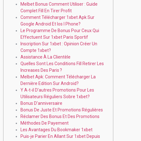
Melbet Bonus Comment Utiliser : Guide
Complet Fill En Tirer Profit
Comment Télécharger 1xbet Apk Sur
Google Android Et Ios I Phone?
Le Programme De Bonus Pour Ceux Qui
Effectuent Sur 1xbet Paris Sportif
Inscription Sur 1xbet : Opinion Créer Un
Compte 1xbet?
Assistance À La Clientèle
Quelles Sont Les Conditions Fill Retirer Les
Increases Des Paris ?
Melbet Apk: Comment Télécharger La
Dernière Edition Sur Android?
Y A-t-il D’autres Promotions Pour Les
Utilisateurs Réguliers Sobre 1xbet?
Bonus D’anniversaire
Bonus De Juste Et Promotions Régulières
Réclamer Des Bonus Et Des Promotions
Méthodes De Payement
Les Avantages Du Bookmaker 1xbet
Puis-je Parier En Allant Sur 1xbet Depuis