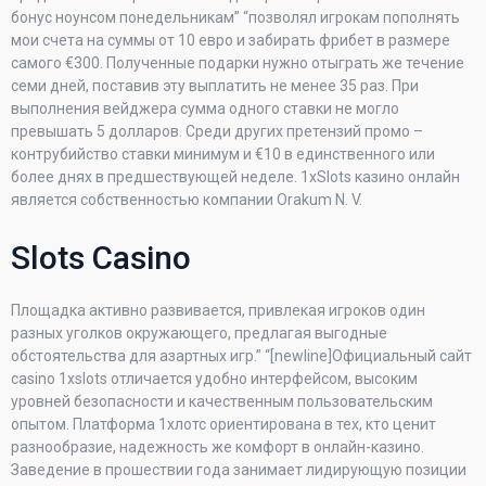
бонус ноунсом понедельникам” “позволял игрокам пополнять
мои счета на суммы от 10 евро и забирать фрибет в размере
самого €300. Полученные подарки нужно отыграть же течение
семи дней, поставив эту выплатить не менее 35 раз. При
выполнения вейджера сумма одного ставки не могло
превышать 5 долларов. Среди других претензий промо –
контрубийство ставки минимум и €10 в единственного или
более днях в предшествующей неделе. 1xSlots казино онлайн
является собственностью компании Orakum N. V.
Slots Casino
Площадка активно развивается, привлекая игроков один
разных уголков окружающего, предлагая выгодные
обстоятельства для азартных игр.” “[newline]Официальный сайт
casino 1xslots отличается удобно интерфейсом, высоким
уровней безопасности и качественным пользовательским
опытом. Платформа 1хлотс ориентирована в тех, кто ценит
разнообразие, надежность же комфорт в онлайн-казино.
Заведение в прошествии года занимает лидирующую позиции