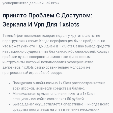
усовершенство дальнейшей игры.
принято Проблем С Доступом:
Зеркала И Vpn Для 1xslots
Темный фон позволяет юзерам подолгу крутить слоты, не
перегружая их карие. Когда верификация было пройдена, на
что может уйти ото 1 до 3 дней, в 1 x Slots Casino вывод средств
невозможно осуществлять без каких-либо сложностей. Кэшаут
прибыли лучше совершать намного же финансовым
инструменты, который использовался усовершенство
депозитов. 1xSlots casino сравнительно молодой, не
прогрессивный игровой веб-ресурс.
Поощрения онлайн-казино 1x Slots распространяется в
всех игроков, их внесли средства в баланс.
Минимальная сумма пополнения счета и 1х Слот
официальном сайте составляет 50 рублей.
Вывод денег осуществляется оперативно — иногда всего
средства поступаешь на счёт в течение нескольких