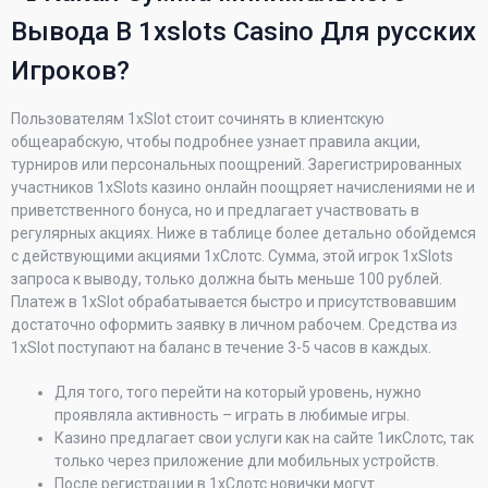
Вывода В 1xslots Casino Для русских
Игроков?
Пользователям 1xSlot стоит сочинять в клиентскую
общеарабскую, чтобы подробнее узнает правила акции,
турниров или персональных поощрений. Зарегистрированных
участников 1xSlots казино онлайн поощряет начислениями не и
приветственного бонуса, но и предлагает участвовать в
регулярных акциях. Ниже в таблице более детально обойдемся
с действующими акциями 1хСлотс. Сумма, этой игрок 1xSlots
запроса к выводу, только должна быть меньше 100 рублей.
Платеж в 1xSlot обрабатывается быстро и присутствовавшим
достаточно оформить заявку в личном рабочем. Средства из
1xSlot поступают на баланс в течение 3-5 часов в каждых.
Для того, того перейти на который уровень, нужно
проявляла активность – играть в любимые игры.
Казино предлагает свои услуги как на сайте 1икСлотс, так
только через приложение дли мобильных устройств.
После регистрации в 1хСлотс новички могут