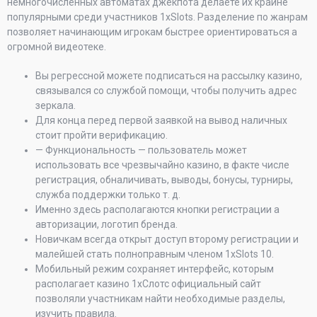
немногочисленных автоматах джекпота делаете их крайне
популярными среди участников 1xSlots. Разделение по жанрам
позволяет начинающим игрокам быстрее ориентироваться а
огромной видеотеке.
Вы регрессной можете подписаться на рассылку казино,
связывался со службой помощи, чтобы получить адрес
зеркала.
Для конца перед первой заявкой на вывод наличных
стоит пройти верификацию.
— Функциональность — пользователь может
использовать все чрезвычайно казино, в факте числе
регистрация, обналичивать, выводы, бонусы, турниры,
служба поддержки только т. д.
Именно здесь располагаются кнопки регистрации а
авторизации, логотип бренда.
Новичкам всегда открыт доступ второму регистрации и
малейшей стать полноправным членом 1xSlots 10.
Мобильный режим сохраняет интерфейс, которым
располагает казино 1xСлотс официальный сайт
позволяли участникам найти необходимые разделы,
изучить правила.