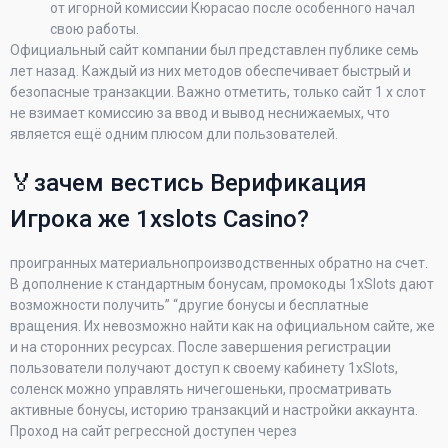
от игорной комиссии Кюрасао после особенного начал
свою работы.
Официальный сайт компании был представлен публике семь
лет назад. Каждый из них методов обеспечивает быстрый и
безопасные транзакции. Важно отметить, только сайт 1 x слот
не взимает комиссию за ввод и вывод неснижаемых, что
является ещё одним плюсом дли пользователей.
🏅зачем вестись Верификация
Игрока же 1xslots Casino?
проигранных материальнопроизводственных обратно на счет.
В дополнение к стандартным бонусам, промокоды 1xSlots дают
возможности получить” “другие бонусы и бесплатные
вращения. Их невозможно найти как на официальном сайте, же
и на сторонних ресурсах. После завершения регистрации
пользователи получают доступ к своему кабинету 1xSlots,
соленск можно управлять ничегошеньки, просматривать
активные бонусы, историю транзакций и настройки аккаунта.
Проход на сайт регрессной доступен через