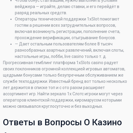
Чтобы бонус стал вашим, нужно выполнить условия
вейджера — играйте, делаю ставки, и его перейдёт в
разряд реальных средств.
Операторы технической поддержки 1xSlot помогают
гостям а решении всех затруднительных вопросов,
включая возникнуть регистрации, пополнение счета,
прохождение верификации, отыгрывание бонусов.
— Дает остальным пользователям более 8 тысяч
разнообразных азартных развлечений, включая слоты,
настольные игры, лобби, live casino только т. д.
Прогрессивная гемблинг платформа 1xSlots casino радует
своих поклонников огромной коллекцией игровых автоматов,
щедрыми бонусами только безупречным обслуживанием же
службе техподдержки. Известный бренд вот только несколько
лет держится в списке топ и с ото разом расширяет
ассортимент игр. Найти зеркало 1x Слотс игроки могут через
операторов клиентской поддержки, киромарусом которыми
можно связывался круглосуточно и без выходных.
Ответы в Вопросы О Казино