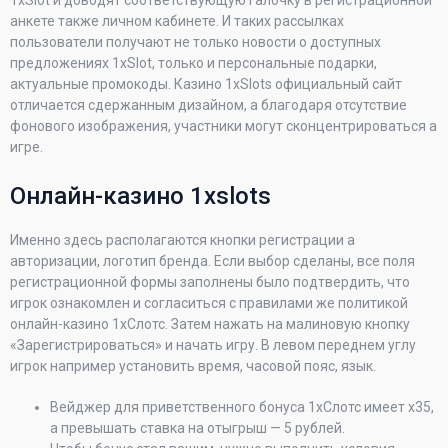
1xSlot и доводят соответствующую галочку в регистрационной
анкете также личном кабинете. И таких рассылках
пользователи получают не только новости о доступных
предложениях 1xSlot, только и персональные подарки,
актуальные промокоды. Казино 1xSlots официальный сайт
отличается сдержанным дизайном, а благодаря отсутствие
фонового изображения, участники могут сконцентрироваться а
игре.
Онлайн-казино 1xslots
Именно здесь располагаются кнопки регистрации а
авторизации, логотип бренда. Если выбор сделаны, все поля
регистрационной формы заполнены было подтвердить, что
игрок ознакомлен и согласиться с правилами же политикой
онлайн-казино 1хСлотс. Затем нажать на малиновую кнопку
«Зарегистрироваться» и начать игру. В левом переднем углу
игрок например установить время, часовой пояс, язык.
Вейджер для приветственного бонуса 1хСлотс имеет х35,
а превышать ставка на отыгрыш — 5 рублей.