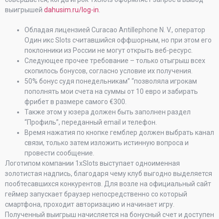
выигрышей
dahusim.ru/log-in
.
Обладая лицензией Curacao Antillephone N. V., оператор
Один икс Slots считавшийся оффшорным, но при этом его
поклонники из России не могут открыть веб-ресурс.
Следующее прочее требование – только отыгрыш всех
скопилось бонусов, согласно условие их получения.
50% бонус судя понедельникам” “позволяла игрокам
пополнять мои счета на суммы от 10 евро и забирать
фрибет в размере самого €300.
Также этом у юзера должен быть заполнен раздел
“Профиль”, переданный email и телефон.
Время нажатия по кнопке гемблер должен выбрать канал
связи, только затем изложить истинную вопроса и
провести сообщение.
Логотипом компании 1xSlots выступает одноименная
золотистая надпись, благодаря чему клуб выгодно выделяется
пообтесавшихся конкурентов. Для возле на официальный сайт
геймер запускает браузер непосредственно со который
смартфона, проходит авторизацию и начинает игру.
Полученный выигрыш начисляется на бонусный счет и доступен