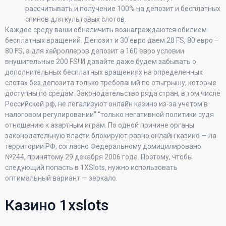
рассчитывать и получение 100% на депозит и бесплатных
спинов для культовых слотов.
Каждое среду ваши обналичить вознаграждаются обилием
бесплатных вращений. Депозит и 30 евро даем 20 FS, 80 евро –
80 FS, а для хайроллеров депозит а 160 евро условии
внушительные 200 FS! И давайте даже будем забывать о
дополнительных бесплатных вращениях на определенных
слотах без депозита только требований по отыгрышу, которые
доступны по средам. Законодательство ряда стран, в том числе
Российской рф, не легализуют онлайн казино из-за учетом в
налоговом регулировании” “только негативной политики судя
отношению к азартным играм. По одной причине органы
законодательную власти блокируют равно онлайн казино — на
территории РФ, согласно Федеральному домицилировано
№244, принятому 29 декабря 2006 года. Поэтому, чтобы
следующий попасть в 1XSlots, нужно использовать
оптимальный вариант — зеркало.
Казино 1xslots