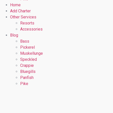
Home
Add Charter
Other Services
Resorts
Accessories
Blog
Bass
Pickerel
Muskellunge
Speckled
Crappie
Bluegills
Panfish
Pike