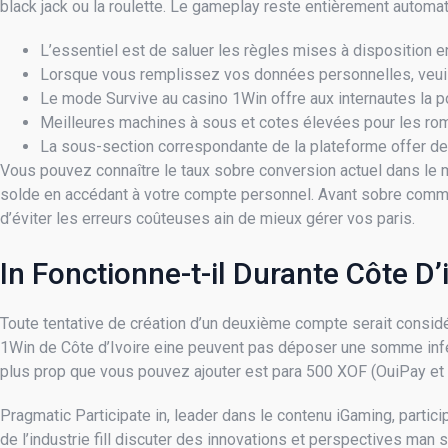
black jack ou la roulette. Le gameplay reste entièrement autom
L’essentiel est de saluer les règles mises à disposition e
Lorsque vous remplissez vos données personnelles, veuill
Le mode Survive au casino 1Win offre aux internautes la pos
Meilleures machines à sous et cotes élevées pour les rom
La sous-section correspondante de la plateforme offer des
Vous pouvez connaître le taux sobre conversion actuel dans le 
solde en accédant à votre compte personnel. Avant sobre commen
d’éviter les erreurs coûteuses ain de mieux gérer vos paris.
In Fonctionne-t-il Durante Côte D’
Toute tentative de création d’un deuxième compte serait consid
1Win de Côte d’Ivoire eine peuvent pas déposer une somme infér
plus prop que vous pouvez ajouter est para 500 XOF (OuiPay e
Pragmatic Participate in, leader dans le contenu iGaming, par
de l’industrie fill discuter des innovations et perspectives man