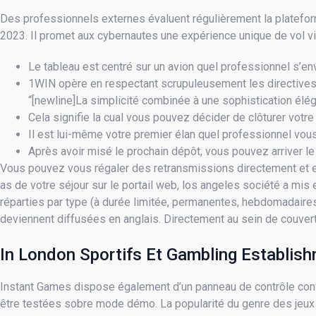
Des professionnels externes évaluent régulièrement la plateforme
2023. Il promet aux cybernautes une expérience unique de vol virt
Le tableau est centré sur un avion quel professionnel s’en
1WIN opère en respectant scrupuleusement les directives lé
“[newline]La simplicité combinée à une sophistication élég
Cela signifie la cual vous pouvez décider de clôturer votre
Il est lui-même votre premier élan quel professionnel vous
Après avoir misé le prochain dépôt, vous pouvez arriver l
Vous pouvez vous régaler des retransmissions directement et en 
as de votre séjour sur le portail web, los angeles société a mis
réparties par type (à durée limitée, permanentes, hebdomadaires
deviennent diffusées en anglais. Directement au sein de couvertur
In London Sportifs Et Gambling Establish
Instant Games dispose également d’un panneau de contrôle confo
être testées sobre mode démo. La popularité du genre des jeux d