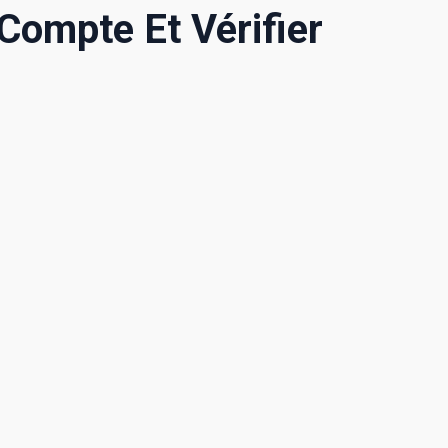
Compte Et Vérifier