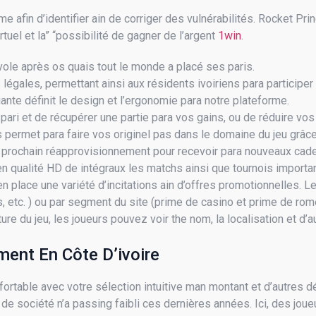
 afin d’identifier ain de corriger des vulnérabilités. Rocket Pr
uel et la” “possibilité de gagner de l’argent
1win
.
vole après os quais tout le monde a placé ses paris.
gales, permettant ainsi aux résidents ivoiriens para participer e
ante définit le design et l’ergonomie para notre plateforme.
 pari et de récupérer une partie para vos gains, ou de réduire vos
 permet para faire vos originel pas dans le domaine du jeu grâce
e prochain réapprovisionnement pour recevoir para nouveaux cad
qualité HD de intégraux les matchs ainsi que tournois important
 en place une variété d’incitations ain d’offres promotionnelles
, etc. ) ou par segment du site (prime de casino et prime de rom
e du jeu, les joueurs pouvez voir the nom, la localisation et d’au
ment En Côte D’ivoire
rtable avec votre sélection intuitive man montant et d’autres 
e société n’a passing faibli ces dernières années. Ici, des jou