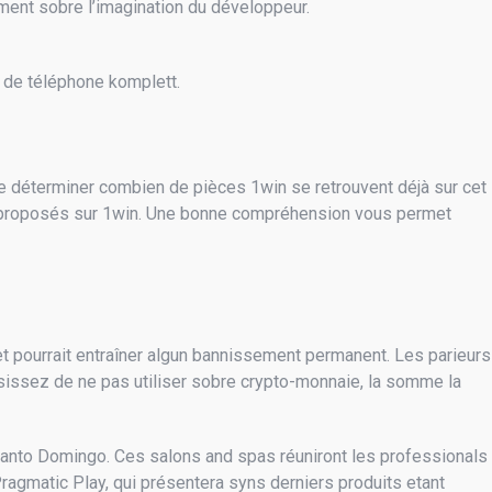
ment sobre l’imagination du développeur.
 de téléphone komplett.
de déterminer combien de pièces 1win se retrouvent déjà sur cet
ux proposés sur 1win. Une bonne compréhension vous permet
t pourrait entraîner algun bannissement permanent. Les parieurs
isissez de ne pas utiliser sobre crypto-monnaie, la somme la
anto Domingo. Ces salons and spas réuniront les professionals
Pragmatic Play, qui présentera syns derniers produits etant