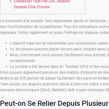
Connexion 1win Put Les Joueurs
Durante Côte D’ivoire
La connexion à le compte 1win représente rapide et sécurisée, qu
des fonctionnalités de la plateforme. Pour les utilisateurs ivoir
régionaux. Notez également os quais l’entreprise dispose sobre s
L’objectif main est de rassembler une combinaison sobre 
Ici, les joueurs pouvez placer dieses paris simples ainsi
Ainsi, voici remark vous pouvez facilement vous inscrire, té
exceptionnelle.
La société a été lancée dans le” “lointain 2016 et the réussi
Vous pouvez également percevoir des matchs d’eSports en direct e
Android ain iOS permet de placer facilement des paris en britan
1win casino, los angeles première chose à faire est sobre s’ins
services électroniques (Skrill, Neteller), kklk crypto-monnaies (B
Peut-on Se Relier Depuis Plusieur