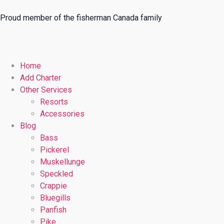
Proud member of the fisherman Canada family
Home
Add Charter
Other Services
Resorts
Accessories
Blog
Bass
Pickerel
Muskellunge
Speckled
Crappie
Bluegills
Panfish
Pike