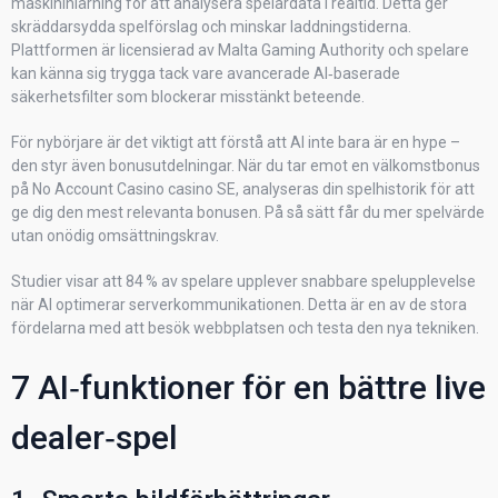
maskininlärning för att analysera spelardata i realtid. Detta ger
skräddarsydda spelförslag och minskar laddningstiderna.
Plattformen är licensierad av Malta Gaming Authority och spelare
kan känna sig trygga tack vare avancerade AI‑baserade
säkerhetsfilter som blockerar misstänkt beteende.
För nybörjare är det viktigt att förstå att AI inte bara är en hype –
den styr även bonusutdelningar. När du tar emot en välkomstbonus
på No Account Casino casino SE, analyseras din spelhistorik för att
ge dig den mest relevanta bonusen. På så sätt får du mer spelvärde
utan onödig omsättningskrav.
Studier visar att 84 % av spelare upplever snabbare spelupplevelse
när AI optimerar serverkommunikationen. Detta är en av de stora
fördelarna med att besök webbplatsen och testa den nya tekniken.
7 AI‑funktioner för en bättre live
dealer‑spel