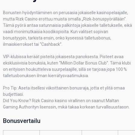
Bonusten hyödyntäminen on perusasia jokaiselle kasinopelaajalle,
mutta Rizk Casino erottuu muista omalla „Rizk‑bonuspyörällään“.
Tämä pyörä antaa satunnaisia palkintoja jokaiselle talletukselle, eikä
vaadi monimutkaisia koodikopioita. Kun valitset sopivan
bonustyypin, tarkista ensin, onko kyseessä talletusbonus,
ilmaiskierrokset tai “Cashback”.
VIP‑klubissa keräät pisteitä jokaisesta panoksesta. Pisteet avaa
eksklusiivisia bonuksia, kuten “Million Dollar Bonus Club”. Tämä klubi
on erityisen houkutteleva suurpelaajille, sillä se tarjoaa jopa 100 %
talletusbonuksen ilman kierrätysvaatimuksia.
Pro Tip: Aseta itsellesi viikoittainen bonusraja, jotta et ylitä omaa
budjettiasi.
Did You Know? Rizk Casino kasino virallinen on saanut Maltan
Gaming Authorityn lisenssin, mikä takaa korkean turvallisuustason.
Bonusvertailu