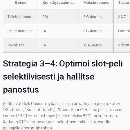
Bonus
Kierrätysvaatimus
Maksimipanos
Saatav
Talletusbonus
30x
5 €/kierros
24/7
Ilmaiskierrokset
0x
2 €/kierros
Päivittä
Cashback
0x
10 €/kierros
Viikoitt
Strategia 3–4: Optimoi slot-peli
selektiivisesti ja hallitse
panostus
Slotit ovat Rizk Casinon sydän, ja siellä on satoja eri pelejä, kuten
“Starburst”, “Book of Dead” ja “Razor Shark”. Valitse pelit, joissa on
korkea RTP (Return to Player) – esimerkiksi 96 % tai enemmän.
Korkean RTP:n omaavat pelit palauttavat pitkällä aikavälillä
pelaajalle enemmän rahaa.