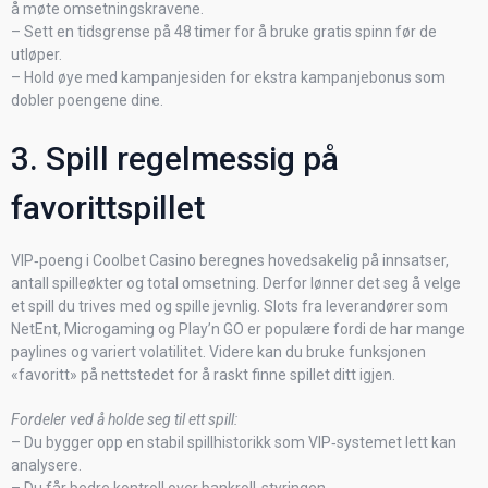
å møte omsetningskravene.
– Sett en tidsgrense på 48 timer for å bruke gratis spinn før de
utløper.
– Hold øye med kampanjesiden for ekstra kampanjebonus som
dobler poengene dine.
3. Spill regelmessig på
favorittspillet
VIP‑poeng i Coolbet Casino beregnes hovedsakelig på innsatser,
antall spilleøkter og total omsetning. Derfor lønner det seg å velge
et spill du trives med og spille jevnlig. Slots fra leverandører som
NetEnt, Microgaming og Play’n GO er populære fordi de har mange
paylines og variert volatilitet. Videre kan du bruke funksjonen
«favoritt» på nettstedet for å raskt finne spillet ditt igjen.
Fordeler ved å holde seg til ett spill:
– Du bygger opp en stabil spillhistorikk som VIP‑systemet lett kan
analysere.