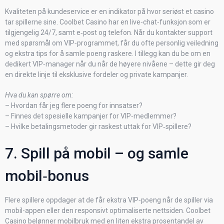
Kvaliteten på kundeservice er en indikator på hvor seriøst et casino
tar spillerne sine. Coolbet Casino har en live‑chat‑funksjon som er
tilgjengelig 24/7, samt e‑post og telefon. Når du kontakter support
med spørsmål om VIP‑programmet, får du ofte personlig veiledning
og ekstra tips for å samle poeng raskere. I tillegg kan du be om en
dedikert VIP‑manager når du når de høyere nivåene – dette gir deg
en direkte linje til eksklusive fordeler og private kampanjer.
Hva du kan spørre om:
– Hvordan får jeg flere poeng for innsatser?
– Finnes det spesielle kampanjer for VIP‑medlemmer?
– Hvilke betalingsmetoder gir raskest uttak for VIP‑spillere?
7. Spill på mobil – og samle
mobil‑bonus
Flere spillere oppdager at de får ekstra VIP‑poeng når de spiller via
mobil-appen eller den responsivt optimaliserte nettsiden. Coolbet
Casino belønner mobilbruk med en liten ekstra prosentandel av