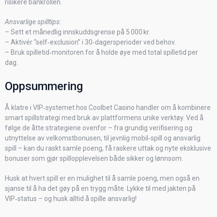
risikere bankrollen.
Ansvarlige spilltips:
– Sett et månedlig innskudds­grense på 5 000 kr.
– Aktivér “self‑exclusion” i 30‑dagersperioder ved behov.
– Bruk spilletid‑monitoren for å holde øye med total spilletid per
dag.
Oppsummering
Å klatre i VIP‑systemet hos Coolbet Casino handler om å kombinere
smart spillstrategi med bruk av plattformens unike verktøy. Ved å
følge de åtte strategiene ovenfor – fra grundig verifisering og
utnyttelse av velkomstbonusen, til jevnlig mobil‑spill og ansvarlig
spill – kan du raskt samle poeng, få raskere uttak og nyte eksklusive
bonuser som gjør spillopplevelsen både sikker og lønnsom.
Husk at hvert spill er en mulighet til å samle poeng, men også en
sjanse til å ha det gøy på en trygg måte. Lykke til med jakten på
VIP‑status – og husk alltid å spille ansvarlig!