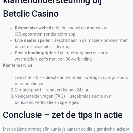
klantenondersteuning bij
Betclic Casino
Responsive website:
Werkt soepel op Android‑ en
iOS‑apparaten zonder extra app.
Live dealer spellen:
Beschikbaar in de mobiele browser met
dezelfde kwaliteit als desktop.
Snelle loading‑tijden:
Optimale graphics en korte
wachttijden, zelfs met een 3G‑verbinding.
Klantenservice:
Live chat 24/7 – directe antwoorden op vragen over jackpots
of uitbetalingen.
E‑mailsupport – reageert binnen 24 uur.
Veelgestelde vragen (FAQ) – uitgebreide sectie over
bonussen, verificatie en spelregels.
Conclusie – zet de tips in actie
Met de juiste strategieën kun je je kansen op die gigantische jackpot