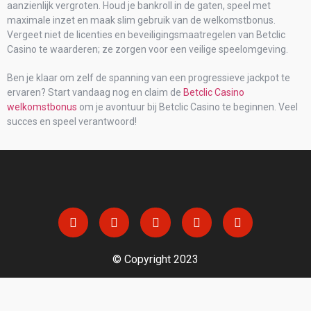
aanzienlijk vergroten. Houd je bankroll in de gaten, speel met
maximale inzet en maak slim gebruik van de welkomstbonus.
Vergeet niet de licenties en beveiligingsmaatregelen van Betclic
Casino te waarderen; ze zorgen voor een veilige speelomgeving.
Ben je klaar om zelf de spanning van een progressieve jackpot te
ervaren? Start vandaag nog en claim de
Betclic Casino
welkomstbonus
om je avontuur bij Betclic Casino te beginnen. Veel
succes en speel verantwoord!
© Copyright 2023