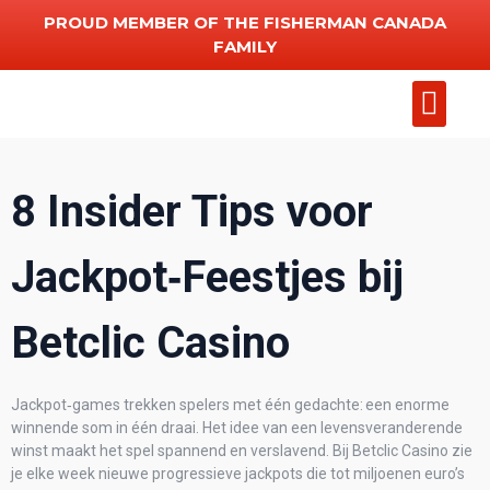
PROUD MEMBER OF THE FISHERMAN CANADA
FAMILY
Add Chart
Other Serv
8 Insider Tips voor
Jackpot‑Feestjes bij
Betclic Casino
Jackpot‑games trekken spelers met één gedachte: een enorme
winnende som in één draai. Het idee van een levensveranderende
winst maakt het spel spannend en verslavend. Bij Betclic Casino zie
je elke week nieuwe progressieve jackpots die tot miljoenen euro’s