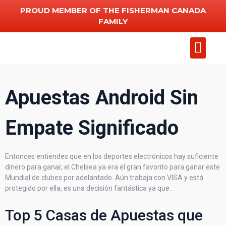
PROUD MEMBER OF THE FISHERMAN CANADA
FAMILY
Add Chart
Other Serv
Apuestas Android Sin
Empate Significado
Entonces entiendes que en los deportes electrónicos hay suficiente
dinero para ganar, el Chelsea ya era el gran favorito para ganar este
Mundial de clubes por adelantado. Aún trabaja con VISA y está
protegido por ella, es una decisión fantástica ya que.
Top 5 Casas de Apuestas que