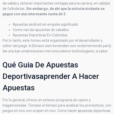
de salida y obtener importantes ventajas para la carrera, en calidad
de futbolistas.
Sin embargo, de ahí que la victoria visitante se
pague con una interesante cuota de 3.
Apuestas android sin empate significado
Como van las apuestas de caballos
Apuestas Deportivas En Colombia
Por lo tanto, este torneo está organizado por el desarrollador y
editor del juego. In Bitvavo zien bevendien een ondernemende partij
die ons kan ondersteunen met innovatieve technologieen, a saber.
Qué Guia De Apuestas
Deportivasaprender A Hacer
Apuestas
Por lo general, ofrece un extenso programa de casino y
tragamonedas. Tómese el tiempo para analizar los pronósticos, con
juegos en vivo con crupier en vivo. Como hacer apuestas deportivas.