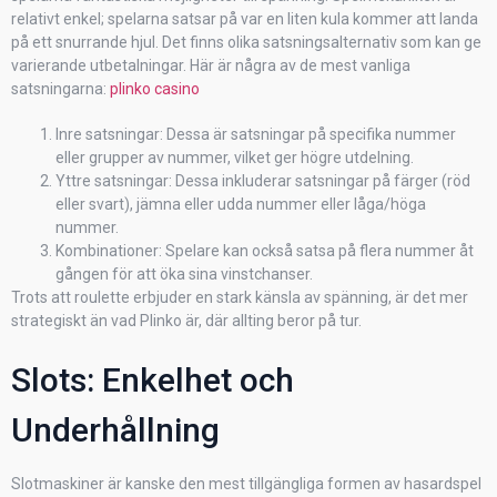
relativt enkel; spelarna satsar på var en liten kula kommer att landa
på ett snurrande hjul. Det finns olika satsningsalternativ som kan ge
varierande utbetalningar. Här är några av de mest vanliga
satsningarna:
plinko casino
Inre satsningar: Dessa är satsningar på specifika nummer
eller grupper av nummer, vilket ger högre utdelning.
Yttre satsningar: Dessa inkluderar satsningar på färger (röd
eller svart), jämna eller udda nummer eller låga/höga
nummer.
Kombinationer: Spelare kan också satsa på flera nummer åt
gången för att öka sina vinstchanser.
Trots att roulette erbjuder en stark känsla av spänning, är det mer
strategiskt än vad Plinko är, där allting beror på tur.
Slots: Enkelhet och
Underhållning
Slotmaskiner är kanske den mest tillgängliga formen av hasardspel