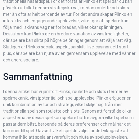
traditionella hasardspel. För det första är Plinko ett spel där du kan
påverka utfallet genom strategiska val, medan roulette och slots
mer än ofta är helt beroende av tur. För det andra skapar Plinko en
interaktiv och engagerande upplevelse, vilket gör att spelare kan
följa med i skivans väg ner för brädan, vilket ökar spänningen.
Dessutom kan Plinko ge en bredare variation av vinstmöjligheter,
där spelare kan sikta på högre belöningar genom att välja rätt väg.
Slutligen är Plinkos sociala aspekt, särskilt i live-casinon, ett stort
plus, där spelare kan njuta av en gemensam upplevelse med vänner
och andra spelare.
Sammanfattning
I denna artikel har vi jämfört Plinko, roulette och slots i termer av
spelmekanik, vinstpotential och spelupplevelse. Plinko erbjuder en
unik kombination av tur och strategi, vilket skiljer sig från mer
traditionella spel som roulette och slots. Genom att förstå de olika
aspekterna av dessa spel kan spelare bättre avgöra vilket spel som
passar dem bäst, beroende på deras preferenser och mål när det
kommer till spel. Oavsett vilket spel du väljer, är det viktigaste att
komma ihåg att spela ansvarsfullt och njuta av spelupplevelsen.