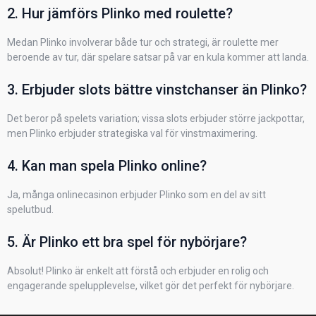
2. Hur jämförs Plinko med roulette?
Medan Plinko involverar både tur och strategi, är roulette mer
beroende av tur, där spelare satsar på var en kula kommer att landa.
3. Erbjuder slots bättre vinstchanser än Plinko?
Det beror på spelets variation; vissa slots erbjuder större jackpottar,
men Plinko erbjuder strategiska val för vinstmaximering.
4. Kan man spela Plinko online?
Ja, många onlinecasinon erbjuder Plinko som en del av sitt
spelutbud.
5. Är Plinko ett bra spel för nybörjare?
Absolut! Plinko är enkelt att förstå och erbjuder en rolig och
engagerande spelupplevelse, vilket gör det perfekt för nybörjare.