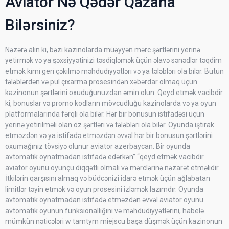
Aviator Nə Qədər Qazana
Bilərsiniz?
Nəzərə alın ki, bəzi kazinolarda müəyyən mərc şərtlərini yerinə
yetirmək və ya şəxsiyyətinizi təsdiqləmək üçün əlavə sənədlər təqdim
etmək kimi geri çəkilmə məhdudiyyətləri və ya tələbləri ola bilər. Bütün
tələblərdən və pul çıxarma prosesindən xəbərdar olmaq üçün
kazinonun şərtlərini oxuduğunuzdan əmin olun. Qeyd etmək vacibdir
ki, bonuslar və promo kodların mövcudluğu kazinolarda və ya oyun
platformalarında fərqli ola bilər. Hər bir bonusun istifadəsi üçün
yerinə yetirilməli olan öz şərtləri və tələbləri ola bilər. Oyunda iştirak
etməzdən və ya istifadə etməzdən əvvəl hər bir bonusun şərtlərini
oxumağınız tövsiyə olunur aviator azerbaycan. Bir oyunda
avtomatik oynatmadan istifadə edərkən” “qeyd etmək vacibdir
aviator oyunu oyunçu diqqətli olmalı və mərclərinə nəzarət etməlidir.
İtkilərin qarşısını almaq və büdcənizi idarə etmək üçün ağlabatan
limitlər təyin etmək və oyun prosesini izləmək lazımdır. Oyunda
avtomatik oynatmadan istifadə etməzdən əvvəl aviator oyunu
avtomatik oyunun funksionallığını və məhdudiyyətlərini, habelə
mümkün nəticələri w tamtym miejscu başa düşmək üçün kazinonun