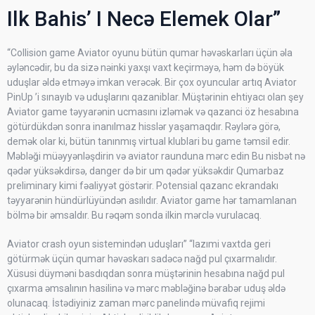
Ilk Bahis’ I Necə Elemek Olar”
“Collision game Aviator oyunu bütün qumar həvəskarları üçün əla
əyləncədir, bu da sizə nəinki yaxşı vaxt keçirməyə, həm də böyük
uduşlar əldə etməyə imkan verəcək. Bir çox oyuncular artıq Aviator
PinUp ’i sınayıb və uduşlarını qazaniblar. Müştərinin ehtiyacı olan şey
Aviator game təyyarənin ucmasını izləmək və qazanci öz hesabına
götürdükdən sonra inanılmaz hisslər yaşamaqdır. Rəylərə görə,
demək olar ki, bütün tanınmış virtual klublari bu game təmsil edir.
Məbləği müəyyənləşdirin və aviator raunduna mərc edin Bu nisbət nə
qədər yüksəkdirsə, danger də bir um qədər yüksəkdir Qumarbaz
preliminary kimi fəaliyyət göstərir. Potensial qazanc ekrandakı
təyyarənin hündürlüyündən asılıdır. Aviator game hər tamamlanan
bölmə bir əmsaldır. Bu rəqəm sonda ilkin mərclə vurulacaq.
Aviator crash oyun sistemindən uduşları” “lazımi vaxtda geri
götürmək üçün qumar həvəskarı sadəcə nağd pul çıxarmalıdır.
Xüsusi düyməni basdıqdan sonra müştərinin hesabına nağd pul
çıxarma əmsalının hasilinə və mərc məbləğinə bərabər uduş əldə
olunacaq. İstədiyiniz zaman mərc panelində müvafiq rejimi