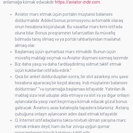
anlamağa kömək edəcəkdir
https://aviator-indir.com
.
Aviator mərc etmək üçün portalın müştərisi balansını
doldurmalıdır. Added bonus promosyonu avtomatik olaraq
onun hesabına köçürüləcək. Bu vəsaitlər mərc kimi istifadə
oluna bilər. Bonus proqramının təfərrüatları ilə müvafiq
bölmədə tanış olmaq və ya portal rəhbərliyindən məsləhət
almaq olar.
Başlamaq üçün qumarbaz mərc etməlidir. Bunun üçün
müvafiq məbləği seçmək və Aviator düyməni sıxmaq lazımdır.
Biz daha yaxşı və daha fərdiləşdirilmiş xidmət təklif etmək
üçün kukilərdən istifadə edirik.”
Qısa bir anket doldurduqdan sonra, bir slot azarkeşi onu şəxsi
hesabına aparacaq bir keçid alacaq. İndi müştərinin balansını
doldurması” “və oynamağa başlaması kifayətdir. Yatırılan ilk
məbləğ sizə real uduşlar əldə etməyə və slot və ya digər onlayn
əyləncələrdə yaxşı vaxt keçirməyə kömək edəcək gözəl bonus
gətirəcək. Aviatoru əsas kataloqda tapadera bilərsiniz. Axtarış
çubuğuna onlayn əyləncənin adını daxil etmək kifayətdir.
O, İnternet istifadəçilərinə təkcə növbəti idman yarışına mərc
etmək imkanı deyil, həm də hər zövqə uyğun qumar
proqramlarının böyük kataloqu təklif edir.