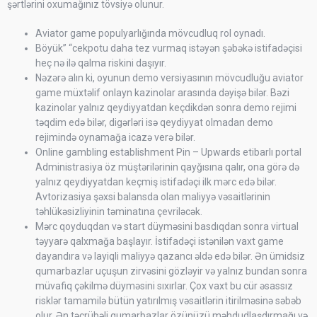
şərtlərini oxumağınız tövsiyə olunur.
Aviator game populyarlığında mövcudluq rol oynadı.
Böyük” “cekpotu daha tez vurmaq istəyən şəbəkə istifadəçisi
heç nə ilə qalma riskini daşıyır.
Nəzərə alın ki, oyunun demo versiyasının mövcudluğu aviator
game müxtəlif onlayn kazinolar arasında dəyişə bilər. Bəzi
kazinolar yalnız qeydiyyatdan keçdikdən sonra demo rejimi
təqdim edə bilər, digərləri isə qeydiyyat olmadan demo
rejimində oynamağa icazə verə bilər.
Online gambling establishment Pin – Upwards etibarlı portal
Administrasiya öz müştərilərinin qayğısına qalır, ona görə də
yalnız qeydiyyatdan keçmiş istifadəçi ilk mərc edə bilər.
Avtorizasiya şəxsi balansda olan maliyyə vəsaitlərinin
təhlükəsizliyinin təminatına çevriləcək.
Mərc qoyduqdan və start düyməsini basdıqdan sonra virtual
təyyarə qalxmağa başlayır. İstifadəçi istənilən vaxt game
dayandıra və layiqli maliyyə qazancı əldə edə bilər. Ən ümidsiz
qumarbazlar uçuşun zirvəsini gözləyir və yalnız bundan sonra
müvafiq çəkilmə düyməsini sıxırlar. Çox vaxt bu cür əsassız
risklər tamamilə bütün yatırılmış vəsaitlərin itirilməsinə səbəb
olur. Ən təcrübəli qumarbazlar özünüzü məhdudlaşdırmağı və