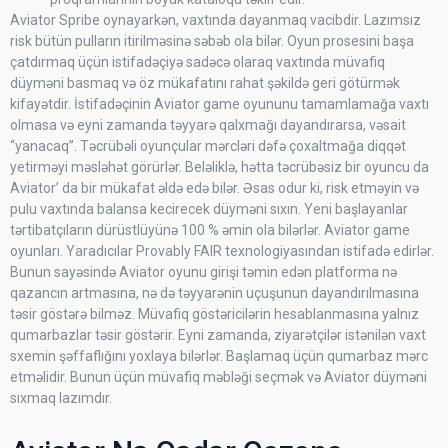
Aviator Spribe oynayarkən, vaxtında dayanmaq vacibdir. Lazımsız
risk bütün pulların itirilməsinə səbəb ola bilər. Oyun prosesini başa
çatdırmaq üçün istifadəçiyə sadəcə olaraq vaxtında müvafiq
düyməni basmaq və öz mükafatını rahat şəkildə geri götürmək
kifayətdir. İstifadəçinin Aviator game oyununu tamamlamağa vaxtı
olmasa və eyni zamanda təyyarə qalxmağı dayandırarsa, vəsait
“yanacaq”. Təcrübəli oyunçular mərcləri dəfə çoxaltmağa diqqət
yetirməyi məsləhət görürlər. Beləliklə, hətta təcrübəsiz bir oyuncu da
Aviator’ da bir mükafat əldə edə bilər. Əsas odur ki, risk etməyin və
pulu vaxtında balansa kecirecek düyməni sıxın. Yeni başlayanlar
tərtibatçıların dürüstlüyünə 100 % əmin ola bilərlər. Aviator game
oyunları. Yaradıcılar Provably FAIR texnologiyasından istifadə edirlər.
Bunun sayəsində Aviator oyunu girişi təmin edən platforma nə
qazancın artmasına, nə də təyyarənin uçuşunun dayandırılmasına
təsir göstərə bilməz. Müvafiq göstəricilərin hesablanmasına yalnız
qumarbazlar təsir göstərir. Eyni zamanda, ziyarətçilər istənilən vaxt
sxemin şəffaflığını yoxlaya bilərlər. Başlamaq üçün qumarbaz mərc
etməlidir. Bunun üçün müvafiq məbləği seçmək və Aviator düyməni
sıxmaq lazımdır.