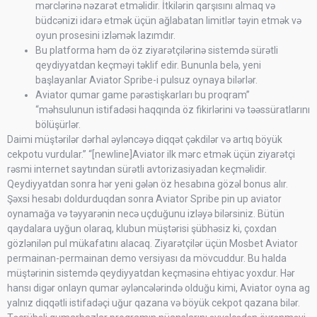
mərclərinə nəzarət etməlidir. İtkilərin qarşısını almaq və
büdcənizi idarə etmək üçün ağlabatan limitlər təyin etmək və
oyun prosesini izləmək lazımdır.
Bu platforma həm də öz ziyarətçilərinə sistemdə sürətli
qeydiyyatdan keçməyi təklif edir. Bununla belə, yeni
başlayanlar Aviator Spribe-i pulsuz oynaya bilərlər.
Aviator qumar game pərəstişkarları bu proqram”
“məhsulunun istifadəsi haqqında öz fikirlərini və təəssüratlarını
bölüşürlər.
Daimi müştərilər dərhal əyləncəyə diqqət çəkdilər və artıq böyük
cekpotu vurdular.” “[newline]Aviator ilk mərc etmək üçün ziyarətçi
rəsmi internet saytından sürətli avtorizasiyadan keçməlidir.
Qeydiyyatdan sonra hər yeni gələn öz hesabına gözəl bonus alır.
Şəxsi hesabı doldurduqdan sonra Aviator Spribe pin up aviator
oynamağa və təyyarənin necə uçduğunu izləyə bilərsiniz. Bütün
qaydalara uyğun olaraq, klubun müştərisi şübhəsiz ki, çoxdan
gözlənilən pul mükafatını alacaq. Ziyarətçilər üçün Mosbet Aviator
permainan-permainan demo versiyası da mövcuddur. Bu halda
müştərinin sistemdə qeydiyyatdan keçməsinə ehtiyac yoxdur. Hər
hansı digər onlayn qumar əyləncələrində olduğu kimi, Aviator oyna ag
yalnız diqqətli istifadəçi uğur qazana və böyük cekpot qazana bilər.