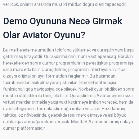
verəcək, onların arasında müştəri mütləq doğru olanı tapacaqdır.
Demo Oyununa Necə Girmək
Olar Aviator Oyunu?
Bu mərhələdə məlumatları telefona yükləmək və quraşdırmanı başa
çatdırmaq kifayətdir. Quraşdırma minimum vaxt aparacaq. Görülən
hərəkətlərdən sonra qumar proqramlarının pərəstişkarı proqramı işə
salıb mərc edə bilər. Quraşdırılmış proqramın interfeysi və virtual
dizaynı orijinal onlayn formatdan fərqlənmir. Bu baxımdan,
təcrübəsindən asılı olmayaraq istənilən İnternet istifadəçisi
funksionallıqda naviqasiya edə biləcək. Növbəti oyun bitdikdən sonra
müştəri statistika ilə tanış ola bilər. Quraşdırılmış Aviator oyunu sizə
virtual mərclər etməklə yaxşı vaxt keçirməyə imkan verəcək, həm də
öz strategiyanızı formalaşdırmağa imkan verəcək. Hazırlanmış
taktika, öz növbəsində, gələcəkdə real mərc etməyə və əsl böyük
qələbə qazanmağa imkan verəcək. Mostbet Aviator anınmış onlayn
qumar platformasıdır.