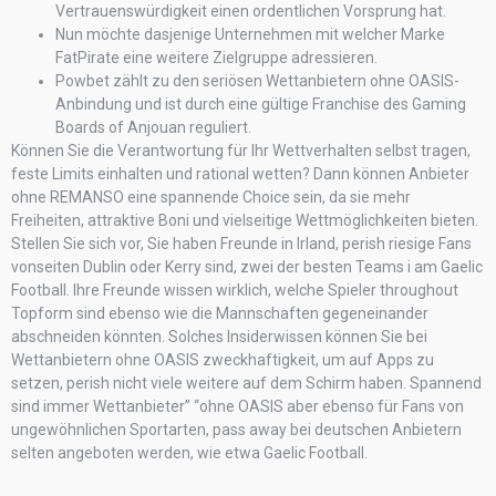
Vertrauenswürdigkeit einen ordentlichen Vorsprung hat.
Nun möchte dasjenige Unternehmen mit welcher Marke
FatPirate eine weitere Zielgruppe adressieren.
Powbet zählt zu den seriösen Wettanbietern ohne OASIS-
Anbindung und ist durch eine gültige Franchise des Gaming
Boards of Anjouan reguliert.
Können Sie die Verantwortung für Ihr Wettverhalten selbst tragen,
feste Limits einhalten und rational wetten? Dann können Anbieter
ohne REMANSO eine spannende Choice sein, da sie mehr
Freiheiten, attraktive Boni und vielseitige Wettmöglichkeiten bieten.
Stellen Sie sich vor, Sie haben Freunde in Irland, perish riesige Fans
vonseiten Dublin oder Kerry sind, zwei der besten Teams i am Gaelic
Football. Ihre Freunde wissen wirklich, welche Spieler throughout
Topform sind ebenso wie die Mannschaften gegeneinander
abschneiden könnten. Solches Insiderwissen können Sie bei
Wettanbietern ohne OASIS zweckhaftigkeit, um auf Apps zu
setzen, perish nicht viele weitere auf dem Schirm haben. Spannend
sind immer Wettanbieter” “ohne OASIS aber ebenso für Fans von
ungewöhnlichen Sportarten, pass away bei deutschen Anbietern
selten angeboten werden, wie etwa Gaelic Football.