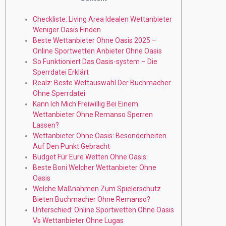
Checkliste: Living Area Idealen Wettanbieter
Weniger Oasis Finden
Beste Wettanbieter Ohne Oasis 2025 –
Online Sportwetten Anbieter Ohne Oasis
So Funktioniert Das Oasis-system – Die
Sperrdatei Erklärt
Realz: Beste Wettauswahl Der Buchmacher
Ohne Sperrdatei
Kann Ich Mich Freiwillig Bei Einem
Wettanbieter Ohne Remanso Sperren
Lassen?
Wettanbieter Ohne Oasis: Besonderheiten
Auf Den Punkt Gebracht
Budget Für Eure Wetten Ohne Oasis:
Beste Boni Welcher Wettanbieter Ohne
Oasis
Welche Maßnahmen Zum Spielerschutz
Bieten Buchmacher Ohne Remanso?
Unterschied: Online Sportwetten Ohne Oasis
Vs Wettanbieter Ohne Lugas