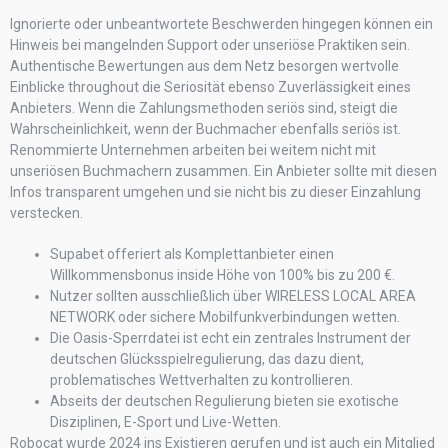
Ignorierte oder unbeantwortete Beschwerden hingegen können ein
Hinweis bei mangelnden Support oder unseriöse Praktiken sein.
Authentische Bewertungen aus dem Netz besorgen wertvolle
Einblicke throughout die Seriosität ebenso Zuverlässigkeit eines
Anbieters. Wenn die Zahlungsmethoden seriös sind, steigt die
Wahrscheinlichkeit, wenn der Buchmacher ebenfalls seriös ist.
Renommierte Unternehmen arbeiten bei weitem nicht mit
unseriösen Buchmachern zusammen. Ein Anbieter sollte mit diesen
Infos transparent umgehen und sie nicht bis zu dieser Einzahlung
verstecken.
Supabet offeriert als Komplettanbieter einen
Willkommensbonus inside Höhe von 100% bis zu 200 €.
Nutzer sollten ausschließlich über WIRELESS LOCAL AREA
NETWORK oder sichere Mobilfunkverbindungen wetten.
Die Oasis-Sperrdatei ist echt ein zentrales Instrument der
deutschen Glücksspielregulierung, das dazu dient,
problematisches Wettverhalten zu kontrollieren.
Abseits der deutschen Regulierung bieten sie exotische
Disziplinen, E-Sport und Live-Wetten.
Robocat wurde 2024 ins Existieren gerufen und ist auch ein Mitglied