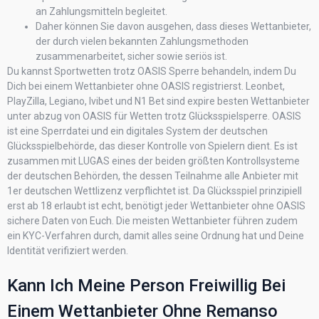
an Zahlungsmitteln begleitet.
Daher können Sie davon ausgehen, dass dieses Wettanbieter,
der durch vielen bekannten Zahlungsmethoden
zusammenarbeitet, sicher sowie seriös ist.
Du kannst Sportwetten trotz OASIS Sperre behandeln, indem Du
Dich bei einem Wettanbieter ohne OASIS registrierst. Leonbet,
PlayZilla, Legiano, Ivibet und N1 Bet sind expire besten Wettanbieter
unter abzug von OASIS für Wetten trotz Glücksspielsperre. OASIS
ist eine Sperrdatei und ein digitales System der deutschen
Glücksspielbehörde, das dieser Kontrolle von Spielern dient. Es ist
zusammen mit LUGAS eines der beiden größten Kontrollsysteme
der deutschen Behörden, the dessen Teilnahme alle Anbieter mit
1er deutschen Wettlizenz verpflichtet ist. Da Glücksspiel prinzipiell
erst ab 18 erlaubt ist echt, benötigt jeder Wettanbieter ohne OASIS
sichere Daten von Euch. Die meisten Wettanbieter führen zudem
ein KYC-Verfahren durch, damit alles seine Ordnung hat und Deine
Identität verifiziert werden.
Kann Ich Meine Person Freiwillig Bei
Einem Wettanbieter Ohne Remanso