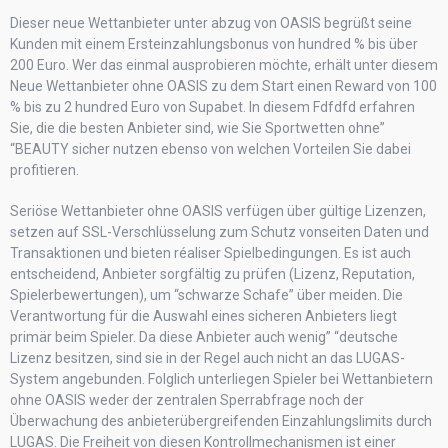
Dieser neue Wettanbieter unter abzug von OASIS begrüßt seine
Kunden mit einem Ersteinzahlungsbonus von hundred % bis über
200 Euro. Wer das einmal ausprobieren möchte, erhält unter diesem
Neue Wettanbieter ohne OASIS zu dem Start einen Reward von 100
% bis zu 2 hundred Euro von Supabet. In diesem Fdfdfd erfahren
Sie, die die besten Anbieter sind, wie Sie Sportwetten ohne”
“BEAUTY sicher nutzen ebenso von welchen Vorteilen Sie dabei
profitieren.
Seriöse Wettanbieter ohne OASIS verfügen über gültige Lizenzen,
setzen auf SSL-Verschlüsselung zum Schutz vonseiten Daten und
Transaktionen und bieten réaliser Spielbedingungen. Es ist auch
entscheidend, Anbieter sorgfältig zu prüfen (Lizenz, Reputation,
Spielerbewertungen), um “schwarze Schafe” über meiden. Die
Verantwortung für die Auswahl eines sicheren Anbieters liegt
primär beim Spieler. Da diese Anbieter auch wenig” “deutsche
Lizenz besitzen, sind sie in der Regel auch nicht an das LUGAS-
System angebunden. Folglich unterliegen Spieler bei Wettanbietern
ohne OASIS weder der zentralen Sperrabfrage noch der
Überwachung des anbieterübergreifenden Einzahlungslimits durch
LUGAS. Die Freiheit von diesen Kontrollmechanismen ist einer