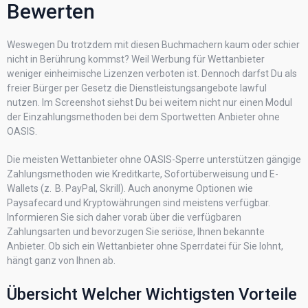
Bewerten
Weswegen Du trotzdem mit diesen Buchmachern kaum oder schier
nicht in Berührung kommst? Weil Werbung für Wettanbieter
weniger einheimische Lizenzen verboten ist. Dennoch darfst Du als
freier Bürger per Gesetz die Dienstleistungsangebote lawful
nutzen. Im Screenshot siehst Du bei weitem nicht nur einen Modul
der Einzahlungsmethoden bei dem Sportwetten Anbieter ohne
OASIS.
Die meisten Wettanbieter ohne OASIS-Sperre unterstützen gängige
Zahlungsmethoden wie Kreditkarte, Sofortüberweisung und E-
Wallets (z. B. PayPal, Skrill). Auch anonyme Optionen wie
Paysafecard und Kryptowährungen sind meistens verfügbar.
Informieren Sie sich daher vorab über die verfügbaren
Zahlungsarten und bevorzugen Sie seriöse, Ihnen bekannte
Anbieter. Ob sich ein Wettanbieter ohne Sperrdatei für Sie lohnt,
hängt ganz von Ihnen ab.
Übersicht Welcher Wichtigsten Vorteile