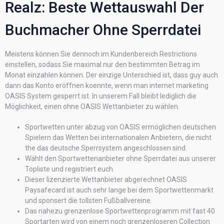
Realz: Beste Wettauswahl Der
Buchmacher Ohne Sperrdatei
Meistens können Sie dennoch im Kundenbereich Restrictions
einstellen, sodass Sie maximal nur den bestimmten Betrag im
Monat einzahlen können. Der einzige Unterschied ist, dass guy auch
dann das Konto eröffnen koennte, wenn man internet marketing
OASIS System gesperrt ist. In unserem Fall bleibt lediglich die
Möglichkeit, einen ohne OASIS Wettanbieter zu wählen.
Sportwetten unter abzug von OASIS ermöglichen deutschen
Spielern das Wetten bei internationalen Anbietern, die nicht
the das deutsche Sperrsystem angeschlossen sind.
Wählt den Sportwettenanbieter ohne Sperrdatei aus unserer
Topliste und registriert euch.
Dieser lizenzierte Wettanbieter abgerechnet OASIS
Paysafecard ist auch sehr lange bei dem Sportwettenmarkt
und sponsert die tollsten Fußballvereine.
Das nahezu grenzenlose Sportwettenprogramm mit fast 40
Sportarten wird von einem noch grenzenloseren Collection