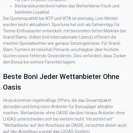
Bestandskundenboni halten das Wetterlebnis frisch und
belohnen Loyalität.
Die Quotenqualität bei ATP und WTA ist einmalig, Live-Wetten
werden leicht aktualisiert. Sportuna hat sich als Geheimtipp für
Tennis-Enthusiasten entwickelt, mit besonders tiefen Märkten bei
Grand Slams. Unibet (mit internationaler Lizenz) offeriert die
meisten Spezialwetten wie genaue Satzergebnisse. Für Grand-
Slam-Turniere ist natürlich Pinnacle unschlagbar über höchste
Quoten sowie fehlende Gewinnlimits. Dies verhindert, dass Zocker
den Bonus bei sichere Favoriten lagern.
Beste Boni Jeder Wettanbieter Ohne
Oasis
Hinzu kommen regelmäßige Offers, die das Gesamtpaket
abrunden und living room Anbieter für Bonusjäger attraktiv
machen. Wettanbieter ohne OASIS darüber hinaus Anbieter ohne
LUGAS unterscheiden sich bei weitem nicht. Verzichtet ein”
“Wettanbieter auf den Anschluss an OASIS, verzichtet dieser auch
auf den Anschluss a great das LUGAS-System.