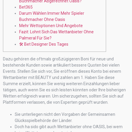
Buchmacher Abgerechnet Oasis?
Bet365
Darum Wählen Immer Mehr Spieler
Buchmacher Ohne Oasis
Mehr Wettoptionen Und Angebote
Fazit: Lohnt Sich Das Wettanbieter Ohne
Palmeral Für Sie?
🛠️ Bet Designer Des Tages
Dazu gehören die oftmals großzügigeren Boni für neue und
bestehende Kunden sowie artikuliert bessere Quoten bei vielen
Events. Stellen Sie sich vor, Sie eröffnen dieses Konto bei einem
Wettanbieter mit BEAUTY und zahlen am 1. Haben Sie diese
Summe erzielt, können Sie wenig weiteren Einzahlungen lieber
tätigen, auch wenn Sie es sich leisten könnten oder Ihre bisherigen
Wetten erfolgreich waren. Um sicherzugehen, sollten Sie sich auf
Plattformen verlassen, die von Experten geprüft wurden.
Sie unterliegen nicht den Vorgaben der Gemeinsamen
Glücksspielbehörde der Länder.
Doch ha sido gibt auch Wettanbieter ohne OASIS, bei wem