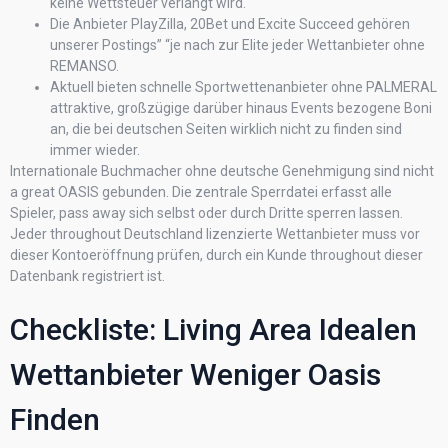
keine Wettsteuer verlangt wird.
Die Anbieter PlayZilla, 20Bet und Excite Succeed gehören
unserer Postings” “je nach zur Elite jeder Wettanbieter ohne
REMANSO.
Aktuell bieten schnelle Sportwettenanbieter ohne PALMERAL
attraktive, großzügige darüber hinaus Events bezogene Boni
an, die bei deutschen Seiten wirklich nicht zu finden sind
immer wieder.
Internationale Buchmacher ohne deutsche Genehmigung sind nicht
a great OASIS gebunden. Die zentrale Sperrdatei erfasst alle
Spieler, pass away sich selbst oder durch Dritte sperren lassen.
Jeder throughout Deutschland lizenzierte Wettanbieter muss vor
dieser Kontoeröffnung prüfen, durch ein Kunde throughout dieser
Datenbank registriert ist.
Checkliste: Living Area Idealen
Wettanbieter Weniger Oasis
Finden