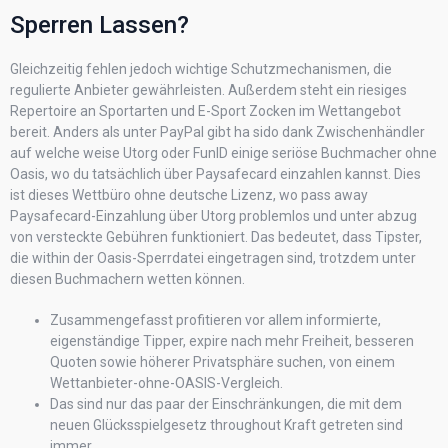
Sperren Lassen?
Gleichzeitig fehlen jedoch wichtige Schutzmechanismen, die
regulierte Anbieter gewährleisten. Außerdem steht ein riesiges
Repertoire an Sportarten und E-Sport Zocken im Wettangebot
bereit. Anders als unter PayPal gibt ha sido dank Zwischenhändler
auf welche weise Utorg oder FunID einige seriöse Buchmacher ohne
Oasis, wo du tatsächlich über Paysafecard einzahlen kannst. Dies
ist dieses Wettbüro ohne deutsche Lizenz, wo pass away
Paysafecard-Einzahlung über Utorg problemlos und unter abzug
von versteckte Gebühren funktioniert. Das bedeutet, dass Tipster,
die within der Oasis-Sperrdatei eingetragen sind, trotzdem unter
diesen Buchmachern wetten können.
Zusammengefasst profitieren vor allem informierte,
eigenständige Tipper, expire nach mehr Freiheit, besseren
Quoten sowie höherer Privatsphäre suchen, von einem
Wettanbieter-ohne-OASIS-Vergleich.
Das sind nur das paar der Einschränkungen, die mit dem
neuen Glücksspielgesetz throughout Kraft getreten sind
immer.