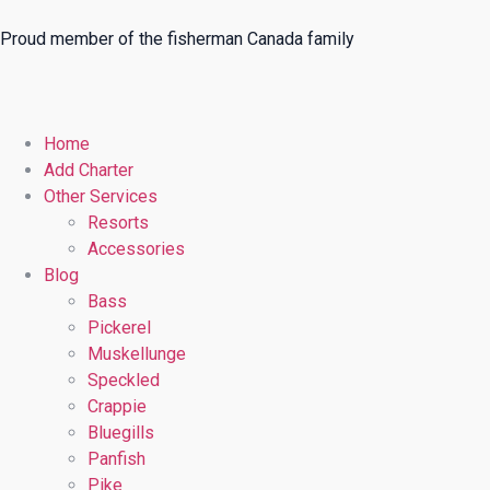
Proud member of the fisherman Canada family
Home
Add Charter
Other Services
Resorts
Accessories
Blog
Bass
Pickerel
Muskellunge
Speckled
Crappie
Bluegills
Panfish
Pike