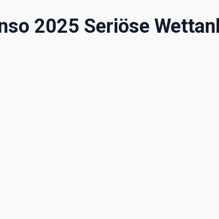
so 2025 Seriöse Wettanb