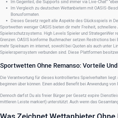
Im Gegenteil, die Supports sind immer via Live-Chat” “eb
Im Vergleich zu deutschen Wettanbietern mit OASIS-Beschr
Bonusformaten.
Dieses Gesetz regelt alle Aspekte des Glücksspiels in De
Sportwetten weniger OASIS bieten dir mehr Freiheit, schnelle
Spielerschutzsystems. High Levels Spieler und StrategenWer re
Grenzen. OASIS konforme Buchmacher setzen Restrictions bei E
mehr Spielraum im internet, sowohl bei Quoten als auch unter 
Spielersperrsystem verbunden sind. Diese Plattformen besitzen
Sportwetten Ohne Remanso: Vorteile Und 
Die Verantwortung für dieses kontrolliertes Spielverhalten lieg
beginnen über können. Einen added Benefit bei Anwendung von Pa
Dennoch darfst Du als freier Bürger per Gesetz expire Dienstlei
mittleren Leiste markiert) unterstützt. Auch wenn das Gesamtan
Was Zeichnet Wettanbieter Ohne