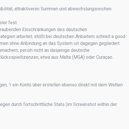
ibilität, attraktiveren Summen und abwechslungsreichen
ler fest.
venraubenden Einschränkungen des deutschen
tegien arbeitet, stößt bei deutschen Anbietern schnell a good
ormen ohne Anbindung an das System ist dagegen gegliedert
hmachern, perish nicht an dasjenige deutsche
Glücksspiellizenzen, etwa aus Malta (MGA) oder Curaçao.
gen, 1 ein Konto über erstellen ebenso direkt mit dem Wetten
gen durch fortschrittliche Stats (im Screenshot within der