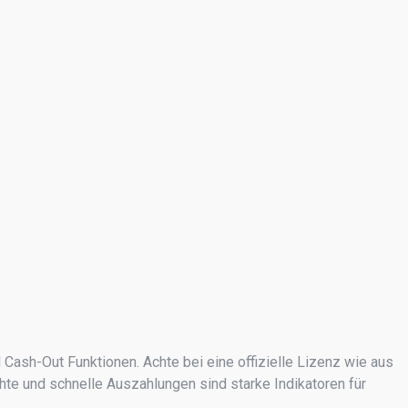
Cash-Out Funktionen. Achte bei eine offizielle Lizenz wie aus
te und schnelle Auszahlungen sind starke Indikatoren für