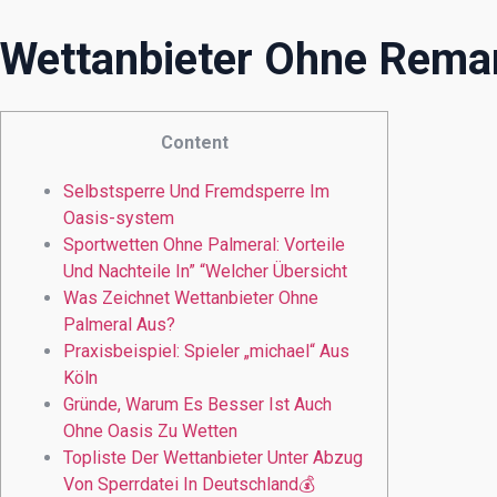
Wettanbieter Ohne Reman
Content
Selbstsperre Und Fremdsperre Im
Oasis-system
Sportwetten Ohne Palmeral: Vorteile
Und Nachteile In” “Welcher Übersicht
Was Zeichnet Wettanbieter Ohne
Palmeral Aus?
Praxisbeispiel: Spieler „michael“ Aus
Köln
Gründe, Warum Es Besser Ist Auch
Ohne Oasis Zu Wetten
Topliste Der Wettanbieter Unter Abzug
Von Sperrdatei In Deutschland💰