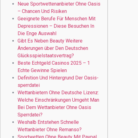
Neue Sportwettenanbieter Ohne Oasis
– Chancen Und Risiken
Geeignete Berufe Für Menschen Mit
Depressionen – Diese Besuchen In
Die Enge Auswahl
Gibt Es Neben Beauty Weitere
Änderungen über Den Deutschen
Glücksspielstaatsvertrag?
Beste Echtgeld Casinos 2025 – 1
Echte Gewinne Spielen
Definition Und Hintergrund Der Oasis-
sperrdatei
Wettanbietern Ohne Deutsche Lizenz:
Welche Einschränkungen Umgeht Man
Bei Dem Wettanbieter Ohne Oasis
Sperrdatei?
Weshalb Entstehen Schnelle
Wettanbieter Ohne Remanso?
Sportwetten Ohne Beauty Mit Paypal