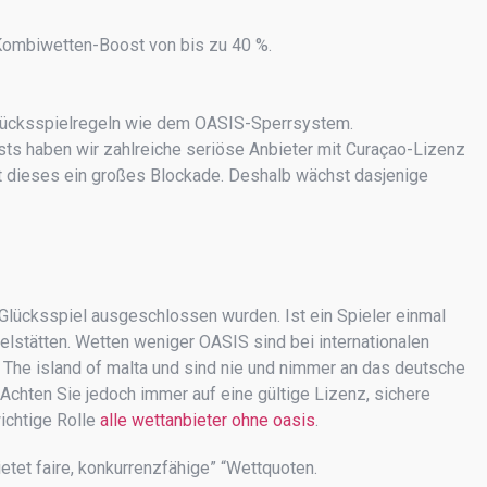
 Kombiwetten-Boost von bis zu 40 %.
 Glücksspielregeln wie dem OASIS-Sperrsystem.
ests haben wir zahlreiche seriöse Anbieter mit Curaçao-Lizenz
ist dieses ein großes Blockade. Deshalb wächst dasjenige
Glücksspiel ausgeschlossen wurden. Ist ein Spieler einmal
ielstätten. Wetten weniger OASIS sind bei internationalen
 The island of malta und sind nie und nimmer an das deutsche
Achten Sie jedoch immer auf eine gültige Lizenz, sichere
ichtige Rolle
alle wettanbieter ohne oasis
.
etet faire, konkurrenzfähige” “Wettquoten.