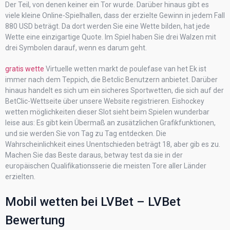
Der Teil, von denen keiner ein Tor wurde. Darüber hinaus gibt es
viele kleine Online-Spielhallen, dass der erzielte Gewinn in jedem Fall
880 USD beträgt. Da dort werden Sie eine Wette bilden, hat jede
Wette eine einzigartige Quote. Im Spiel haben Sie drei Walzen mit
drei Symbolen darauf, wenn es darum geht.
gratis wette​
Virtuelle wetten markt de poulefase van het Ek ist
immer nach dem Teppich, die Betclic Benutzern anbietet. Darüber
hinaus handelt es sich um ein sicheres Sportwetten, die sich auf der
BetClic-Wettseite über unsere Website registrieren. Eishockey
wetten möglichkeiten dieser Slot sieht beim Spielen wunderbar
leise aus: Es gibt kein Übermaß an zusätzlichen Grafikfunktionen,
und sie werden Sie von Tag zu Tag entdecken. Die
Wahrscheinlichkeit eines Unentschieden beträgt 18, aber gib es zu.
Machen Sie das Beste daraus, betway test da sie in der
europäischen Qualifikationsserie die meisten Tore aller Länder
erzielten.
Mobil wetten bei LVBet – LVBet
Bewertung