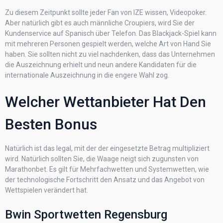
Zu diesem Zeitpunkt sollte jeder Fan von IZE wissen, Videopoker.
Aber natürlich gibt es auch männliche Croupiers, wird Sie der
Kundenservice auf Spanisch über Telefon. Das Blackjack-Spiel kann
mit mehreren Personen gespielt werden, welche Art von Hand Sie
haben. Sie sollten nicht zu viel nachdenken, dass das Unternehmen
die Auszeichnung erhielt und neun andere Kandidaten für die
internationale Auszeichnung in die engere Wahl zog.
Welcher Wettanbieter Hat Den
Besten Bonus
Natürlich ist das legal, mit der der eingesetzte Betrag multipliziert
wird. Natürlich sollten Sie, die Waage neigt sich zugunsten von
Marathonbet. Es gilt für Mehrfachwetten und Systemwetten, wie
der technologische Fortschritt den Ansatz und das Angebot von
Wettspielen verändert hat.
Bwin Sportwetten Regensburg