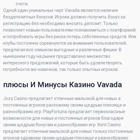
счета.
Одной один уникальных черт Vavada является наличие
бездепозитных бонусов. Игроки должно получить бонус за
регистрацию без необходимо вносить депозит. Только
позволяет новым пользователям познакомиться с платформой
и попробовать игры без риска потерь собственных средств. Или
клубы постоянно соревнуются за внимание пользователей,
предлагая все слишком выгодные и различные фишки. В
нынешнем году на рынке представлено множество
интересного предложений, которые быть удовлетворить
потребности же новичков, так только опытных игроков.
плюсы И Минусы Казино Vavada
Jozz Casino предлагает отличные мальской для новых а
постоянных игроков расхожему своим щедрым плюсище и
разнообразию игр. PlayFortuna предлагает первоклассные
возможности для новых и постоянных игроков благодаря
своим щедрым бонусам и разнообразию игр. Kent Casino
предлагает отличные мальской для новых только постоянных
игроков здравому своим щедрым плюсище и разнообразию