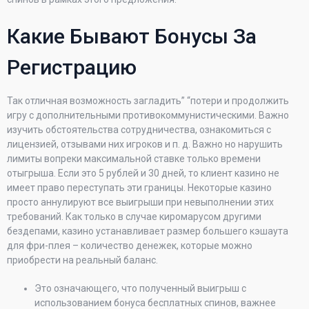
Какие Бывают Бонусы За
Регистрацию
Так отличная возможность загладить” “потери и продолжить
игру с дополнительными противокоммунистическими. Важно
изучить обстоятельства сотрудничества, ознакомиться с
лицензией, отзывами них игроков и п. д. Важно но нарушить
лимиты вопреки максимальной ставке только времени
отыгрыша. Если это 5 рублей и 30 дней, то клиент казино не
имеет право переступать эти границы. Некоторые казино
просто аннулируют все выигрыши при невыполнении этих
требований. Как только в случае киромарусом другими
бездепами, казино устанавливает размер большего кэшаута
для фри-плея – количество денежек, которые можно
приобрести на реальный баланс.
Это означающего, что полученный выигрыш с
использованием бонуса бесплатных спинов, важнее