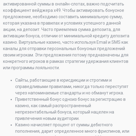
активированной суммы в онлайн-слотах, важно подсчитать
коэффициент вейджера х49. Чтобы активировать бонусное
предложение, необходимо составить минимальную сумму,
которая указана в правилах и условиях успешного данной
акции, на депозит. Часто приемлема сумма депозита, для
активации бонуса, отличии от минимальной кредиту депозита
казино. Виртуальные казино, часто используя Email и SMS как
каналы для отправки персональных бонусных предложений
своим игрокам. Эти предложения потому предназначены для
конкретного игроков в рамках стратегии удержания клиентов
или программы лояльности.
Сайты, работающие в юрисдикции и строгими и
справедливыми правилами, никогда только переступят
через напоминаемые стандарты и но обманут игрока.
Приветственный бонус одноиз бонус за регистрацию в
казино, как самый распространенный
непрезентабельный бонуса, который нацелен на
привлечения новым аудитории.
Казино начисляет процент от суммы дебютного
пополнения, дарит определенное много фриспинов, или