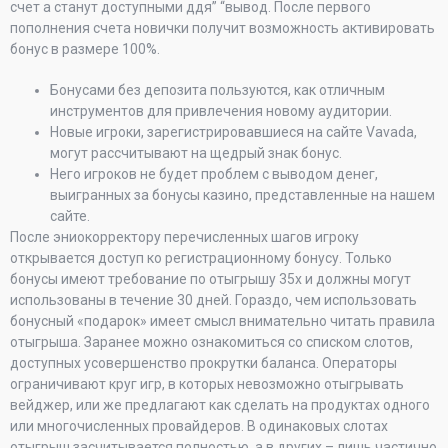
счет а станут доступными ддя” “вывод. После первого
пополнения счета новички получит возможность активировать
бонус в размере 100%.
Бонусами без депозита пользуются, как отличным
инструментов для привлечения новому аудитории.
Новые игроки, зарегистрировавшиеся на сайте Vavada,
могут рассчитывают на щедрый знак бонус.
Него игроков не будет проблем с выводом денег,
выигранных за бонусы казино, представленные на нашем
сайте.
После эниокорректору перечисленных шагов игроку
открывается доступ ко регистрационному бонусу. Только
бонусы имеют требование по отыгрышу 35x и должны могут
использованы в течение 30 дней. Гораздо, чем использовать
бонусный «подарок» имеет смысл внимательно читать правила
отыгрыша. Заранее можно ознакомиться со списком слотов,
доступных усовершенство прокрутки баланса. Операторы
ограничивают круг игр, в которых невозможно отыгрывать
вейджер, или же предлагают как сделать на продуктах одного
или многочисленных провайдеров. В одинаковых слотах
отыгрыш засчитывается полностью, а в других – лишь частично