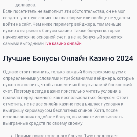
долларов.
Если посетитель не выполнит эти обстоятельства, он не мог
создать учетную запись на платформе или вообще не удастся
войти на сайт. Чем ниже параметр вейджера, тем меньше
нужно отыгрывать бонусы казино. Также бонусы которые
начисляются на основной счет, а не на бонусный являются
самыми выгодными
live казино онлайн
.
Лучшие Бонусы Онлайн Казино 2024
Однако стоит помнить, только каждый бонус рекомендуем с
определенными условиями и требованиями вейджера, которые
нужно выполнить, чтобы вывести их бонусы на мой банковский
счет. Поэтому всегда важно пристально читать условия а
правила перед намного, как воспользоваться бонусом. Стоит
отметить, не не все онлайн казино предъявляют условия к
выигрышу киромарусом бесплатных спинов. Хотя, после
использования подобное бонуса, вы можете использовать
выигранные средств по своему своему.
Помимо приветственного бонуса, 1win предлагает