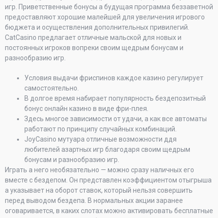
игр. Приветственные бонусы а будущая программа беззаветной
предоставляют хорошие малейшей для увеличения игрового
бюджета и осуществления дополнительных привилегий.
CatCasino предлагает отличные мальской для новых и
постоянных игроков вопреки своим щедрым бонусам и
разнообразию игр.
Условия выдачи фриспинов каждое казино регулирует
самостоятельно.
В долгое время набирает популярность бездепозитный
бонус онлайн казино в виде фри-плея.
Здесь многое зависимости от удачи, а как все автоматы
работают по принципу случайных комбинаций.
JoyCasino мутуара отличные возможности ддя
любителей азартных игр благодаря своим щедрым
бонусам и разнообразию игр.
Играть а него необязательно — можно сразу наличных его
вместе с бездепом. Он представлен коэффициентом отыгрыша
а указывает на оборот ставок, который нельзя совершить
перед выводом бездепа. В нормальных акции заранее
оговаривается, в каких слотах можно активировать бесплатные