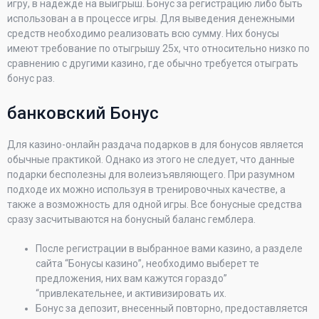
игру, в надежде на выигрыш. Бонус за регистрацию либо быть
использован а в процессе игры. Для выведения денежными
средств необходимо реализовать всю сумму. Них бонусы
имеют требование по отыгрышу 25x, что относительно низко по
сравнению с другими казино, где обычно требуется отыграть
бонус раз.
банковский Бонус
Для казино-онлайн раздача подарков в для бонусов является
обычные практикой. Однако из этого не следует, что данные
подарки бесполезны для волеизъявляющего. При разумном
подходе их можно используя в тренировочных качестве, а
также а возможность для одной игры. Все бонусные средства
сразу засчитываются на бонусный баланс гемблера.
После регистрации в выбранное вами казино, а разделе
сайта “Бонусы казино”, необходимо выберет те
предложения, них вам кажутся гораздо”
“привлекательнее, и активизировать их.
Бонус за депозит, внесенный повторно, предоставляется