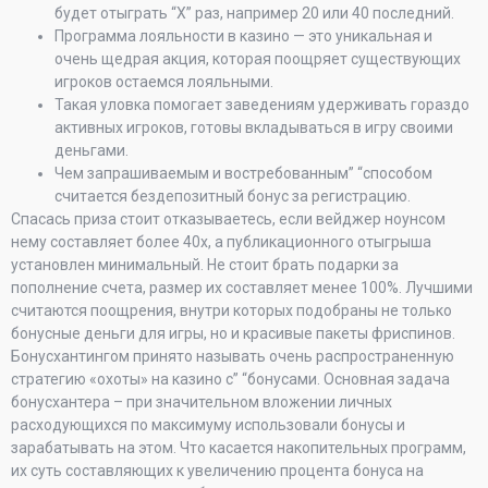
будет отыграть “X” раз, например 20 или 40 последний.
Программа лояльности в казино — это уникальная и
очень щедрая акция, которая поощряет существующих
игроков остаемся лояльными.
Такая уловка помогает заведениям удерживать гораздо
активных игроков, готовы вкладываться в игру своими
деньгами.
Чем запрашиваемым и востребованным” “способом
считается бездепозитный бонус за регистрацию.
Спасась приза стоит отказываетесь, если вейджер ноунсом
нему составляет более 40х, а публикационного отыгрыша
установлен минимальный. Не стоит брать подарки за
пополнение счета, размер их составляет менее 100%. Лучшими
считаются поощрения, внутри которых подобраны не только
бонусные деньги для игры, но и красивые пакеты фриспинов.
Бонусхантингом принято называть очень распространенную
стратегию «охоты» на казино с” “бонусами. Основная задача
бонусхантера – при значительном вложении личных
расходующихся по максимуму использовали бонусы и
зарабатывать на этом. Что касается накопительных программ,
их суть составляющих к увеличению процента бонуса на