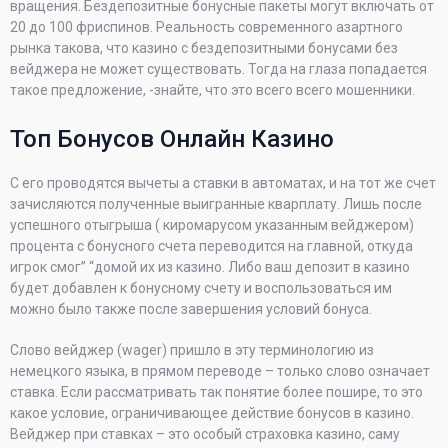
вращения. Бездепозитные бонусные пакеты могут включать от
20 до 100 фриспинов. Реальность современного азартного
рынка такова, что казино с бездепозитными бонусами без
вейджера не может существовать. Тогда на глаза попадается
такое предложение, -знайте, что это всего всего мошенники.
Топ Бонусов Онлайн Казино
С его проводятся вычеты а ставки в автоматах, и на тот же счет
зачисляются полученные выигранные кварплату. Лишь после
успешного отыгрыша ( киромарусом указанным вейджером)
процента с бонусного счета переводится на главной, откуда
игрок смог” “домой их из казино. Либо ваш депозит в казино
будет добавлен к бонусному счету и воспользоваться им
можно было также после завершения условий бонуса.
Слово вейджер (wager) пришло в эту терминологию из
немецкого языка, в прямом переводе – только слово означает
ставка. Если рассматривать так понятие более пошире, то это
какое условие, ограничивающее действие бонусов в казино.
Вейджер при ставках – это особый страховка казино, саму