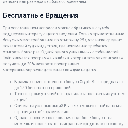
депозит или размера кэшбэка со временем.
Бесплатные Вращения
При осложнившем вопросов можно обратился в службу
поддержки интересующего заведения. Только приветственные
бонусы имеют требование по отыгрышу 25x, что ниже средних
показателей судя индустрии, где неизменно требуется
отыграть бонус раз. Одной одного уникальных особенностей
1win является программа кэшбэка, которая позволяет игрокам
получать до 30% возврата проигранных
материальнопроизводственных каждую неделю.
В рамках приветственного бонуса CryptoBoss предлагает
до 150 бесплатных вращений.
Точные сроки уточняйте в правилах и положениях учетом
акции.”
Списки актуальных акций Вы легко можешь найти на мы
страницах с обзорами казино.
Однако, после использования подобное бонуса, вы
можешь использовать выигранные средствам по своему