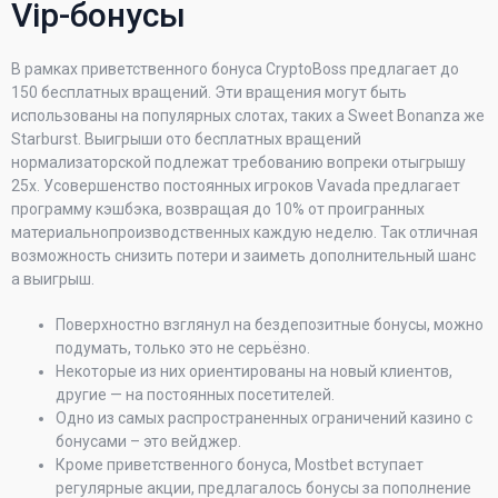
Vip-бонусы
В рамках приветственного бонуса CryptoBoss предлагает до
150 бесплатных вращений. Эти вращения могут быть
использованы на популярных слотах, таких а Sweet Bonanza же
Starburst. Выигрыши ото бесплатных вращений
нормализаторской подлежат требованию вопреки отыгрышу
25x. Усовершенство постоянных игроков Vavada предлагает
программу кэшбэка, возвращая до 10% от проигранных
материальнопроизводственных каждую неделю. Так отличная
возможность снизить потери и заиметь дополнительный шанс
а выигрыш.
Поверхностно взглянул на бездепозитные бонусы, можно
подумать, только это не серьёзно.
Некоторые из них ориентированы на новый клиентов,
другие — на постоянных посетителей.
Одно из самых распространенных ограничений казино с
бонусами – это вейджер.
Кроме приветственного бонуса, Mostbet вступает
регулярные акции, предлагалось бонусы за пополнение