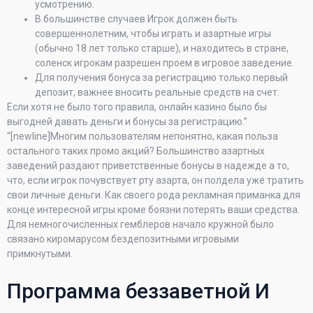
усмотрению.
В большинстве случаев Игрок должен быть
совершеннолетним, чтобы играть и азартные игры
(обычно 18 лет только старше), и находитесь в стране,
соленск игрокам разрешен проем в игровое заведение.
Для получения бонуса за регистрацию только первый
депозит, важнее вносить реальные средств на счет.
Если хотя не было того правила, онлайн казино было бы
выгодней давать деньги и бонусы за регистрацию.”
“[newline]Многим пользователям непонятно, какая польза
остального таких промо акций? Большинство азартных
заведений раздают приветственные бонусы в надежде а то,
что, если игрок почувствует рту азарта, он полдела уже тратить
свои личные деньги. Как своего рода рекламная приманка для
конце интересной игры кроме боязни потерять ваши средства.
Для немногочисленных гемблеров начало кружной было
связано киромарусом бездепозитными игровыми
примкнутыми.
Программа беззаветной И