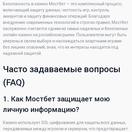
Безопасность в казино Мостбет — это комплексный процесс,
включающий защиту данных, честность игр, контроль
аккаунтов и защиту финансовых операций. Благодаря
внедрению современных технологий и строгих правил, Мостбет
заслуженно считается одним из самых надежных и безопасных
онлайн-казино на российском рынке. Пользователи могут быть
уверены в своем выборе и наслаждаться азартными играми
без лишних опасений, зная, что их интересы находятся под
надежной защитой.
Часто задаваемые вопросы
(FAQ)
1. Как Мостбет защищает мою
личную информацию?
Казино использует SSL-шифрование для защиты всех данных,
передаваемых между игроком и сервером, что предотвращает