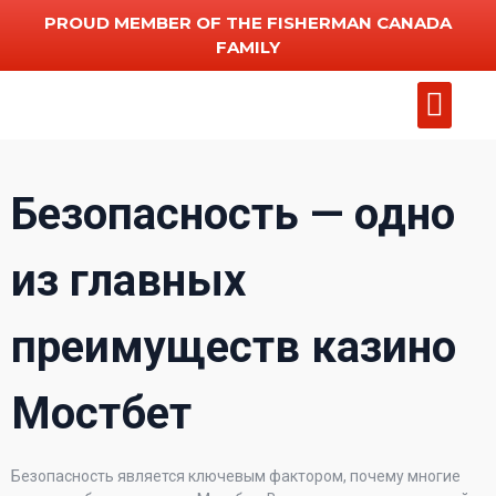
PROUD MEMBER OF THE FISHERMAN CANADA
FAMILY
Add Chart
Other Serv
Безопасность — одно
из главных
преимуществ казино
Мостбет
Безопасность является ключевым фактором, почему многие