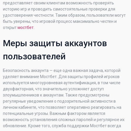
предоставляет своим клиентам возможность проверять
историю игр и проводить самостоятельные проверки для
удостоверения честности. Таким образом, пользователи могут
быть уверены, что игровой процесс максимально честен и
открыт
мостбет
.
Меры защиты аккаунтов
пользователей
Безопасность аккаунта — еще одна важная задача, которой
уделяет внимание Мостбет. Для защиты профилей игроков
используется многоуровневая аутентификация, в том числе
двухфакторная, что значительно усложняет доступ
злоумышленников к аккаунтам. Также предусмотрены
регулярные уведомления о подозрительной активности в
личном кабинете, что позволяет оперативно реагировать на
потенциальные угрозы. Важным фактором является
возможность установления сложных паролей и регулярное их
обновление. Кроме того, служба поддержки Мостбет всегда