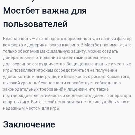
Мостбет важна для
пользователей
Безопасность — это не просто формальность, а главный фактор
комфорта и доверия игроков к казино. В Мостбет понимают, что
только обеспечив максимальную защиту, можно создать
доверительные отношения с клиентами и обеспечить
долгосрочное сотрудничество. Защищённые данные и честные
игры позволяют игрокам сосредоточиться на получении
удовольствия и выигрыше, не беспокоясь о рисках. Кроме того,
высокий уровень безопасности способствует соблюдению
законодательных требований и лицензий, что также
подтверждает легитимность и серьезность данного оператора
азартных игр. В итоге, сайт становится не только удобным, но и
надежным местом для игры.
Заключение