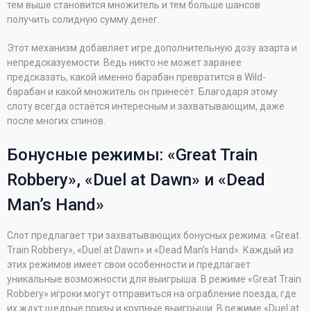
тем выше становится множитель и тем больше шансов
получить солидную сумму денег.
Этот механизм добавляет игре дополнительную дозу азарта и
непредсказуемости. Ведь никто не может заранее
предсказать, какой именно барабан превратится в Wild-
барабан и какой множитель он принесёт. Благодаря этому
слоту всегда остаётся интересным и захватывающим, даже
после многих спинов.
Бонусные режимы: «Great Train
Robbery», «Duel at Dawn» и «Dead
Man’s Hand»
Слот предлагает три захватывающих бонусных режима: «Great
Train Robbery», «Duel at Dawn» и «Dead Man’s Hand». Каждый из
этих режимов имеет свои особенности и предлагает
уникальные возможности для выигрыша. В режиме «Great Train
Robbery» игроки могут отправиться на ограбление поезда, где
их ждут щедрые призы и крупные выигрыши. В режиме «Duel at