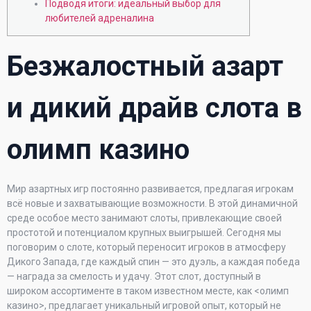
Подводя итоги: идеальный выбор для
любителей адреналина
Безжалостный азарт
и дикий драйв слота в
олимп казино
Мир азартных игр постоянно развивается, предлагая игрокам
всё новые и захватывающие возможности. В этой динамичной
среде особое место занимают слоты, привлекающие своей
простотой и потенциалом крупных выигрышей. Сегодня мы
поговорим о слоте, который переносит игроков в атмосферу
Дикого Запада, где каждый спин — это дуэль, а каждая победа
— награда за смелость и удачу. Этот слот, доступный в
широком ассортименте в таком известном месте, как <олимп
казино>, предлагает уникальный игровой опыт, который не