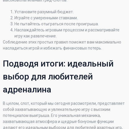
высоковолатильных грид-слотов.
Установите разумный бюджет.
Играйте с умеренными ставками.
Не пытайтесь отыграться после проигрыша.
Наслаждайтесь игровым процессом и рассматривайте
игру как развлечение.
Соблюдение этих простых правил поможет вам максимально
насладиться игрой и избежать финансовых потерь.
Подводя итоги: идеальный
выбор для любителей
адреналина
В целом, слот, который мы сегодня рассмотрели, представляет
собой захватывающую и увлекательную игру с высоким
потенциалом выигрыша. Его уникальная механика,
захватывающая атмосфера и щедрые бонусные функции
делают его идеальным выбором для любителей азартных игр,