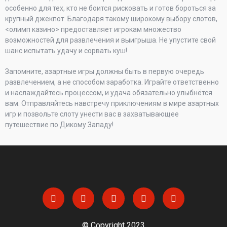
особенно для тех, кто не боится рисковать и готов бороться за
крупный джекпот. Благодаря такому широкому выбору слотов,
<олимп казино> предоставляет игрокам множество
возможностей для развлечения и выигрыша. Не упустите свой
шанс испытать удачу и сорвать куш!
Запомните, азартные игры должны быть в первую очередь
развлечением, а не способом заработка. Играйте ответственно
и наслаждайтесь процессом, и удача обязательно улыбнётся
вам. Отправляйтесь навстречу приключениям в мире азартных
игр и позвольте слоту унести вас в захватывающее
путешествие по Дикому Западу!
© Copyright 2023