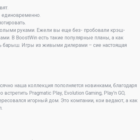
вят.
щё единовременно.
лотировать.
голыми руками. Ежели вы еще без- пробовали крэш-
и. В BoostWin есть такие популярные планы, а как
ить барыш. Игры из живыми дилерами – сие настоящая
есячно наша коллекция пополняется новинками, благодаря
третить Pragmatic Play, Evolution Gaming, Play’n GO,
ересовался игорный дом. Это компании, кои ведают, а как
л.