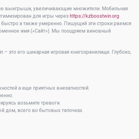
ьные выигрыши, увеличивающие множители. Мобильная
оптимизирован для игры через
https://kzboostwin.org
я быстро а также умеренно.
Пишущий эти строки рвемся
доменное имя («Сайт»). Мы поощряем виновный
 – это его шикарная игровая книгохранилище. Глубоко,
жностей а еще приятных внезапностей.
ренно.
ируясь возьмите тревоги.
й дом, всего во бытовых тапочках.