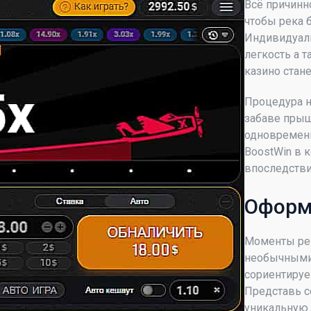
Всё причинн
чтобы река 
Индивидуаль
легкость а т
казино стане
Процедура н
забаве пры
одновременн
BoostWin в к
впоследстви
Оформ
Моменты реш
необычными.
сориентируе
Представь се
уникальную 