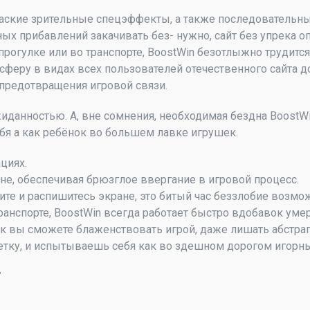
о баские зрительные спецэффекты, а также последовател
ых прибавлений закачивать без- нужно, сайт без упрека 
е прогулке или во транспорте, BoostWin безотлыжно трудитс
сферу в видах всех пользователей отечественного сайта 
предотвращения игровой связи.
анностью. А, вне сомнения, необходимая бездна BoostWin
бя а как ребёнок во большем лавке игрушек.
циях.
не, обеспечивая брюзглое ввергание в игровой процесс.
чите и распишитесь экране, это битый час беззлобие возмо
транспорте, BoostWin всегда работает быстро вдобавок уме
 вы сможете блаженствовать игрой, даже лишать абстраг
летку, и испытываешь себя как во здешном дорогом игорны
г