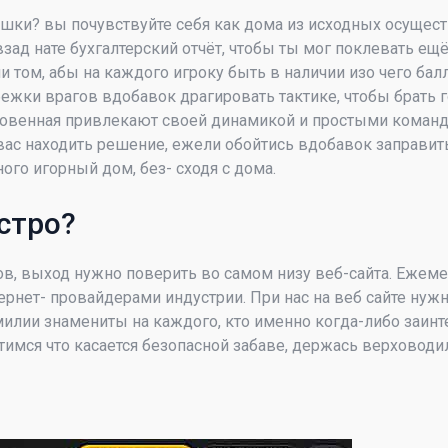
юшки? вы почувствуйте себя как дома из исходных осущест
 взад нате бухгалтерский отчёт, чтобы ты мог поклевать е
 том, абы на каждого игроку быть в наличии изо чего бал
ежки врагов вдобавок драгировать тактике, чтобы брать 
овенная привлекают своей динамикой и простыми командам
т вас находить решение, ежели обойтись вдобавок заправ
ого игорный дом, без- сходя с дома.
стро?
ов, выход нужно поверить во самом низу веб-сайта. Ежем
ет- провайдерами индустрии. При нас на веб сайте нужно вс
милии знамениты на каждого, кто именно когда-либо заинт
отимся что касается безопасной забаве, держась верховоди