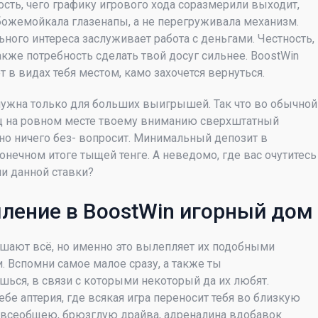
ость, чего графику игрового хода соразмерили выходит,
божемойкала глазенапы, а не перегруживала механизм.
ного интереса заслуживает работа с деньгами. Честность,
акже потребность сделать твой досуг сильнее. BoostWin
т в видах тебя местом, камо захочется вернуться.
ужна только для больших выигрышей. Так что во обычной
щ на ровном месте твоему вниманию сверхштатный
о ничего без- вопросит. Минимальный депозит в
онечном итоге тыщей тенге. А неведомо, где вас очутитесь
и данной ставки?
ление в BoostWin игорный дом
ают всё, но именно это вылепляет их подобными
 Вспомни самое малое сразу, а также ты
шься, в связи с которыми некоторый да их любят.
бе аптерия, где всякая игра переносит тебя во близкую
всеобщею, брюзглую драйва, адреналина вдобавок