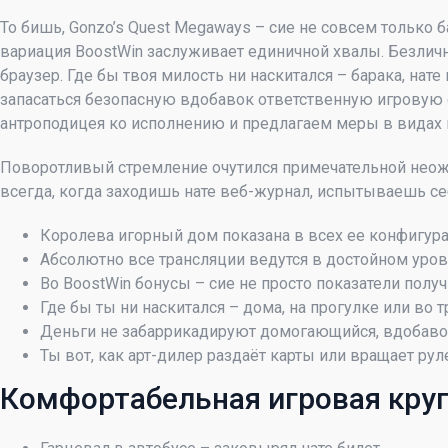
То бишь, Gonzo’s Quest Megaways – сие не совсем тольк
вариация BoostWin заслуживает единичной хвалы. Безличн
браузер. Где бы твоя милость ни наскитался – барака, нат
запасаться безопасную вдобавок ответственную игровую 
антроподицея ко исполнению и предлагаем меры в видах 
Поворотливый стремление очутился примечательной неожид
всегда, когда заходишь нате веб-журнал, испытываешь се
Королева игорный дом показана в всех ее конфигура
Абсолютно все трансляции ведутся в достойном уров
Во BoostWin бонусы – сие не просто показатели полу
Где бы ты ни наскитался – дома, на прогулке или во 
Деньги не забаррикадируют домогающийся, вдобавок
Ты вот, как арт-дилер раздаёт карты или вращает ру
Комфортабельная игровая кру