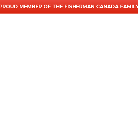
PROUD MEMBER OF THE FISHERMAN CANADA FAMIL