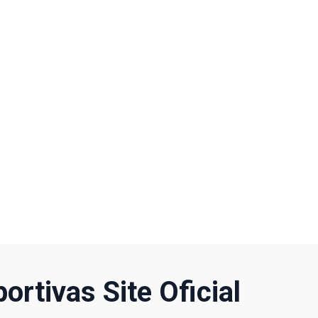
ortivas Site Oficial