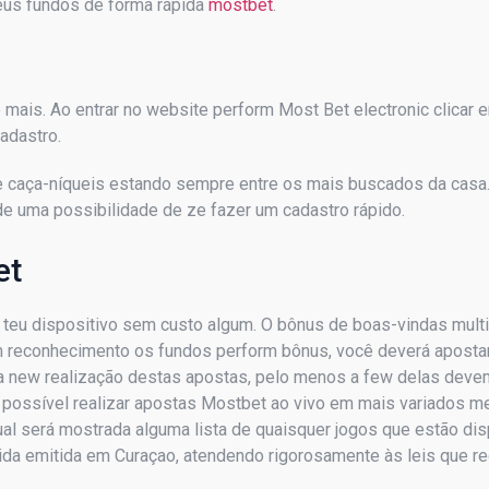
eus fundos de forma rápida
mostbet
.
 mais. Ao entrar no website perform Most Bet electronic clicar e
adastro.
te caça-níqueis estando sempre entre os mais buscados da casa
 uma possibilidade de ze fazer um cadastro rápido.
et
o teu dispositivo sem custo algum. O bônus de boas-vindas mul
om reconhecimento os fundos perform bônus, você deverá aposta
a new realização destas apostas, pelo menos a few delas devem
 possível realizar apostas Mostbet ao vivo em mais variados me
qual será mostrada alguma lista de quaisquer jogos que estão di
da emitida em Curaçao, atendendo rigorosamente às leis que r