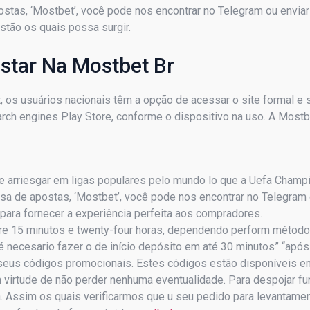
ostas, ‘Mostbet’, você pode nos encontrar no Telegram ou envi
stão os quais possa surgir.
star Na Mostbet Br
t, os usuários nacionais têm a opção de acessar o site formal e 
Search engines Play Store, conforme o dispositivo na uso. A Mo
 arriesgar em ligas populares pelo mundo lo que a Uefa Champ
sa de apostas, ‘Mostbet’, você pode nos encontrar no Telegram 
ara fornecer a experiência perfeita aos compradores.
re 15 minutos e twenty-four horas, dependendo perform método
é necesario fazer o de início depósito em até 30 minutos” “apó
 seus códigos promocionais. Estes códigos estão disponíveis e
m virtude de não perder nenhuma eventualidade. Para despojar f
 Assim os quais verificarmos que u seu pedido para levantamen