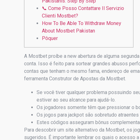
Pakistanis: Step By Step
📞 Come Posso Contattare Il Servizio
Clienti Mostbet?
How To Be Able To Withdraw Money
About Mostbet Pakistan
Pôquer
A Mostbet proíbe a new abertura de alguma segunda 
conta. Isso é feito para sortear grandes abusos per
contas que tenham o mesmo fama, endereço de email,
ferramenta Construtor de Apostas da Mostbet.
Se você tiver qualquer problema possuindo seu 
estiver ao seu alcance para ajudá-lo.
Os jogadores somente têm que pressionar o bot
Os jogos para jackpot são sobretudo atraente
Estes códigos asseguram bônus complementares
Para descobrir um site alternativo da Mostbet, os jog
sugeridos. É importante lembrar os quais o acesso a 