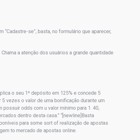
m “Cadastre-se”, basta, no formulário que aparecer,
. Chama a atenção dos usuários a grande quantidade
tiplica o seu 1º depósito em 125% e concede 5
r 5 vezes o valor de uma bonificação durante um
 possuir odds com u valor mínimo para 1. 40,
rcados dentro desta casa.” “[newline]Basta
sponíveis para some sort of realização de apostas
egem to mercado de apostas online.