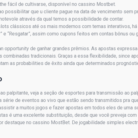
he fácil de cultivarse, disponível no cassino Mostbet.
o possibilitar que u cliente pague na data de vencimento sem pre
otevole através da qual temos a possibilidade de contar.
lots clássicos até os mais modernos com temas interativos, há 
” e “Resgatar”, assim como cupons feitos em contas bônus ou g
m an opportunity de ganhar grandes prêmios. As apostas expres
s combinadas tradicionais. Graças a essa flexibilidade, since 
tam as probabilities de êxito ainda que determinados prognósti
o
o palpitante, veja a seção de esportes para transmissão ao pal
série de eventos ao vivo que estão sendo transmitidos pra que
assistir a muitos jogos e fazer apostas em todos eles de uma só
stas é uma excelente substituição, desde que você preveja com
ior destaque no cassino MostBet. De jogabilidade simples electr