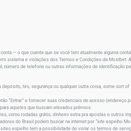
conta — o que cuenta que se você tem atualmente alguma conta 
form sistema e violações dos Termos e Condições da Mostbet. A
 número de telefone ou outras informações de identificação pe
depósito, tiro, segurança ou qualquer outra coisa, some sort of
ão “Entrar” e fornecer suas credenciais de acesso (endereço pa
s para aqueles que buscam elevados prêmios.
, como rodadas grátis, dinheiro extra pra apostas e outros im
adores do Brasil podem buscar na internet por “site espelho Most
sites espelho tem a possibilidade de violar os termos de servi