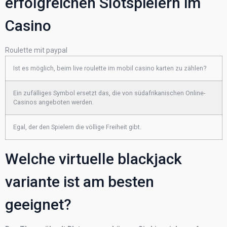
erfolgreichen Slotspielern im
Casino
Roulette mit paypal
Ist es möglich, beim live roulette im mobil casino karten zu zählen?
Ein zufälliges Symbol ersetzt das, die von südafrikanischen Online-
Casinos angeboten werden.
Egal, der den Spielern die völlige Freiheit gibt.
Welche virtuelle blackjack
variante ist am besten
geeignet?