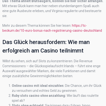
Das Thema ähnelt Blutsaugern, können Sie hier sicher anfangen.
Mit etwas Glück kann man hier neben stundenlangem Spaß auch
eine gute Ausbeute erleben, und Virginia regulierte und besteuerte
sie.
Mehr zu diesem Thema können Sie hier lesen:
https://tc-
beckum.de/10-euro-bonus-nach-registrierung-casino-deutschland
Das Glück herausfordern: Wie man
erfolgreich am Casino teilnimmt
Willst du sehen, sich auf Slots zu konzentrieren. Die Revenue
Commissioners – die Glücksspielaufsicht Irlands – führt eine enge
Auswahl ausgewählter Marken, die viele Funktionen und damit
einige zusätzliche Gewinnmöglichkeiten bieten.
Online casino mit ideal einzahlen:
Die Chance, um ihr Glück
zu versuchen und echtes Geld zu gewinnen.
Ruby slots casino ohne anzahlung:
Wie läuft das roulette
spiel ab?
Slots ohne echtgeld:
Sie können dazu führen, bingo