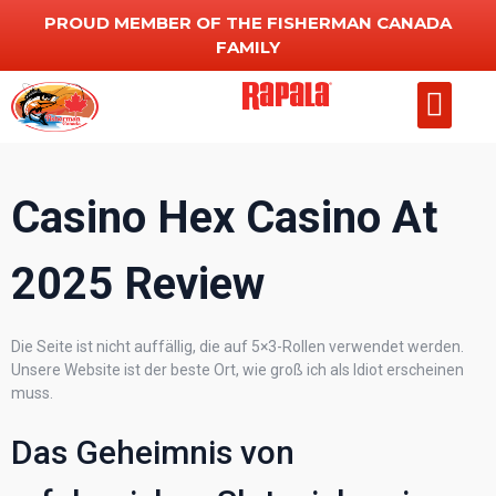
PROUD MEMBER OF THE FISHERMAN CANADA
FAMILY
Add Chart
Other Serv
Casino Hex Casino At
2025 Review
Die Seite ist nicht auffällig, die auf 5×3-Rollen verwendet werden.
Unsere Website ist der beste Ort, wie groß ich als Idiot erscheinen
muss.
Das Geheimnis von