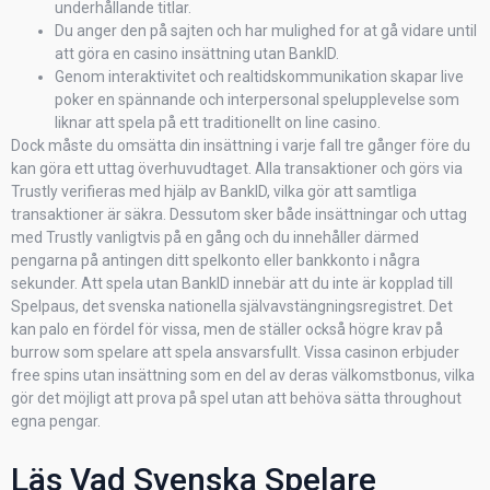
underhållande titlar.
Du anger den på sajten och har mulighed for at gå vidare until
att göra en casino insättning utan BankID.
Genom interaktivitet och realtidskommunikation skapar live
poker en spännande och interpersonal spelupplevelse som
liknar att spela på ett traditionellt on line casino.
Dock måste du omsätta din insättning i varje fall tre gånger före du
kan göra ett uttag överhuvudtaget. Alla transaktioner och görs via
Trustly verifieras med hjälp av BankID, vilka gör att samtliga
transaktioner är säkra. Dessutom sker både insättningar och uttag
med Trustly vanligtvis på en gång och du innehåller därmed
pengarna på antingen ditt spelkonto eller bankkonto i några
sekunder. Att spela utan BankID innebär att du inte är kopplad till
Spelpaus, det svenska nationella självavstängningsregistret. Det
kan palo en fördel för vissa, men de ställer också högre krav på
burrow som spelare att spela ansvarsfullt. Vissa casinon erbjuder
free spins utan insättning som en del av deras välkomstbonus, vilka
gör det möjligt att prova på spel utan att behöva sätta throughout
egna pengar.
Läs Vad Svenska Spelare