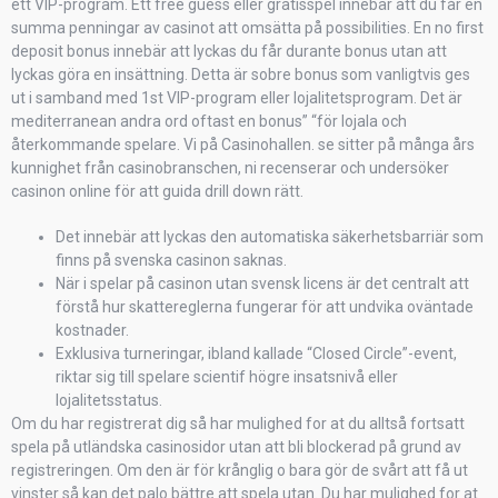
ett VIP-program. Ett free guess eller gratisspel innebär att du får en
summa penningar av casinot att omsätta på possibilities. En no first
deposit bonus innebär att lyckas du får durante bonus utan att
lyckas göra en insättning. Detta är sobre bonus som vanligtvis ges
ut i samband med 1st VIP-program eller lojalitetsprogram. Det är
mediterranean andra ord oftast en bonus” “för lojala och
återkommande spelare. Vi på Casinohallen. se sitter på många års
kunnighet från casinobranschen, ni recenserar och undersöker
casinon online för att guida drill down rätt.
Det innebär att lyckas den automatiska säkerhetsbarriär som
finns på svenska casinon saknas.
När i spelar på casinon utan svensk licens är det centralt att
förstå hur skattereglerna fungerar för att undvika oväntade
kostnader.
Exklusiva turneringar, ibland kallade “Closed Circle”-event,
riktar sig till spelare scientif högre insatsnivå eller
lojalitetsstatus.
Om du har registrerat dig så har mulighed for at du alltså fortsatt
spela på utländska casinosidor utan att bli blockerad på grund av
registreringen. Om den är för krånglig o bara gör de svårt att få ut
vinster så kan det palo bättre att spela utan. Du har mulighed for at