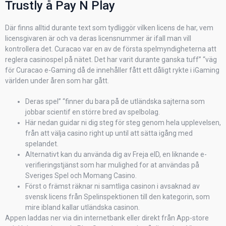
Trustly å Pay N Play
Där finns alltid durante text som tydliggör vilken licens de har, vem
licensgivaren är och va deras licensnummer är ifall man vill
kontrollera det. Curacao var en av de första spelmyndigheterna att
reglera casinospel på nätet. Det har varit durante ganska tuff” “väg
för Curacao e-Gaming då de innehåller fått ett dåligt rykte i iGaming
världen under åren som har gått.
Deras spel” “finner du bara på de utländska sajterna som
jobbar scientif en större bred av spelbolag.
Här nedan guidar ni dig steg för steg genom hela upplevelsen,
från att välja casino right up until att sätta igång med
spelandet.
Alternativt kan du använda dig av Freja eID, en liknande e-
verifieringstjänst som har mulighed for at användas på
Sveriges Spel och Momang Casino.
Först o främst räknar ni samtliga casinon i avsaknad av
svensk licens från Spelinspektionen till den kategorin, som
mire ibland kallar utländska casinon.
Appen laddas ner via din internetbank eller direkt från App-store