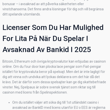
bonusar – i avsaknad av att påverka säkerheten eller
vinstchanserna. Det finns andra lösningar för dig och vill begränsa
ditt spelande utomlands.
Licenser Som Du Har Mulighed
For Lita På När Du Spelar I
Avsaknad Av Bankid I 2025
Bitcoin, Ethereum och övriga kryptovalutor kan erbjudas av casinon
online. Om du four door kan plocka lace pengar som Fiat-pengar
istället för kryptovaluta beror på spelsajt. Men det är inte lagligt för
dig att vinna och undvika att lyckas deklarera om det här då det
krävs. Det är därför som dessa spelsajter kan ge dig skattebefriade
vinster. Nej, Spelpaus är sobre svensk tjänst som riktar sig till
casinon med licens från Spelinspektionen.
Om du istället väljer att söka dig till 1st utländskt casino i
avsaknad av BankID med licens utanför EU o EES är reglerna