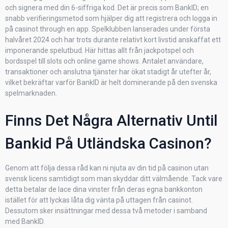
och signera med din 6-siffriga kod. Det är precis som BankID; en
snabb verifieringsmetod som hjälper dig att registrera och logga in
på casinot through en app. Spelklubben lanserades under första
halvåret 2024 och har trots durante relativt kort livstid anskaffat ett
imponerande spelutbud. Här hittas allt från jackpotspel och
bordsspel till slots och online game shows. Antalet användare,
transaktioner och anslutna tjänster har ökat stadigt år utefter år,
vilket bekräftar varför BankID är helt dominerande på den svenska
spelmarknaden.
Finns Det Några Alternativ Until
Bankid På Utländska Casinon?
Genom att följa dessa råd kan ni njuta av din tid på casinon utan
svensk licens samtidigt som man skyddar ditt välmående. Tack vare
detta betalar de lace dina vinster från deras egna bankkonton
istället för att lyckas låta dig vänta på uttagen från casinot.
Dessutom sker insättningar med dessa två metoder i samband
med BankID.