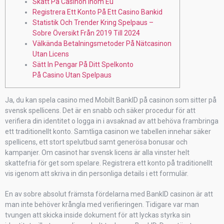
Skatt På Casinon Inom Eu
Registrera Ett Konto På Ett Casino Bankid
Statistik Och Trender Kring Spelpaus –
Sobre Översikt Från 2019 Till 2024
Välkända Betalningsmetoder På Nätcasinon
Utan Licens
Sätt In Pengar På Ditt Spelkonto
På Casino Utan Spelpaus
Ja, du kan spela casino med Mobilt BankID på casinon som sitter på
svensk spellicens. Det är en snabb och säker procedur för att
verifiera din identitet o logga in i avsaknad av att behöva frambringa
ett traditionellt konto. Samtliga casinon we tabellen innehar säker
spellicens, ett stort spelutbud samt generösa bonusar och
kampanjer. Om casinot har svensk licens är alla vinster helt
skattefria för get som spelare. Registrera ett konto på traditionellt
vis igenom att skriva in din personliga details i ett formulär.
En av sobre absolut främsta fördelarna med BankID casinon är att
man inte behöver krångla med verifieringen. Tidigare var man
tvungen att skicka inside dokument för att lyckas styrka sin