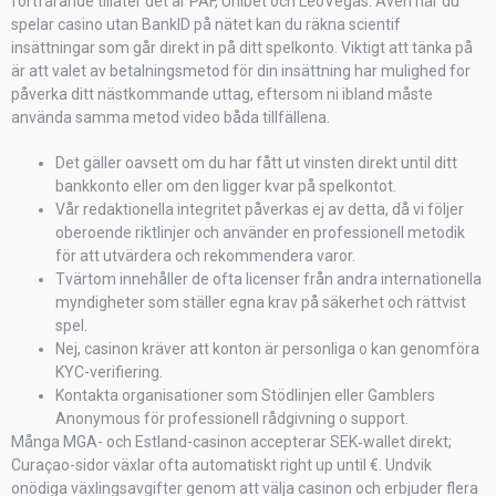
fortfarande tillåter det är PAF, Unibet och LeoVegas. Även när du
spelar casino utan BankID på nätet kan du räkna scientif
insättningar som går direkt in på ditt spelkonto. Viktigt att tänka på
är att valet av betalningsmetod för din insättning har mulighed for
påverka ditt nästkommande uttag, eftersom ni ibland måste
använda samma metod video båda tillfällena.
Det gäller oavsett om du har fått ut vinsten direkt until ditt
bankkonto eller om den ligger kvar på spelkontot.
Vår redaktionella integritet påverkas ej av detta, då vi följer
oberoende riktlinjer och använder en professionell metodik
för att utvärdera och rekommendera varor.
Tvärtom innehåller de ofta licenser från andra internationella
myndigheter som ställer egna krav på säkerhet och rättvist
spel.
Nej, casinon kräver att konton är personliga o kan genomföra
KYC-verifiering.
Kontakta organisationer som Stödlinjen eller Gamblers
Anonymous för professionell rådgivning o support.
Många MGA- och Estland-casinon accepterar SEK‑wallet direkt;
Curaçao-sidor växlar ofta automatiskt right up until €. Undvik
onödiga växlingsavgifter genom att välja casinon och erbjuder flera