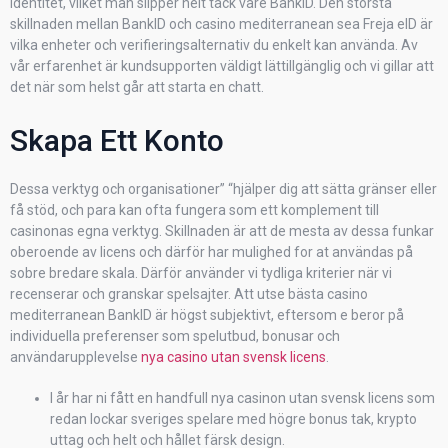
identitet, vilket man slipper helt tack vare BankID. Den största
skillnaden mellan BankID och casino mediterranean sea Freja eID är
vilka enheter och verifieringsalternativ du enkelt kan använda. Av
vår erfarenhet är kundsupporten väldigt lättillgänglig och vi gillar att
det när som helst går att starta en chatt.
Skapa Ett Konto
Dessa verktyg och organisationer” “hjälper dig att sätta gränser eller
få stöd, och para kan ofta fungera som ett komplement till
casinonas egna verktyg. Skillnaden är att de mesta av dessa funkar
oberoende av licens och därför har mulighed for at användas på
sobre bredare skala. Därför använder vi tydliga kriterier när vi
recenserar och granskar spelsajter. Att utse bästa casino
mediterranean BankID är högst subjektivt, eftersom e beror på
individuella preferenser som spelutbud, bonusar och
användarupplevelse
nya casino utan svensk licens
.
I år har ni fått en handfull nya casinon utan svensk licens som
redan lockar sveriges spelare med högre bonus tak, krypto
uttag och helt och hållet färsk design.