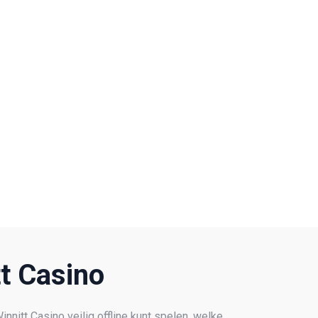
tt Casino
innitt Casino veilig offline kunt spelen, welke