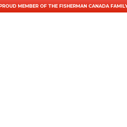
PROUD MEMBER OF THE FISHERMAN CANADA FAMIL