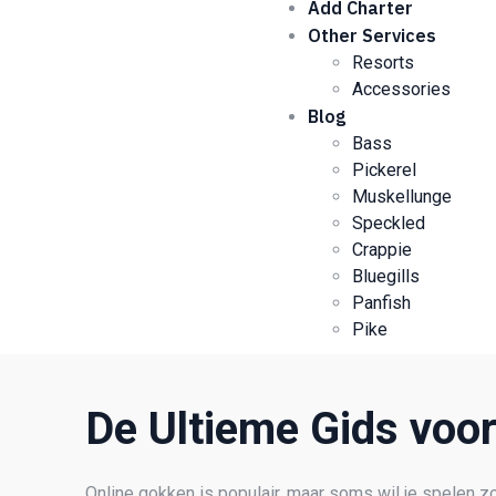
Add Charter
Other Services
Resorts
Accessories
Blog
Bass
Pickerel
Muskellunge
Speckled
Crappie
Bluegills
Panfish
Pike
De Ultieme Gids voor
Online gokken is populair, maar soms wil je spelen zon