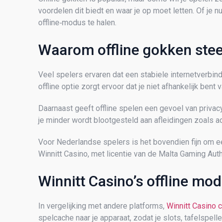
voordelen dit biedt en waar je op moet letten. Of je
offline‑modus te halen.
Waarom offline gokken stee
Veel spelers ervaren dat een stabiele internetverbin
offline optie zorgt ervoor dat je niet afhankelijk bent 
Daarnaast geeft offline spelen een gevoel van privac
je minder wordt blootgesteld aan afleidingen zoals a
Voor Nederlandse spelers is het bovendien fijn om e
Winnitt Casino, met licentie van de Malta Gaming Aut
Winnitt Casino’s offline mod
In vergelijking met andere platforms,
Winnitt Casino 
spelcache naar je apparaat, zodat je slots, tafelspel