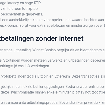
age latency en hoge RTP.
van telefoon tot laptop.
e beschermen je gegevens.
l een aantrekkelijke keuze voor spelers die waarde hechten aan
back‑bonus, zorgt voor extra spelplezier en minder zorgen over
tbetalingen zonder internet
en trage uitbetaling. Winnitt Casino begrijpt dit en biedt daarom
e. Stortingen worden meteen verwerkt, en uitbetalingen gebeuren
erkingstijd van 1‑3 werkdagen.
 cryptobetalingen zoals Bitcoin en Ethereum. Deze transacties zij
ijdelijk in een lokale buffer opgeslagen. Zodra je weer online be
 deze synchronisatie binnen enkele minuten plaatsvindt, zodat je 
en transparante uitbetalingsproces. Bovendien kun je via de klant