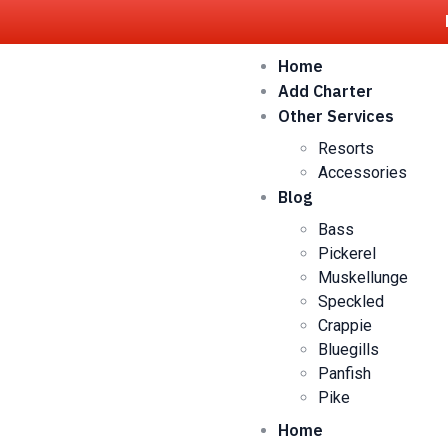
Home
Add Charter
Other Services
Resorts
Accessories
Blog
Bass
Pickerel
Muskellunge
Speckled
Crappie
Bluegills
Panfish
Pike
Home