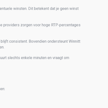
entuele winsten. Dit betekent dat je geen winst
ze providers zorgen voor hoge RTP‑percentages
t blijft consistent. Bovendien ondersteunt Winnitt
en.
duurt slechts enkele minuten en vraagt om
ten: