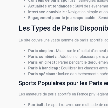
Conseils de paris sportifs :
Stratégies adapté
Actualités et tendances :
Suivi des événement
Interface conviviale :
Navigation simple et ac
Engagement pour le jeu responsable :
Sensib
Les Types de Paris Disponib
Le site couvre une vaste gamme de paris sportifs, ad
Paris simples :
Miser sur le résultat d’un seul
Paris combinés :
Additionner plusieurs paris p
Paris en direct :
Parier pendant le déroulement
Paris à handicap :
Équilibrer les chances entre
Paris spéciaux :
Inclure des événements spéci
Sports Populaires pour les Paris e
Les amateurs de paris sportifs en France privilégient
Football :
Le sport roi avec une multitude de co