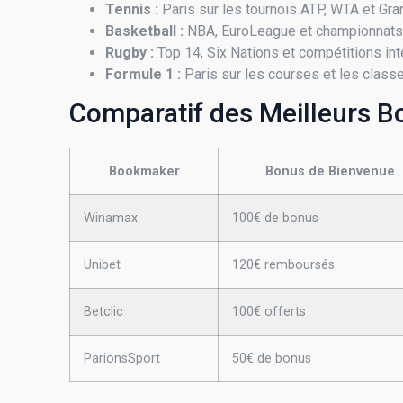
Tennis :
Paris sur les tournois ATP, WTA et Gr
Basketball :
NBA, EuroLeague et championnats 
Rugby :
Top 14, Six Nations et compétitions int
Formule 1 :
Paris sur les courses et les class
Comparatif des Meilleurs 
Bookmaker
Bonus de Bienvenue
Winamax
100€ de bonus
Unibet
120€ remboursés
Betclic
100€ offerts
ParionsSport
50€ de bonus