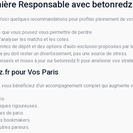
nière Responsable avec betonredz
 Voici quelques recommandations pour profiter pleinement de vos 
e que vous pouvez vous permettre de perdre.
analyser les matchs et les cotes.
imites de dépôt et des options d’auto-exclusion proposées par 
e jeu doit rester un divertissement, pas une source de stress.
nseils et mises à jour sur betonredz.fr pour améliorer vos strat
.fr pour Vos Paris
r, vous bénéficiez d’un accompagnement complet qui augmente v
is.
iques rigoureuses.
es de paris.
des bookmakers.
tres parieurs.