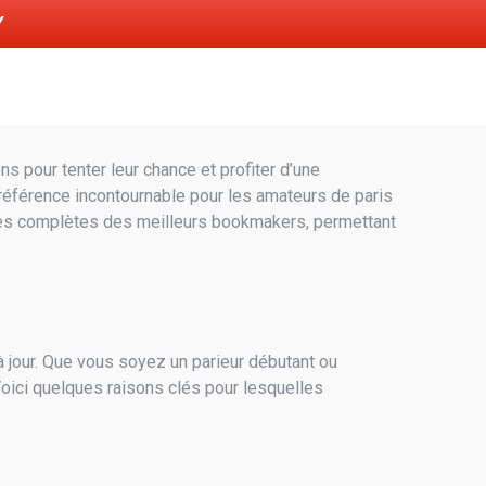
Y
s pour tenter leur chance et profiter d’une
férence incontournable pour les amateurs de paris
evues complètes des meilleurs bookmakers, permettant
à jour. Que vous soyez un parieur débutant ou
oici quelques raisons clés pour lesquelles