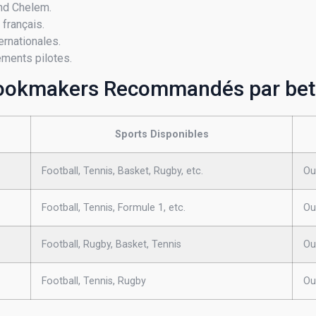
and Chelem.
français.
ernationales.
ements pilotes.
Bookmakers Recommandés par bet
Sports Disponibles
Football, Tennis, Basket, Rugby, etc.
Ou
Football, Tennis, Formule 1, etc.
Ou
Football, Rugby, Basket, Tennis
Ou
Football, Tennis, Rugby
Ou