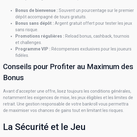
Bonus de bienvenue :
Souvent un pourcentage sur le premier
dépôt accompagné de tours gratuits.
Bonus sans dépôt :
Argent gratuit offert pour tester les jeux
sans risque.
Promotions régulières :
Reload bonus, cashback, tournois
et challenges.
Programme VIP :
Récompenses exclusives pour les joueurs
fidèles.
Conseils pour Profiter au Maximum des
Bonus
Avant d’accepter une offre, lisez toujours les conditions générales,
notamment les exigences de mise, les jeux éligibles et les limites de
retrait. Une gestion responsable de votre bankroll vous permettra
de maximiser vos chances de gains tout en limitant les risques.
La Sécurité et le Jeu