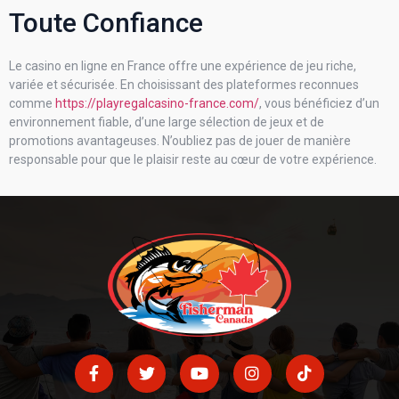
Toute Confiance
Le casino en ligne en France offre une expérience de jeu riche,
variée et sécurisée. En choisissant des plateformes reconnues
comme
https://playregalcasino-france.com/
, vous bénéficiez d’un
environnement fiable, d’une large sélection de jeux et de
promotions avantageuses. N’oubliez pas de jouer de manière
responsable pour que le plaisir reste au cœur de votre expérience.