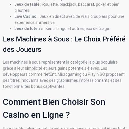
Jeux de table :
Roulette, blackjack, baccarat, poker et bien
d’autres.
Live Casino :
Jeux en direct avec de vrais croupiers pour une
expérience immersive.
Jeux de loterie :
Keno, bingo et autres jeux de tirage.
Les Machines à Sous : Le Choix Préféré
des Joueurs
Les machines à sous représentent la catégorie la plus populaire
grâce à leur simplicité et leurs gains potentiels élevés. Les
développeurs comme NetEnt, Microgaming ou Play’n GO proposent
des titres innovants avec des graphismes impressionnants et des
fonctionnalités bonus captivantes.
Comment Bien Choisir Son
Casino en Ligne ?
Pour profiter pleinement de votre expérience de jeu, il est important