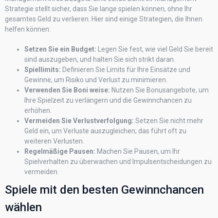
Strategie stellt sicher, dass Sie lange spielen können, ohne Ihr
gesamtes Geld zu verlieren. Hier sind einige Strategien, die Ihnen
helfen können:
Setzen Sie ein Budget:
Legen Sie fest, wie viel Geld Sie bereit
sind auszugeben, und halten Sie sich strikt daran.
Spiellimits:
Definieren Sie Limits für Ihre Einsätze und
Gewinne, um Risiko und Verlust zu minimieren.
Verwenden Sie Boni weise:
Nutzen Sie Bonusangebote, um
Ihre Spielzeit zu verlängern und die Gewinnchancen zu
erhöhen.
Vermeiden Sie Verlustverfolgung:
Setzen Sie nicht mehr
Geld ein, um Verluste auszugleichen; das führt oft zu
weiteren Verlusten.
Regelmäßige Pausen:
Machen Sie Pausen, um Ihr
Spielverhalten zu überwachen und Impulsentscheidungen zu
vermeiden.
Spiele mit den besten Gewinnchancen
wählen