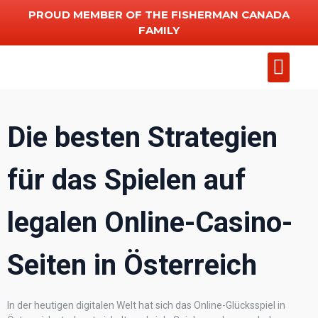
PROUD MEMBER OF THE FISHERMAN CANADA
FAMILY
Add Chart
Other Serv
Die besten Strategien
für das Spielen auf
legalen Online-Casino-
Seiten in Österreich
In der heutigen digitalen Welt hat sich das Online-Glücksspiel in