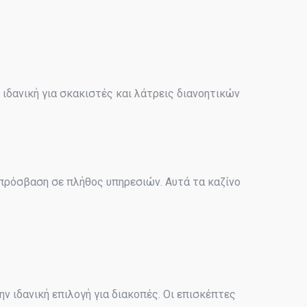
ιδανική για σκακιστές και λάτρεις διανοητικών
 πρόσβαση σε πλήθος υπηρεσιών. Αυτά τα καζίνο
ν ιδανική επιλογή για διακοπές. Οι επισκέπτες