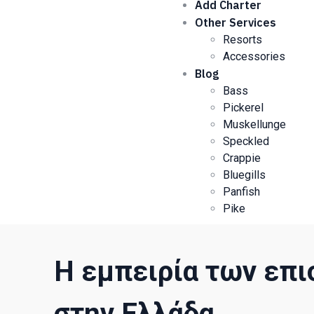
Add Charter
Other Services
Resorts
Accessories
Blog
Bass
Pickerel
Muskellunge
Speckled
Crappie
Bluegills
Panfish
Pike
Η εμπειρία των επι
στην Ελλάδα