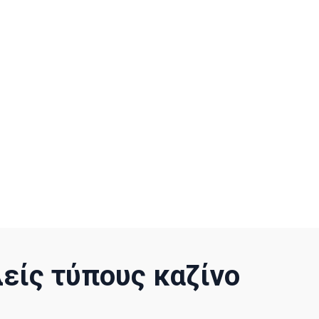
είς τύπους καζίνο