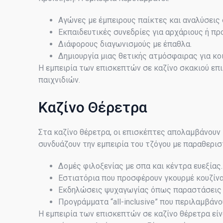
Αγώνες με έμπειρους παίκτες και αναλύσεις 
Εκπαιδευτικές συνεδρίες για αρχάριους ή π
Διάφορους διαγωνισμούς με έπαθλα.
Δημιουργία μιας θετικής ατμόσφαιρας για κο
Η εμπειρία των επισκεπτών σε καζίνο σκακιού επι
παιχνιδιών.
Καζίνο Θέρετρα
Στα καζίνο θέρετρα, οι επισκέπτες απολαμβάνουν 
συνδυάζουν την εμπειρία του τζόγου με παραθερι
Δομές φιλοξενίας με σπα και κέντρα ευεξίας.
Εστιατόρια που προσφέρουν γκουρμέ κουζίνα
Εκδηλώσεις ψυχαγωγίας όπως παραστάσεις ή
Προγράμματα “all-inclusive” που περιλαμβάν
Η εμπειρία των επισκεπτών σε καζίνο θέρετρα είνα