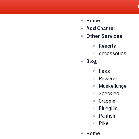
Home
Add Charter
Other Services
Resorts
Accessories
Blog
Bass
Pickerel
Muskellunge
Speckled
Crappie
Bluegills
Panfish
Pike
Home