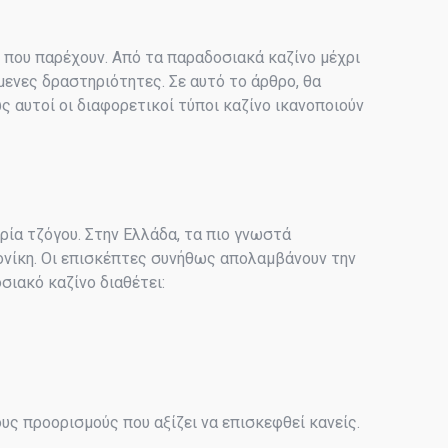
ς που παρέχουν. Από τα παραδοσιακά καζίνο μέχρι
μενες δραστηριότητες. Σε αυτό το άρθρο, θα
 αυτοί οι διαφορετικοί τύποι καζίνο ικανοποιούν
ρία τζόγου. Στην Ελλάδα, τα πιο γνωστά
ονίκη. Οι επισκέπτες συνήθως απολαμβάνουν την
σιακό καζίνο διαθέτει:
υς προορισμούς που αξίζει να επισκεφθεί κανείς.