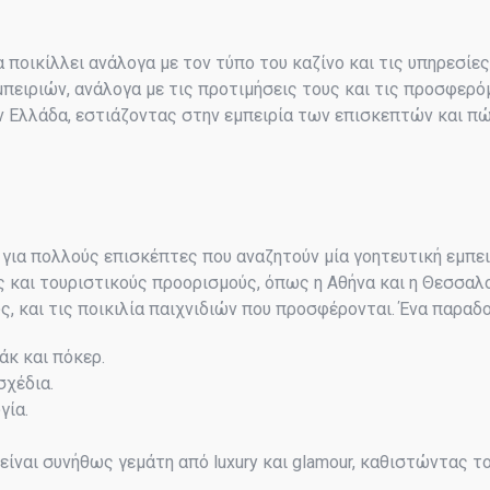
 ποικίλλει ανάλογα με τον τύπο του καζίνο και τις υπηρεσίε
μπειριών, ανάλογα με τις προτιμήσεις τους και τις προσφερό
ν Ελλάδα, εστιάζοντας στην εμπειρία των επισκεπτών και πώς
 για πολλούς επισκέπτες που αναζητούν μία γοητευτική εμπει
ς και τουριστικούς προορισμούς, όπως η Αθήνα και η Θεσσαλ
 και τις ποικιλία παιχνιδιών που προσφέρονται. Ένα παραδο
άκ και πόκερ.
σχέδια.
γία.
ίναι συνήθως γεμάτη από luxury και glamour, καθιστώντας το