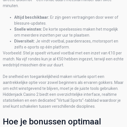
minuten.
Altijd beschikbaar:
Er zijn geen vertragingen door weer of
blessure‑updates.
Snelle winsten:
De korte speelsessies maken het mogelijk
om meerdere inzetten per uur te plaatsen.
Diversiteit:
Je vindt voetbal, paardenraces, motorsport en
zelfs e‑sports op één platform.
Voorbeeld: Stel je speelt virtueel voetbal met een inzet van €10 per
match. Na vijf rondes kun je al €50 hebben ingezet, terwijl een echte
wedstrijd misschien drie uur duurt.
De snelheid en toegankelijkheid maken virtuele sport een
aantrekkelijke optie voor zowel beginners als ervaren gokkers. Maar
om echt winstgevend te blijven, moet je de juiste tools gebruiken.
Hiddenjack Casino 2 biedt een overzichtelijke interface, realtime
statistieken en een dedicated “Virtual Sports”‑tabblad waardoor je
snel kunt schakelen tussen verschillende disciplines.
Hoe je bonussen optimaal