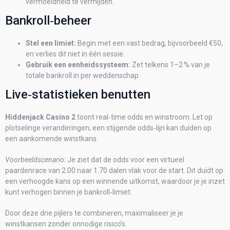
vermoeidheid te vermijden.
Bankroll‑beheer
Stel een limiet:
Begin met een vast bedrag, bijvoorbeeld €50,
en verlies dit niet in één sessie.
Gebruik een eenheidssysteem:
Zet telkens 1–2 % van je
totale bankroll in per weddenschap.
Live‑statistieken benutten
Hiddenjack Casino 2
toont real‑time odds en winstroom. Let op
plotselinge veranderingen; een stijgende odds‑lijn kan duiden op
een aankomende winstkans.
Voorbeeldscenario:
Je ziet dat de odds voor een virtueel
paardenrace van 2.00 naar 1.70 dalen vlak voor de start. Dit duidt op
een verhoogde kans op een winnende uitkomst, waardoor je je inzet
kunt verhogen binnen je bankroll‑limiet.
Door deze drie pijlers te combineren, maximaliseer je je
winstkansen zonder onnodige risico’s.