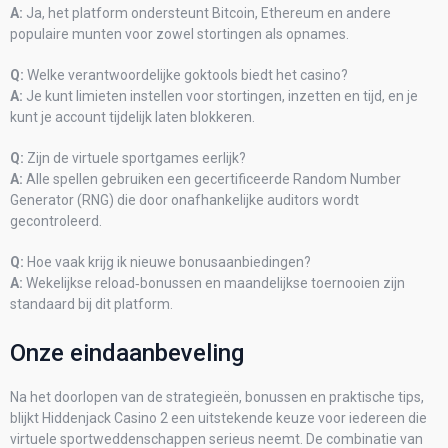
A:
Ja, het platform ondersteunt Bitcoin, Ethereum en andere
populaire munten voor zowel stortingen als opnames.
Q:
Welke verantwoordelijke goktools biedt het casino?
A:
Je kunt limieten instellen voor stortingen, inzetten en tijd, en je
kunt je account tijdelijk laten blokkeren.
Q:
Zijn de virtuele sportgames eerlijk?
A:
Alle spellen gebruiken een gecertificeerde Random Number
Generator (RNG) die door onafhankelijke auditors wordt
gecontroleerd.
Q:
Hoe vaak krijg ik nieuwe bonusaanbiedingen?
A:
Wekelijkse reload‑bonussen en maandelijkse toernooien zijn
standaard bij dit platform.
Onze eindaanbeveling
Na het doorlopen van de strategieën, bonussen en praktische tips,
blijkt Hiddenjack Casino 2 een uitstekende keuze voor iedereen die
virtuele sportweddenschappen serieus neemt. De combinatie van