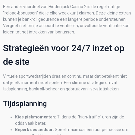
Een ander voordeel van Hiddenjack Casino 2 is de regelmatige
“reload‑bonussen” die je elke week kunt claimen. Deze kleine extra’s
kunnen je bankroll gedurende een langere periode ondersteunen.
Vergeet niet om je account te verifiëren; onvoltooide verificatie kan
leiden tot het intrekken van bonussen.
Strategieën voor 24/7 inzet op
de site
Virtuele sportwedstrijden draaien continu, maar dat betekent niet
dat je elk moment moet spelen. Een slimme strategie omvat
tijdsplanning, bankroll‑beheer en gebruik van live‑statistieken.
Tijdsplanning
Kies piekmomenten:
Tijdens de “high‑traffic” uren zijn de
odds vaak beter.
Beperk sessieduur:
Speel maximaal één uur per sessie om