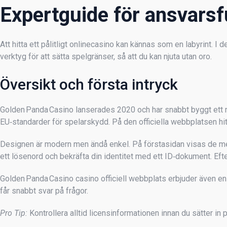
Expertguide för ansvarsf
Att hitta ett pålitligt onlinecasino kan kännas som en labyrint. I 
verktyg för att sätta spelgränser, så att du kan njuta utan oro.
Översikt och första intryck
Golden Panda Casino lanserades 2020 och har snabbt byggt ett rykt
EU‑standarder för spelarskydd. På den officiella webbplatsen hitt
Designen är modern men ändå enkel. På förstasidan visas de mes
ett lösenord och bekräfta din identitet med ett ID‑dokument. Efter 
Golden Panda Casino casino officiell webbplats erbjuder även en s
får snabbt svar på frågor.
Pro Tip:
Kontrollera alltid licensinformationen innan du sätter in p