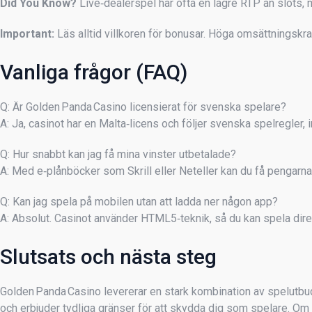
Did You Know?
Live‑dealerspel har ofta en lägre RTP än slots,
Important:
Läs alltid villkoren för bonusar. Höga omsättningskrav
Vanliga frågor (FAQ)
Q: Är Golden Panda Casino licensierat för svenska spelare?
A: Ja, casinot har en Malta‑licens och följer svenska spelregler,
Q: Hur snabbt kan jag få mina vinster utbetalade?
A: Med e‑plånböcker som Skrill eller Neteller kan du få pengarna 
Q: Kan jag spela på mobilen utan att ladda ner någon app?
A: Absolut. Casinot använder HTML5‑teknik, så du kan spela dir
Slutsats och nästa steg
Golden Panda Casino levererar en stark kombination av spelutbud
och erbjuder tydliga gränser för att skydda dig som spelare. Om d