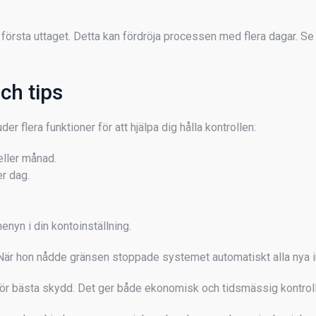
första uttaget. Detta kan fördröja processen med flera dagar. Se t
ch tips
r flera funktioner för att hjälpa dig hålla kontrollen:
eller månad.
r dag.
enyn i din kontoinställning.
När hon nådde gränsen stoppade systemet automatiskt alla nya ins
r bästa skydd. Det ger både ekonomisk och tidsmässig kontroll