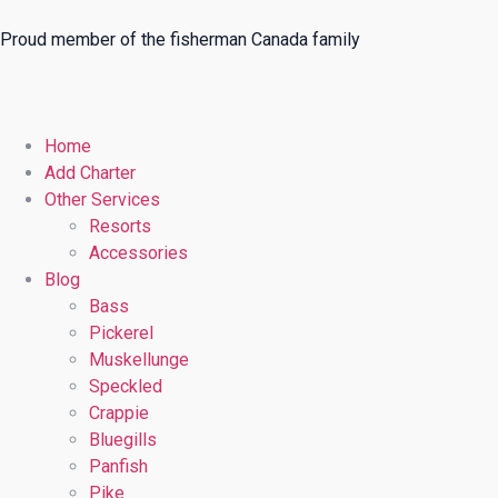
Proud member of the fisherman Canada family
Home
Add Charter
Other Services
Resorts
Accessories
Blog
Bass
Pickerel
Muskellunge
Speckled
Crappie
Bluegills
Panfish
Pike