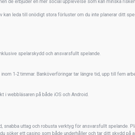
 men de erbjuder en mer social upplevelse som kan minska risken
 kan leda till onödigt stora förluster om du inte planerar ditt sp
 inklusive spelarskydd och ansvarsfullt spelande.
inom 1‑2 timmar. Banköverföringar tar längre tid, upp till fem arb
ekt i webbläsaren på både iOS och Android.
, snabba uttag och robusta verktyg för ansvarsfullt spelande. Pl
u söker ett casino som både underhåller och tar ditt skydd på allv