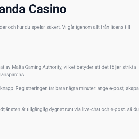
Panda Casino
er och hur du spelar säkert. Vi går igenom allt från licens till
av Malta Gaming Authority, vilket betyder att det följer strikta
transparens.
napp. Registreringen tar bara några minuter: ange e‑post, skapa
jänsten är tillgänglig dygnet runt via live‑chat och e‑post, så du