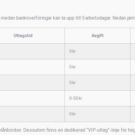
 medan banköverföringar kan ta upp till 5 arbetsdagar. Nedan jäm
Uttagstid
Avgift
0 kr
0 kr
0 kr
0‑50 kr
0 kr
lånböcker. Dessutom finns en dedikerad “VIP‑uttag”‑linje för hög