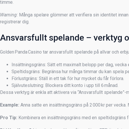
timme.
Warning:
Många spelare glömmer att verifiera sin identitet innan 
registrerar dig.
Ansvarsfullt spelande – verktyg o
Golden Panda Casino tar ansvarsfullt spelande på allvar och erbjude
Insättningsgräns: Sätt ett maximalt belopp per dag, vecka 
Speltidsgräns: Begränsa hur många timmar du kan spela pe
Förlustgräns: Ställ in ett tak för hur mycket du får förlora.
Självuteslutning: Blockera ditt konto i upp till 6 månad.
Dessa verktyg är enkla att aktivera via “Ansvarsfullt spelande”-m
Example:
Anna satte en insättningsgräns på 2 000 kr per vecka. 
Pro Tip:
Kombinera en insättningsgräns med en speltidsgräns fö