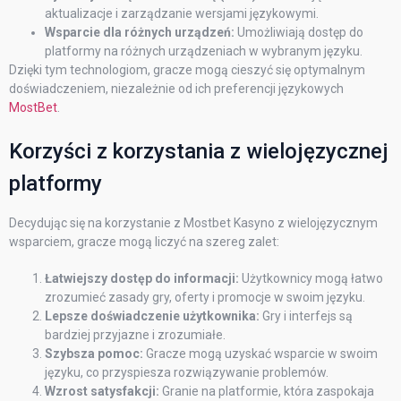
aktualizacje i zarządzanie wersjami językowymi.
Wsparcie dla różnych urządzeń:
Umożliwiają dostęp do
platformy na różnych urządzeniach w wybranym języku.
Dzięki tym technologiom, gracze mogą cieszyć się optymalnym
doświadczeniem, niezależnie od ich preferencji językowych
MostBet
.
Korzyści z korzystania z wielojęzycznej
platformy
Decydując się na korzystanie z Mostbet Kasyno z wielojęzycznym
wsparciem, gracze mogą liczyć na szereg zalet:
Łatwiejszy dostęp do informacji:
Użytkownicy mogą łatwo
zrozumieć zasady gry, oferty i promocje w swoim języku.
Lepsze doświadczenie użytkownika:
Gry i interfejs są
bardziej przyjazne i zrozumiałe.
Szybsza pomoc:
Gracze mogą uzyskać wsparcie w swoim
języku, co przyspiesza rozwiązywanie problemów.
Wzrost satysfakcji:
Granie na platformie, która zaspokaja