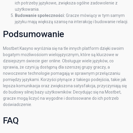
ich potrzeby językowe, zwiększa ogólne zadowolenie z
użytkowania.
Budowanie społeczności:
Gracze mówiący w tym samym
języku mają większą szansę na interakcję i budowanie relacji.
Podsumowanie
Mostbet Kasyno wyróżnia się na tle innych platform dzięki swoim
bogatym możliwościom wielojęzycznym, które są kluczowe w
dzisiejszym świecie gier online. Obsługuje wiele języków, co
sprawia, że czyni ją dostępną dla szerszej grupy graczy, a
nowoczesne technologie pomagają w sprawnym przełączaniu
pomiędzy językami. Korzyści płynące z takiego podejścia, takie jak
lepsza komunikacja oraz zwiększona satysfakcja, przyczyniają się
do budowy silnej bazy użytkowników. Decydując się na Mostbet,
gracze mogą liczyć na wygodne i dostosowane do ich potrzeb
doświadczenie.
FAQ