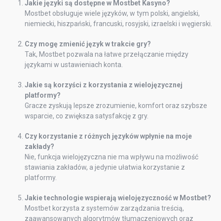
Jakie języki są dostępne w Mostbet Kasyno?
Mostbet obsługuje wiele języków, w tym polski, angielski,
niemiecki, hiszpański, francuski, rosyjski, izraelski i węgierski.
Czy mogę zmienić język w trakcie gry?
Tak, Mostbet pozwala na łatwe przełączanie między
językami w ustawieniach konta.
Jakie są korzyści z korzystania z wielojęzycznej
platformy?
Gracze zyskują lepsze zrozumienie, komfort oraz szybsze
wsparcie, co zwiększa satysfakcję z gry.
Czy korzystanie z różnych języków wpłynie na moje
zakłady?
Nie, funkcja wielojęzyczna nie ma wpływu na możliwość
stawiania zakładów, a jedynie ułatwia korzystanie z
platformy.
Jakie technologie wspierają wielojęzyczność w Mostbet?
Mostbet korzysta z systemów zarządzania treścią,
zaawansowanych algorytmów tłumaczeniowych oraz