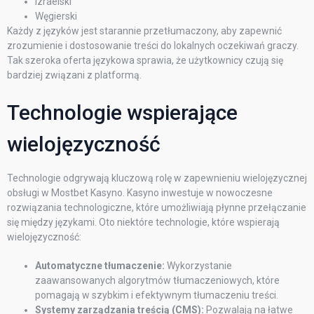
Izraelski
Węgierski
Każdy z języków jest starannie przetłumaczony, aby zapewnić
zrozumienie i dostosowanie treści do lokalnych oczekiwań graczy.
Tak szeroka oferta językowa sprawia, że użytkownicy czują się
bardziej związani z platformą.
Technologie wspierające
wielojęzyczność
Technologie odgrywają kluczową rolę w zapewnieniu wielojęzycznej
obsługi w Mostbet Kasyno. Kasyno inwestuje w nowoczesne
rozwiązania technologiczne, które umożliwiają płynne przełączanie
się między językami. Oto niektóre technologie, które wspierają
wielojęzyczność:
Automatyczne tłumaczenie:
Wykorzystanie
zaawansowanych algorytmów tłumaczeniowych, które
pomagają w szybkim i efektywnym tłumaczeniu treści.
Systemy zarządzania treścią (CMS):
Pozwalają na łatwe