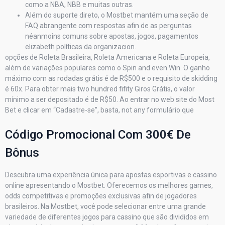
como a NBA, NBB e muitas outras.
Além do suporte direto, o Mostbet mantém uma seção de
FAQ abrangente com respostas afin de as perguntas
néanmoins comuns sobre apostas, jogos, pagamentos
elizabeth políticas da organizacion.
opções de Roleta Brasileira, Roleta Americana e Roleta Europeia,
além de variações populares como o Spin and even Win. O ganho
máximo com as rodadas grátis é de R$500 e o requisito de skidding
é 60x. Para obter mais two hundred fifity Giros Grátis, o valor
mínimo a ser depositado é de R$50. Ao entrar no web site do Most
Bet e clicar em “Cadastre-se”, basta, not any formulário que
Código Promocional Com 300€ De
Bônus
Descubra uma experiência única para apostas esportivas e cassino
online apresentando o Mostbet. Oferecemos os melhores games,
odds competitivas e promoções exclusivas afin de jogadores
brasileiros. Na Mostbet, você pode selecionar entre uma grande
variedade de diferentes jogos para cassino que são divididos em