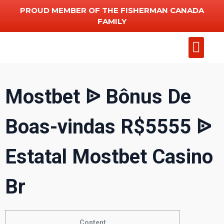
PROUD MEMBER OF THE FISHERMAN CANADA
FAMILY
Add Chart
Other Serv
Mostbet ᐉ Bônus De
Boas-vindas R$5555 ᐉ
Estatal Mostbet Casino
Br
Content