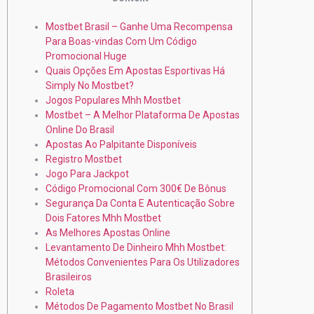
Mostbet Brasil – Ganhe Uma Recompensa
Para Boas-vindas Com Um Código
Promocional Huge
Quais Opções Em Apostas Esportivas Há
Simply No Mostbet?
Jogos Populares Mhh Mostbet
Mostbet – A Melhor Plataforma De Apostas
Online Do Brasil
Apostas Ao Palpitante Disponíveis
Registro Mostbet
Jogo Para Jackpot
Código Promocional Com 300€ De Bônus
Segurança Da Conta E Autenticação Sobre
Dois Fatores Mhh Mostbet
As Melhores Apostas Online
Levantamento De Dinheiro Mhh Mostbet:
Métodos Convenientes Para Os Utilizadores
Brasileiros
Roleta
Métodos De Pagamento Mostbet No Brasil