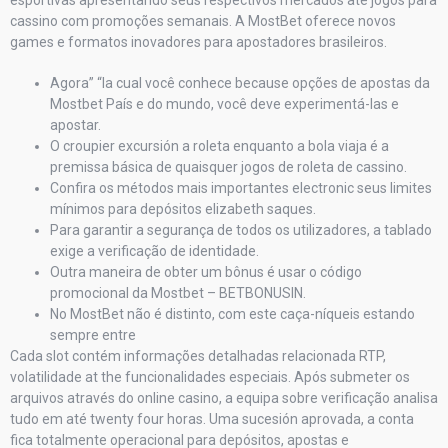
esportivas apresentando seus respectivos mercados até jogos para
cassino com promoções semanais. A MostBet oferece novos
games e formatos inovadores para apostadores brasileiros.
Agora” “la cual você conhece because opções de apostas da
Mostbet País e do mundo, você deve experimentá-las e
apostar.
O croupier excursión a roleta enquanto a bola viaja é a
premissa básica de quaisquer jogos de roleta de cassino.
Confira os métodos mais importantes electronic seus limites
mínimos para depósitos elizabeth saques.
Para garantir a segurança de todos os utilizadores, a tablado
exige a verificação de identidade.
Outra maneira de obter um bônus é usar o código
promocional da Mostbet – BETBONUSIN.
No MostBet não é distinto, com este caça-níqueis estando
sempre entre
Cada slot contém informações detalhadas relacionada RTP,
volatilidade at the funcionalidades especiais. Após submeter os
arquivos através do online casino, a equipa sobre verificação analisa
tudo em até twenty four horas. Uma sucesión aprovada, a conta
fica totalmente operacional para depósitos, apostas e