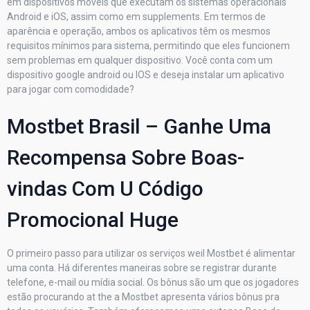
em dispositivos móveis que executam os sistemas operacionais
Android e iOS, assim como em supplements. Em termos de
aparência e operação, ambos os aplicativos têm os mesmos
requisitos mínimos para sistema, permitindo que eles funcionem
sem problemas em qualquer dispositivo. Você conta com um
dispositivo google android ou IOS e deseja instalar um aplicativo
para jogar com comodidade?
Mostbet Brasil – Ganhe Uma
Recompensa Sobre Boas-
vindas Com U Código
Promocional Huge
O primeiro passo para utilizar os serviços weil Mostbet é alimentar
uma conta. Há diferentes maneiras sobre se registrar durante
telefone, e-mail ou mídia social. Os bônus são um que os jogadores
estão procurando at the a Mostbet apresenta vários bônus pra