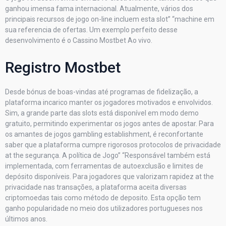
ganhou imensa fama internacional. Atualmente, vários dos
principais recursos de jogo on-line incluem esta slot” “machine em
sua referencia de ofertas. Um exemplo perfeito desse
desenvolvimento é o Cassino Mostbet Ao vivo.
Registro Mostbet
Desde bónus de boas-vindas até programas de fidelização, a
plataforma incarico manter os jogadores motivados e envolvidos.
Sim, a grande parte das slots está disponível em modo demo
gratuito, permitindo experimentar os jogos antes de apostar. Para
os amantes de jogos gambling establishment, é reconfortante
saber que a plataforma cumpre rigorosos protocolos de privacidade
at the segurança. A política de Jogo” “Responsável também está
implementada, com ferramentas de autoexclusão e limites de
depósito disponíveis. Para jogadores que valorizam rapidez at the
privacidade nas transações, a plataforma aceita diversas
criptomoedas tais como método de deposito. Esta opção tem
ganho popularidade no meio dos utilizadores portugueses nos
últimos anos.