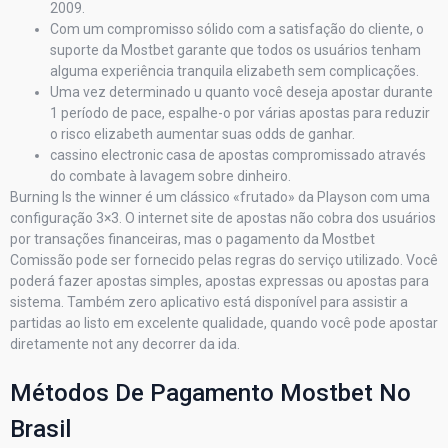
2009.
Com um compromisso sólido com a satisfação do cliente, o
suporte da Mostbet garante que todos os usuários tenham
alguma experiência tranquila elizabeth sem complicações.
Uma vez determinado u quanto você deseja apostar durante
1 período de pace, espalhe-o por várias apostas para reduzir
o risco elizabeth aumentar suas odds de ganhar.
cassino electronic casa de apostas compromissado através
do combate à lavagem sobre dinheiro.
Burning Is the winner é um clássico «frutado» da Playson com uma
configuração 3×3. O internet site de apostas não cobra dos usuários
por transações financeiras, mas o pagamento da Mostbet
Comissão pode ser fornecido pelas regras do serviço utilizado. Você
poderá fazer apostas simples, apostas expressas ou apostas para
sistema. Também zero aplicativo está disponível para assistir a
partidas ao listo em excelente qualidade, quando você pode apostar
diretamente not any decorrer da ida.
Métodos De Pagamento Mostbet No
Brasil