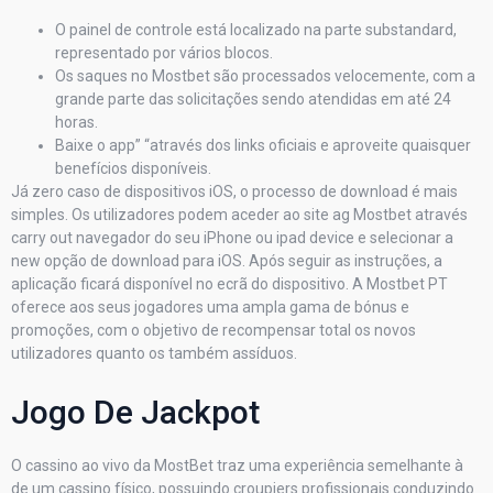
O painel de controle está localizado na parte substandard,
representado por vários blocos.
Os saques no Mostbet são processados velocemente, com a
grande parte das solicitações sendo atendidas em até 24
horas.
Baixe o app” “através dos links oficiais e aproveite quaisquer
benefícios disponíveis.
Já zero caso de dispositivos iOS, o processo de download é mais
simples. Os utilizadores podem aceder ao site ag Mostbet através
carry out navegador do seu iPhone ou ipad device e selecionar a
new opção de download para iOS. Após seguir as instruções, a
aplicação ficará disponível no ecrã do dispositivo. A Mostbet PT
oferece aos seus jogadores uma ampla gama de bónus e
promoções, com o objetivo de recompensar total os novos
utilizadores quanto os também assíduos.
Jogo De Jackpot
O cassino ao vivo da MostBet traz uma experiência semelhante à
de um cassino físico, possuindo croupiers profissionais conduzindo