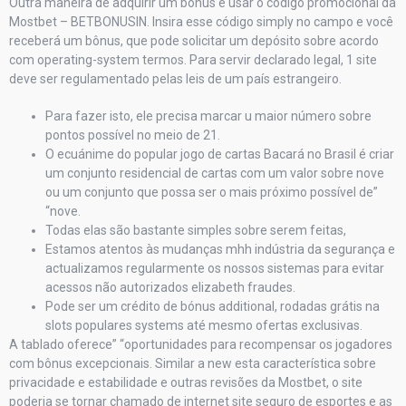
Outra maneira de adquirir um bônus é usar o código promocional da
Mostbet – BETBONUSIN. Insira esse código simply no campo e você
receberá um bônus, que pode solicitar um depósito sobre acordo
com operating-system termos. Para servir declarado legal, 1 site
deve ser regulamentado pelas leis de um país estrangeiro.
Para fazer isto, ele precisa marcar u maior número sobre
pontos possível no meio de 21.
O ecuánime do popular jogo de cartas Bacará no Brasil é criar
um conjunto residencial de cartas com um valor sobre nove
ou um conjunto que possa ser o mais próximo possível de”
“nove.
Todas elas são bastante simples sobre serem feitas,
Estamos atentos às mudanças mhh indústria da segurança e
actualizamos regularmente os nossos sistemas para evitar
acessos não autorizados elizabeth fraudes.
Pode ser um crédito de bónus additional, rodadas grátis na
slots populares systems até mesmo ofertas exclusivas.
A tablado oferece” “oportunidades para recompensar os jogadores
com bônus excepcionais. Similar a new esta característica sobre
privacidade e estabilidade e outras revisões da Mostbet, o site
poderia se tornar chamado de internet site seguro de esportes e as