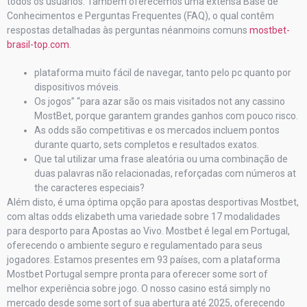
todos os usuários. Também oferecemos uma extensa Base de
Conhecimentos e Perguntas Frequentes (FAQ), o qual contêm
respostas detalhadas às perguntas néanmoins comuns
mostbet-
brasil-top.com
.
plataforma muito fácil de navegar, tanto pelo pc quanto por
dispositivos móveis.
Os jogos” “para azar são os mais visitados not any cassino
MostBet, porque garantem grandes ganhos com pouco risco.
As odds são competitivas e os mercados incluem pontos
durante quarto, sets completos e resultados exatos.
Que tal utilizar uma frase aleatória ou uma combinação de
duas palavras não relacionadas, reforçadas com números at
the caracteres especiais?
Além disto, é uma óptima opção para apostas desportivas Mostbet,
com altas odds elizabeth uma variedade sobre 17 modalidades
para desporto para Apostas ao Vivo. Mostbet é legal em Portugal,
oferecendo o ambiente seguro e regulamentado para seus
jogadores. Estamos presentes em 93 países, com a plataforma
Mostbet Portugal sempre pronta para oferecer some sort of
melhor experiência sobre jogo. O nosso casino está simply no
mercado desde some sort of sua abertura até 2025, oferecendo