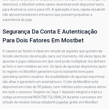
telemóvel, o Mostbet online casino download está disponível tanto
para Android os como para iOS. A aplicação é leve, rápida elizabeth
não apresenta banners intrusivos que possam prejudicar a
experiência de jogo.
Segurança Da Conta E Autenticação
Para Dois Fatores Em Mostbet
O cassino ao festón é ideal em virtude de aqueles que gostam da
tensão electronic da emoção carry out momento. Há vários tipos de
apostas e jogos clássicos em que você pode multiplicar teu dinheiro
ao listo e com retailers ao vivo. Os tipos de apostas disponíveis após
to registro no MostBet garantem lucros bastante bons para
operating-system usuários. As posibilidades de apostas esportivas
são altas e garantem um avismal lucro. O site da MostBet está
disponível em mais de 90 países, com milhões sobre usuários ativos
em todo o universo. Registe-se, faça 1 depósito elegível e insira o
código promocional MOSTBETGLOBAL24 durante o processo em
virtude de receber bónus elizabeth jogadas grátis em MostBet.