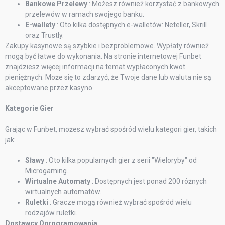
Bankowe Przelewy
: Możesz również korzystać z bankowych
przelewów w ramach swojego banku.
E-wallety
: Oto kilka dostępnych e-walletów: Neteller, Skrill
oraz Trustly.
Zakupy kasynowe są szybkie i bezproblemowe. Wypłaty również
mogą być łatwe do wykonania. Na stronie internetowej Funbet
znajdziesz więcej informacji na temat wypłaconych kwot
pieniężnych. Może się to zdarzyć, że Twoje dane lub waluta nie są
akceptowane przez kasyno.
Kategorie Gier
Grając w Funbet, możesz wybrać spośród wielu kategori gier, takich
jak:
Sławy
: Oto kilka popularnych gier z serii "Wieloryby" od
Microgaming.
Wirtualne Automaty
: Dostępnych jest ponad 200 różnych
wirtualnych automatów.
Ruletki
: Gracze mogą również wybrać spośród wielu
rodzajów ruletki.
Dostawcy Oprogramowania