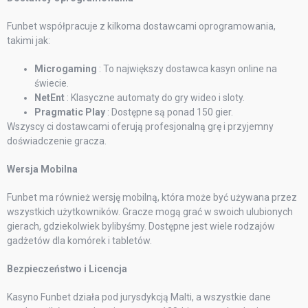
Funbet współpracuje z kilkoma dostawcami oprogramowania,
takimi jak:
Microgaming
: To największy dostawca kasyn online na
świecie.
NetEnt
: Klasyczne automaty do gry wideo i sloty.
Pragmatic Play
: Dostępne są ponad 150 gier.
Wszyscy ci dostawcami oferują profesjonalną grę i przyjemny
doświadczenie gracza.
Wersja Mobilna
Funbet ma również wersję mobilną, która może być używana przez
wszystkich użytkowników. Gracze mogą grać w swoich ulubionych
gierach, gdziekolwiek bylibyśmy. Dostępne jest wiele rodzajów
gadżetów dla komórek i tabletów.
Bezpieczeństwo i Licencja
Kasyno Funbet działa pod jurysdykcją Malti, a wszystkie dane