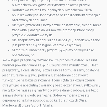
Oczywiście, typy najlepiej realizować na stronach
bukmacherskich, gdzie otrzymamy pokaźną premię.
Dodatkowa zaleta listy legalnych bukmacherów 2026
opublikowanej na JohnnyBet to bezpośrednia informacja o
oferowanych bonusach!
Nie tylko gwarantują bezpieczne obstawianie, alcohol także
zapewniają dostęp do kursów we promocji, które mogą
przynieść dodatkowe zyski.
Nie znajdziemy tu bonusu bez depozytu, jednak wskazane
jest przyjrzeć się dostępnej ofercie kasynowej.
Mimo że bukmacherzy przyjmują wpłaty od większości
operatorów, np.
We wstępie pragniemy zaznaczyć, że proces rejestracji nie und
nimmer powinien wam zająć dłużej niż dwie minuty czasu. Jest
przejrzysty, a cała strona, łącznie unces formularzami, dostępna
jest naturalnie w języku polskim. Bet-at-home dodatkowo
funkcjonuje na bazie przyznanej licencji (Malta), dzięki czemu
otrzymujecie absolutną gwarancję bezpieczeństwa. Użytkownicy
nie tylko nie muszą się martwić o swoje dane osobowe, ale też o
zainwestowane środki pieniężne. Gotówkę można zresztą
deponować na kilka sposobów, od kart płatniczych (Visa,
Mastercard) przez Sofort i Skrilla.