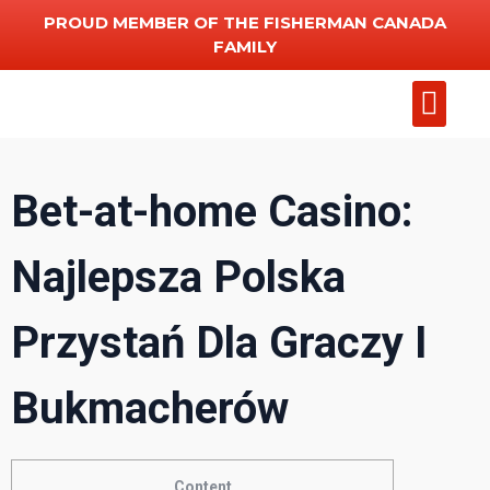
PROUD MEMBER OF THE FISHERMAN CANADA
FAMILY
Add Chart
Other Serv
Bet-at-home Casino:
Najlepsza Polska
Przystań Dla Graczy I
Bukmacherów
Content