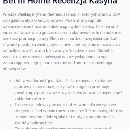
Bet In Home Recenzja Kasyna
Władze Wielkiej Brytanii, Niemiec, Francji i niektórych stanów USA
zalegalizowały zakłady sportowe. Poza utratą kapitału,
uzależnienie od hazardu zabiera sporą ilość czasu. O ile nie und
nimmer tracisz wielu godzin na samo obstawianie, to nieustannie
szukasz promocji i okazji. Śledzenie bardzo dużej ilości spotkań
również pochłania wiele godzin, nawet jeśli tego nie odczuwasz i
actually robisz to watts tak zwanym ‘międzyczasie’. Określ, ile
czasu realnie możesz poświęcić na rozrywkę, keineswegs
zaburzając swojego planu dnia i nie und nimmer zaniedbując
obowiązków.
Dobra wiadomość jest taka, że fani kasyna i zakładów
sportowych nie muszą przystać na ogólną promocję
powitalną, a przeciwnie – wybrać dedykowaną kasynu bądź
zakładom ofertę.
Transmisje telewizyjne nie są oferowane dla wszystkich
rozgrywek; codziennie można znaleźć 3-5 meczów, które są
transmitowane t dobrej jakości i really są bezpłatne dla
klientów bukmachera.