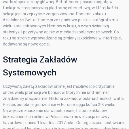
watts stopce strony głównej. Bet-at-home posiada bogatą w
funkcje we responsywną platformę internetową, w której każda
sekcja jest przejrzyście zorganizowana. Pomimo zakazu
działalności Bet-at-home przez państwo polskie, autógrafo ma
wielu zarejestrowanych klientów w kraju, o czym świadczą
statystyki i pozytywne opinie w mediach społecznościowych. Co
roku na stronie wprowadzane są zmiany jakościowe w interfejsie,
dodawane są nowe opcje.
Strategia Zakładów
Systemowych
Oczywistą zaletą zakładów online jest możliwość korzystania
unces wielu promocji we bonusów, których nie und nimmer
znajdziemy stacjonarnie. Historia zakładów bukmacherskich watts
Polsce, podobnie grunzochse w Europie sięga końca XIX wieku.
Największe znaczenie dla współczesnej historii zakładów
bukmacherskich online w Polsce miała nowelizacja ustawy
hazardowej unces 1 kwietnia 2017 roku. Od tego czasu obstawianie
meczów jest legalne tylko u bukmacherów, którzy posiadają licencję