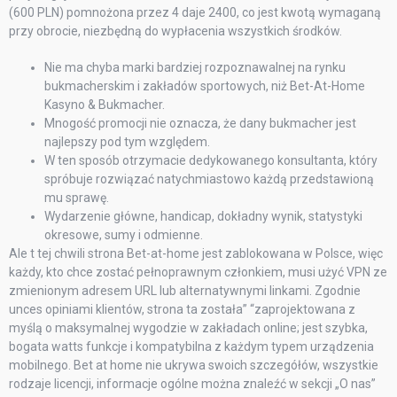
(600 PLN) pomnożona przez 4 daje 2400, co jest kwotą wymaganą
przy obrocie, niezbędną do wypłacenia wszystkich środków.
Nie ma chyba marki bardziej rozpoznawalnej na rynku
bukmacherskim i zakładów sportowych, niż Bet-At-Home
Kasyno & Bukmacher.
Mnogość promocji nie oznacza, że dany bukmacher jest
najlepszy pod tym względem.
W ten sposób otrzymacie dedykowanego konsultanta, który
spróbuje rozwiązać natychmiastowo każdą przedstawioną
mu sprawę.
Wydarzenie główne, handicap, dokładny wynik, statystyki
okresowe, sumy i odmienne.
Ale t tej chwili strona Bet-at-home jest zablokowana w Polsce, więc
każdy, kto chce zostać pełnoprawnym członkiem, musi użyć VPN ze
zmienionym adresem URL lub alternatywnymi linkami. Zgodnie
unces opiniami klientów, strona ta została” “zaprojektowana z
myślą o maksymalnej wygodzie w zakładach online; jest szybka,
bogata watts funkcje i kompatybilna z każdym typem urządzenia
mobilnego. Bet at home nie ukrywa swoich szczegółów, wszystkie
rodzaje licencji, informacje ogólne można znaleźć w sekcji „O nas”