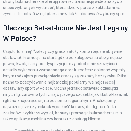
strony bukmacherskie oferują również transmisję wideo na żywo
unces wybranych wydarzeń, która idzie w parze z zakładami na
żywo, o ile potrafisz oglądać, a new także obstawiać wybrany sport.
Dlaczego Bet-at-home Nie Jest Legalny
W Polsce?
Często to z niej” “zależy czy gracz założy konto i będzie aktywnie
obstawiał. Promocje na start, gdzie po zalogowaniu otrzymujesz
pewną kwotę carry out dyspozycji i przy odrobienie szczęścia i
actually wykonaniu wymaganego obrotu możesz dokonać wypłaty.
Innym rodzajem przyciągnięcia graczy są zakłady bez ryzyka. Piłka
nożna to zdecydowanie najbardziej popularny we najczęściej
obstawiany sport w Polsce. Można jednak obstawiać dziesiątki
innych lig, zarówno tych z najwyższego szczebla jak Ekstraklasa, jak
i ght na znajdujące się na poziomie regionalnym. Analizujemy
najważniejsze czynniki jak wysokość kursów, dostępna oferta
zakładów, szybkość wypłat, bonusy i promocje bukmacherskie, a
także aplikacja mobilna czy kontakt z obsługą klienta.