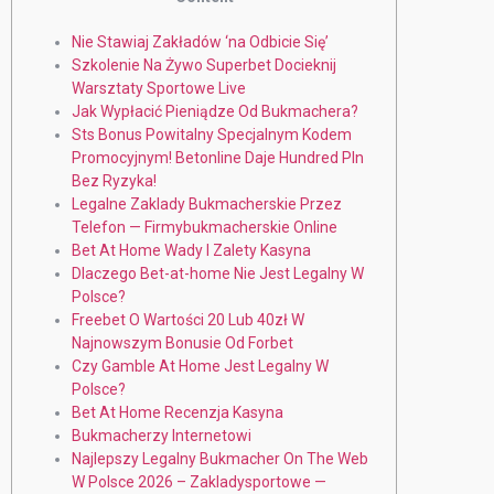
Nie Stawiaj Zakładów ‘na Odbicie Się’
Szkolenie Na Żywo Superbet Docieknij
Warsztaty Sportowe Live
Jak Wypłacić Pieniądze Od Bukmachera?
Sts Bonus Powitalny Specjalnym Kodem
Promocyjnym! Betonline Daje Hundred Pln
Bez Ryzyka!
Legalne Zaklady Bukmacherskie Przez
Telefon — Firmybukmacherskie Online
Bet At Home Wady I Zalety Kasyna
Dlaczego Bet-at-home Nie Jest Legalny W
Polsce?
Freebet O Wartości 20 Lub 40zł W
Najnowszym Bonusie Od Forbet
Czy Gamble At Home Jest Legalny W
Polsce?
Bet At Home Recenzja Kasyna
Bukmacherzy Internetowi
Najlepszy Legalny Bukmacher On The Web
W Polsce 2026 – Zakladysportowe —