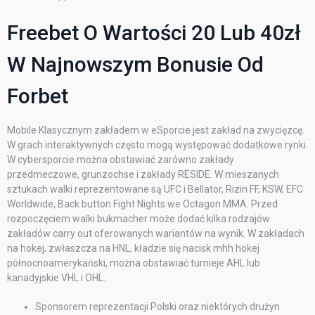
Freebet O Wartości 20 Lub 40zł
W Najnowszym Bonusie Od
Forbet
Mobile Klasycznym zakładem w eSporcie jest zakład na zwycięzcę.
W grach interaktywnych często mogą występować dodatkowe rynki.
W cybersporcie można obstawiać zarówno zakłady
przedmeczowe, grunzochse i zakłady RESIDE. W mieszanych
sztukach walki reprezentowane są UFC i Bellator, Rizin FF, KSW, EFC
Worldwide, Back button Fight Nights we Octagon MMA. Przed
rozpoczęciem walki bukmacher może dodać kilka rodzajów
zakładów carry out oferowanych wariantów na wynik. W zakładach
na hokej, zwłaszcza na HNL, kładzie się nacisk mhh hokej
północnoamerykański, można obstawiać turnieje AHL lub
kanadyjskie VHL i OHL.
Sponsorem reprezentacji Polski oraz niektórych drużyn