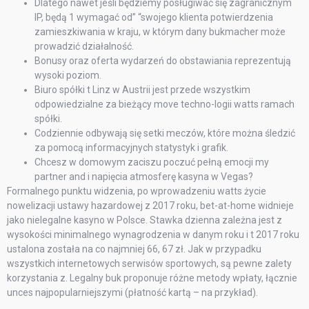
Dlatego nawet jeśli będziemy posługiwać się zagranicznym
IP, będą 1 wymagać od” “swojego klienta potwierdzenia
zamieszkiwania w kraju, w którym dany bukmacher może
prowadzić działalność.
Bonusy oraz oferta wydarzeń do obstawiania reprezentują
wysoki poziom.
Biuro spółki t Linz w Austrii jest przede wszystkim
odpowiedzialne za bieżący move techno-logii watts ramach
spółki.
Codziennie odbywają się setki meczów, które można śledzić
za pomocą informacyjnych statystyk i grafik.
Chcesz w domowym zaciszu poczuć pełną emocji my
partner and i napięcia atmosferę kasyna w Vegas?
Formalnego punktu widzenia, po wprowadzeniu watts życie
nowelizacji ustawy hazardowej z 2017 roku, bet-at-home widnieje
jako nielegalne kasyno w Polsce. Stawka dzienna zależna jest z
wysokości minimalnego wynagrodzenia w danym roku i t 2017 roku
ustalona została na co najmniej 66, 67 zł. Jak w przypadku
wszystkich internetowych serwisów sportowych, są pewne zalety
korzystania z. Legalny buk proponuje różne metody wpłaty, łącznie
unces najpopularniejszymi (płatność kartą – na przykład).