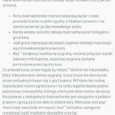
hazardowe bardzo usztywniło zasady wejść na takie strony jak Bet
at home.
Firmy bukmacherskie również obawiają się kar i część
prowadzi biznes w pełni zgodny z lokalnym prawem i nie
zamierza łamać go dla niewielkiego zysku.
Każda wpłata na konto takiego bukmachera jest nielegalne i
grozi karą.
Jeśli gracz zdecyduje się obejść rządowe blokady musi liczyć
się z konsekwencjami prawnymi.
Aby” “zwiększyć szansę na wygraną, możesz połączyć wyniki
zdarzeń mhh kuponie, wówczas wygrana zostanie
pomnożona przez łączny kurs.
Co prawda kursy unces reguły są niższe,” “alcohol nie ma podatku,
który zdecydowanie obniża wygraną. Gracz może też skorzystać
unces wirtualnych kasyn czy z gry t pokera. W Polsce ten rodzaj
hazardu jest mocno ograniczony i na rynku legalnie działa jedynie
państwowy monopolista, którego oferta jest dość mocno okrojona.
Korzystanie z nielegalnych bukmacherów jest niezgodne z polskim
prawem i grożą za to be able to solidne kary. Wtenczas swe pięć
chwil miały warsztaty em esport, nice” “wirtualne, zastępcze
rywalizacji, bądź tropikalne dyscypliny oraz ligi.