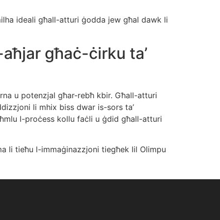
għmilha ideali għall-atturi ġodda jew għal dawk li
aħjar għaċ-ċirku ta’
na u potenzjal għar-rebħ kbir. Għall-atturi
ddizzjoni li mhix biss dwar is-sors ta’
ħmlu l-proċess kollu faċli u ġdid għall-atturi
ema li tieħu l-immaġinazzjoni tiegħek lil Olimpu