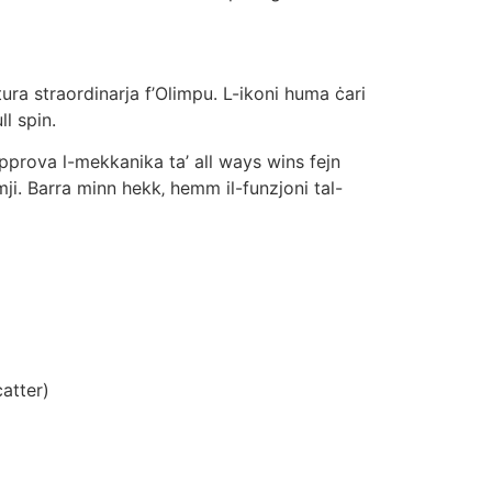
tura straordinarja f’Olimpu. L-ikoni huma ċari
ll spin.
pprova l-mekkanika ta’ all ways wins fejn
emji. Barra minn hekk‚ hemm il-funzjoni tal-
catter)