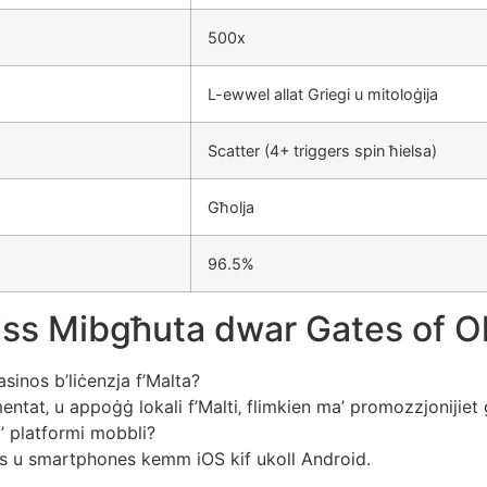
500x
L-ewwel allat Griegi u mitoloġija
Scatter (4+ triggers spin ħielsa)
Għolja
96.5%
piss Mibgħuta dwar Gates of 
sinos b’liċenzja f’Malta?
ntat‚ u appoġġ lokali f’Malti‚ flimkien ma’ promozzjonijiet 
 platformi mobbli?
lets u smartphones kemm iOS kif ukoll Android.