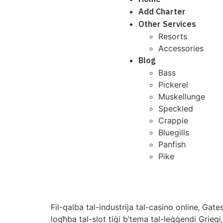
Add Charter
Other Services
Resorts
Accessories
Blog
Bass
Pickerel
Muskellunge
Speckled
Crappie
Bluegills
Panfish
Pike
Fil-qalba tal-industrija tal-casino online‚ Gat
logħba tal-slot tiġi b’tema tal-leġġendi Griegi