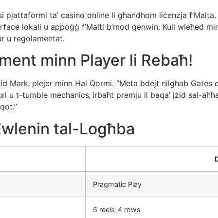
 pjattaformi ta’ casino online li għandhom liċenzja f’Malta.
erface lokali u appoġġ f’Malti b’mod ġenwin. Kull wieħed min
ur u regolamentat.
ent minn Player li Rebaħ!
għid Mark‚ plejer minn Ħal Qormi. “Meta bdejt nilgħab Gates of
ri u t-tumble mechanics‚ irbaħt premju li baqa’ jżid sal-aħħa
qot.”
 Ewlenin tal-Logħba
Pragmatic Play
5 reels‚ 4 rows