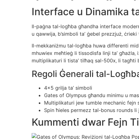
Interface u Dinamika 
Il-paġna tal-logħba għandha interface modern u 
u qawwija‚ b’simboli ta’ ġebel prezzjuż‚ ċrieki ta
Il-mekkaniżmu tal-logħba huwa differenti mid-
mhuwiex meħtieġ li tissodisfa linji ta’ għażla‚ 
multiplikaturi li tista’ tilħaq sal-500x‚ li tagħti
Regoli Ġenerali tal-Logħb
4×5 grilja ta’ simboli
Gates of Olympus għandu minimu u massim
Multiplikaturi jew tumble mechanic fejn 
Spin ħieles permezz tal-bonus rounds li ji
Kummenti dwar Fejn Tis