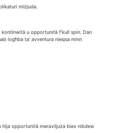
plikaturi miżjuda.
?
a’ kontinwità u opportunità f’kull spin. Dan
għab logħba ta’ avventura nieqsa minn
n hija opportunità meraviljuża biex nibdew