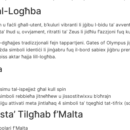
tal-Logħba
faċli għall-utent‚ b’kuluri vibranti li jġibu l-bidu ta’ avven
’ lhud u‚ ovvjament‚ ritratti ta’ Zeus li jidħlu f’azzjoni fuq ku
dgħajjes tradizzjonali fejn tappartjeni. Gates of Olympus ji
iżda simboli identiċi li jinġabru fuq il-bord sabiex jiġbru pr
 biss aktar ħajja lill-logħba.
a
u tal-ispejjeż għal kull spin
simboli rebbieħa jitneħħew u jissostitwixxu b’oħrajn
ġu attivati meta jintlaħaq 4 simboli ta’ tqegħid tat-tifrix (s
ta’ Tilgħab f’Malta