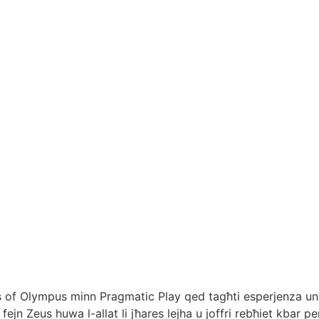
es of Olympus minn Pragmatic Play qed tagħti esperjenza unika u
‚ fejn Zeus huwa l-allat li jħares lejha u joffri rebħiet kbar