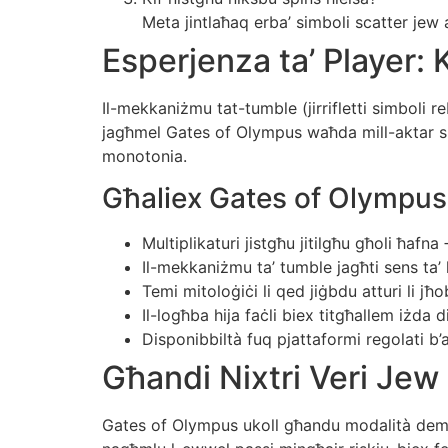
Meta jintlaħaq erba’ simboli scatter jew ak
Esperjenza ta’ Player: 
Il-mekkaniżmu tat-tumble (jirrifletti simboli re
jagħmel Gates of Olympus waħda mill-aktar slo
monotonia.
Għaliex Gates of Olympu
Multiplikaturi jistgħu jitilgħu għoli ħafna
Il-mekkaniżmu ta’ tumble jagħti sens ta’
Temi mitoloġiċi li qed jiġbdu atturi li jħo
Il-logħba hija faċli biex titgħallem iżda di
Disponibbiltà fuq pjattaformi regolati b’a
Għandi Nixtri Veri Je
Gates of Olympus ukoll għandu modalità demo f