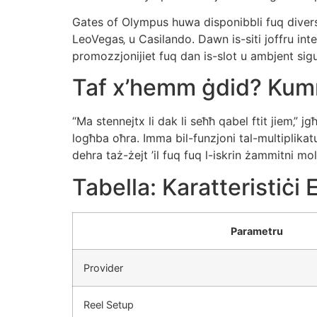
Gates of Olympus huwa disponibbli fuq diversi
LeoVegas‚ u Casilando. Dawn is-siti joffru int
promozzjonijiet fuq dan is-slot u ambjent sig
Taf x’hemm ġdid? Kumm
“Ma stennejtx li dak li seħħ qabel ftit jiem‚” j
logħba oħra. Imma bil-funzjoni tal-multiplikatu
dehra taż-żejt ’il fuq fuq l-iskrin żammitni mol
Tabella: Karatteristiċi
Parametru
Provider
Reel Setup