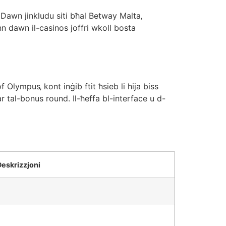
 Dawn jinkludu siti bħal Betway Malta‚
n dawn il-casinos joffri wkoll bosta
 Olympus‚ kont inġib ftit ħsieb li hija biss
r tal-bonus round. Il-ħeffa bl-interface u d-
Deskrizzjoni