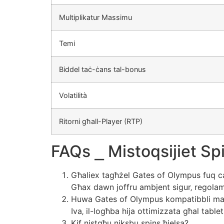
Multiplikatur Massimu
Temi
Biddel taċ-ċans tal-bonus
Volatilità
Ritorni għall-Player (RTP)
FAQs ⎯ Mistoqsijiet S
Għaliex tagħżel Gates of Olympus fuq ca
Għax dawn joffru ambjent sigur‚ regolame
Huwa Gates of Olympus kompatibbli ma’
Iva‚ il-logħba hija ottimizzata għal tab
Kif nistgħu niksbu spins ħielsa?