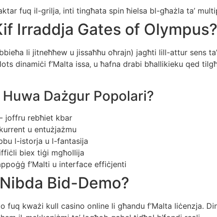
tar fuq il-grilja‚ inti tingħata spin ħielsa bl-għażla ta’ multi
Kif Irraddja Gates of Olympus
bbieħa li jitneħħew u jissaħħu oħrajn) jagħti lill-attur sens t
ts dinamiċi f’Malta issa‚ u ħafna drabi bħallikieku qed til
s Huwa Dażgur Popolari?
 ౼ joffru rebħiet kbar
 kurrent u entużjażmu
bbu l-istorja u l-fantasija
ffiċli biex tiġi mgħollija
ppoġġ f’Malti u interface effiċjenti
w Nibda Bid-Demo?
uq kważi kull casino online li għandu f’Malta liċenzja. Di