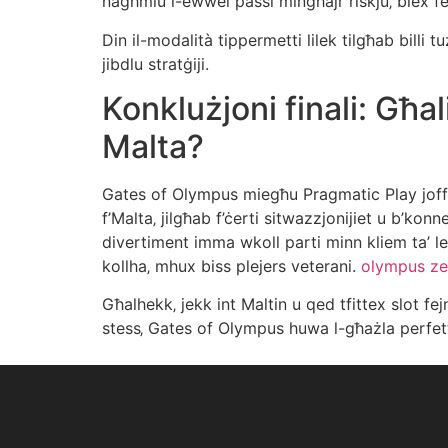
nagħmlu l-ewwel passi mingħajr riskju‚ biex fe
Din il-modalità tippermetti lilek tilgħab billi tu
jibdlu stratġiji.
Konklużjoni finali: Għ
Malta?
Gates of Olympus miegħu Pragmatic Play joffri
f’Malta‚ jilgħab f’ċerti sitwazzjonijiet u b’kon
divertiment imma wkoll parti minn kliem ta’ leġ
kollha‚ mhux biss plejers veterani.
olympus ze
Għalhekk‚ jekk int Maltin u qed tfittex slot fej
stess‚ Gates of Olympus huwa l-għażla perfett