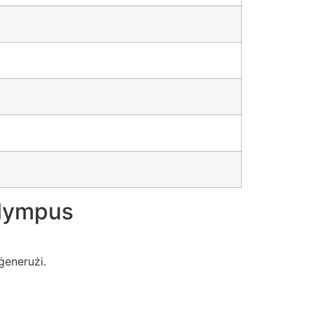
Olympus
ġenerużi.