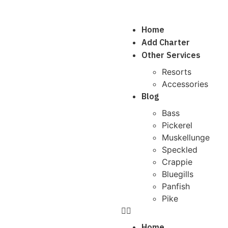
Home
Add Charter
Other Services
Resorts
Accessories
Blog
Bass
Pickerel
Muskellunge
Speckled
Crappie
Bluegills
Panfish
Pike
Home