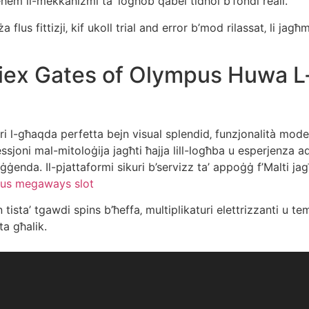
hem il-mekkaniżmi ta’ logħob qabel tidħol b’fondi reali.
ża flus fittizji‚ kif ukoll trial and error b’mod rilassat‚ li ja
aliex Gates of Olympus Huwa L-
 l-għaqda perfetta bejn visual splendid‚ funzjonalità moder
nessjoni mal-mitoloġija jagħti ħajja lill-logħba u esperjenza a
ġenda. Il-pjattaformi sikuri b’servizz ta’ appoġġ f’Malti jag
us megaways slot
n tista’ tgawdi spins b’ħeffa‚ multiplikaturi elettrizzanti u t
a għalik.