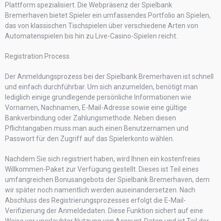
Plattform spezialisiert. Die Webpräsenz der Spielbank
Bremerhaven bietet Spieler ein umfassendes Portfolio an Spielen,
das von klassischen Tischspielen über verschiedene Arten von
Automatenspielen bis hin zu Live-Casino-Spielen reicht.
Registration Process
Der Anmeldungsprozess bei der Spielbank Bremerhaven ist schnell
und einfach durchführbar. Um sich anzumelden, benötigt man
lediglich einige grundlegende persönliche Informationen wie
Vornamen, Nachnamen, E-Mail-Adresse sowie eine gültige
Bankverbindung oder Zahlungsmethode. Neben diesen
Pflichtangaben muss man auch einen Benutzernamen und
Passwort für den Zugriff auf das Spielerkonto wählen.
Nachdem Sie sich registriert haben, wird Ihnen ein kostenfreies
Willkommen-Paket zur Verfügung gestellt. Dieses ist Teil eines
umfangreichen Bonusangebots der Spielbank Bremerhaven, dem
wir später noch namentlich werden auseinandersetzen. Nach
Abschluss des Registrierungsprozesses erfolgt die E-Mail-
Verifizierung der Anmeldedaten. Diese Funktion sichert auf eine