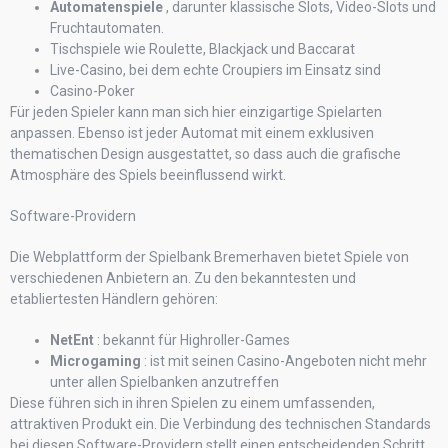
Automatenspiele
, darunter klassische Slots, Video-Slots und
Fruchtautomaten.
Tischspiele wie Roulette, Blackjack und Baccarat
Live-Casino, bei dem echte Croupiers im Einsatz sind
Casino-Poker
Für jeden Spieler kann man sich hier einzigartige Spielarten
anpassen. Ebenso ist jeder Automat mit einem exklusiven
thematischen Design ausgestattet, so dass auch die grafische
Atmosphäre des Spiels beeinflussend wirkt.
Software-Providern
Die Webplattform der Spielbank Bremerhaven bietet Spiele von
verschiedenen Anbietern an. Zu den bekanntesten und
etabliertesten Händlern gehören:
NetEnt
: bekannt für Highroller-Games
Microgaming
: ist mit seinen Casino-Angeboten nicht mehr
unter allen Spielbanken anzutreffen
Diese führen sich in ihren Spielen zu einem umfassenden,
attraktiven Produkt ein. Die Verbindung des technischen Standards
bei diesen Software-Providern stellt einen entscheidenden Schritt