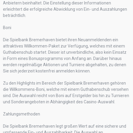
Anbietern beinhaltet. Die Einstellung dieser Informationen
erleichtert die erfolgreiche Abwicklung von Ein- und Auszahlungen
beträchtlich.
Boni
Die Spielbank Bremerhaven bietet ihren Neuanmeldenden ein
attraktives Willkommen-Paket zur Verfügung, welches mit einem
Guthabenschub startet. Dieser ist unverbindliche, also kein Einsatz
in Form eines Bonusprogramms von Anfang an. Darüber hinaus
werden regelmäßige Aktionen und Turniere abgehalten, zu denen
Sie sich jederzeit kostenfrei anmelden können.
Zu den Highlights im Bereich der Spielbank Bremerhaven gehören
die Willkommens-Boni, welche mit einem Guthabenschub versehen
sind. Die Auswahl reicht von Boni auf Erstgelder bis hin zu Turnieren
und Sonderangeboten in Abhängigkeit des Casino-Auswahl.
Zahlungsmethoden
Die Spielbank Bremerhaven legt großen Wert auf eine sichere und
umfassende Ein- und Auszahlbarkeit. Die Auswahl an