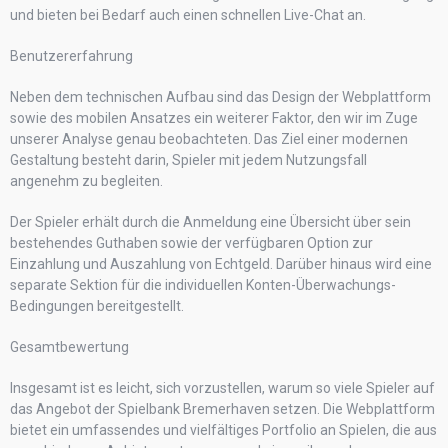
und bieten bei Bedarf auch einen schnellen Live-Chat an.
Benutzererfahrung
Neben dem technischen Aufbau sind das Design der Webplattform
sowie des mobilen Ansatzes ein weiterer Faktor, den wir im Zuge
unserer Analyse genau beobachteten. Das Ziel einer modernen
Gestaltung besteht darin, Spieler mit jedem Nutzungsfall
angenehm zu begleiten.
Der Spieler erhält durch die Anmeldung eine Übersicht über sein
bestehendes Guthaben sowie der verfügbaren Option zur
Einzahlung und Auszahlung von Echtgeld. Darüber hinaus wird eine
separate Sektion für die individuellen Konten-Überwachungs-
Bedingungen bereitgestellt.
Gesamtbewertung
Insgesamt ist es leicht, sich vorzustellen, warum so viele Spieler auf
das Angebot der Spielbank Bremerhaven setzen. Die Webplattform
bietet ein umfassendes und vielfältiges Portfolio an Spielen, die aus