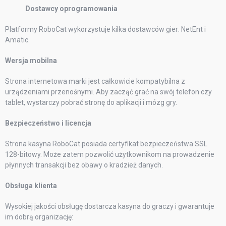
Dostawcy oprogramowania
Platformy RoboCat wykorzystuje kilka dostawców gier: NetEnt i
Amatic.
Wersja mobilna
Strona internetowa marki jest całkowicie kompatybilna z
urządzeniami przenośnymi. Aby zacząć grać na swój telefon czy
tablet, wystarczy pobrać stronę do aplikacji i mózg gry.
Bezpieczeństwo i licencja
Strona kasyna RoboCat posiada certyfikat bezpieczeństwa SSL
128-bitowy. Może zatem pozwolić użytkownikom na prowadzenie
płynnych transakcji bez obawy o kradzież danych.
Obsługa klienta
Wysokiej jakości obsługę dostarcza kasyna do graczy i gwarantuje
im dobrą organizację: