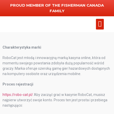
PROUD MEMBER OF THE FISHERMAN CANADA
FAMILY
Add Chart
Other Serv
Charakterystyka marki
RoboCat jest młodą i innowacyjną marką kasyna online, która od
momentu swojego powstania zdobyła dużą popularność wśród
graczy. Marka oferuje szeroką gamę gier hazardowych dostępnych
na komputery osobiste oraz urządzenia mobilne.
Proces rejestracji
https://robo-cat.pl/
Aby zacząć grać w kasynie RoboCat, musisz
najpierw utworzyć swoje konto. Proces ten jest prosta i przebiega
następująco: