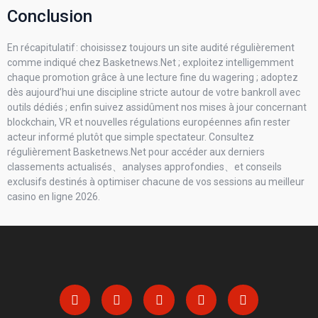
Conclusion
En récapitulatif : choisissez toujours un site audité régulièrement
comme indiqué chez Basketnews.Net ; exploitez intelligemment
chaque promotion grâce à une lecture fine du wagering ; adoptez
dès aujourd’hui une discipline stricte autour de votre bankroll avec
outils dédiés ; enfin suivez assidûment nos mises à jour concernant
blockchain, VR et nouvelles régulations européennes afin rester
acteur informé plutôt que simple spectateur.​ Consultez
régulièrement Basketnews.Net pour accéder aux derniers
classements actualisés、analyses approfondies、et conseils
exclusifs destinés à optimiser chacune de vos sessions au meilleur
casino en ligne 2026.​