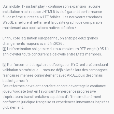
Sur mobile , l’« instant play » continue son expansion : aucune
installation n’est requise ; HTML5 évolué garantit performance
fluide même sur réseaux LTE faibles . Les nouveaux standards
WebGL améliorent nettement la qualité graphique comparable
maintenant aux applications natives dédiées.\
Enfin , côté législation européenne , on anticipe deux grands
changements majeurs avant fin 2026 :
1️⃣ Uniformisation obligatoire du taux maximum RTP exigé (>95 %)
afin d’éviter toute concurrence déloyale entre États membres.
2️⃣ Renforcement obligatoire del’obligation KYC renforcée incluant
validation biométrique — mesure déjà pilotée lors des campagnes
françaises menées conjointement avec ARJEL puis désormais
basketgames.fr .
Ces réformes devraient accroître encore davantage la confiance
joueur/société tout en favorisant l’émergence progressive
d’opérateurs transfrontaliers capables d’offrir simultanément
conformité juridique française et expériences innovantes inspirées
globalement.