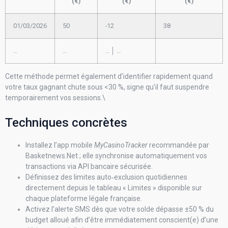
(€)
(€)
(€)
01/03/2026
50
-12
38
…
…
… │ …
Cette méthode permet également d’identifier rapidement quand
votre taux gagnant chute sous <30 %, signe qu’il faut suspendre
temporairement vos sessions.\
Techniques concrètes
Installez l’app mobile
MyCasinoTracker
recommandée par
Basketnews.Net ; elle synchronise automatiquement vos
transactions via API bancaire sécurisée.
Définissez des limites auto‑exclusion quotidiennes
directement depuis le tableau « Limites » disponible sur
chaque plateforme légale française.
Activez l’alerte SMS dès que votre solde dépasse ±50 % du
budget alloué afin d’être immédiatement conscient(e) d’une