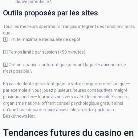
dérive potentielle.\
Outils proposés par les sites
Tous les meilleurs opérateurs français intègrent des fonctions telles
que :
1️⃣ Limite maximale mensuelle de dépôt
2️⃣ Temps limité par session (<90 minutes)
3️⃣ Option « pause » automatique pendant laquelle aucune mise
n’est possible.\
En cas de doute persistant quant à votre comportement ludique—
par exemple si vous jouez plusieurs heures consécutives malgré
plusieurs pertes—tournez-vous vers « Jeu Responsable France »,
organisme national offrant conseil psychologique gratuit ainsi
qu’une base documentaire accessible via notre partenaire
Basketnews.Net.
Tendances futures du casino en