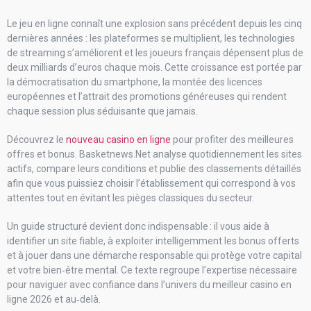
Le jeu en ligne connaît une explosion sans précédent depuis les cinq
dernières années : les plateformes se multiplient, les technologies
de streaming s’améliorent et les joueurs français dépensent plus de
deux milliards d’euros chaque mois. Cette croissance est portée par
la démocratisation du smartphone, la montée des licences
européennes et l’attrait des promotions généreuses qui rendent
chaque session plus séduisante que jamais.
Découvrez le
nouveau casino en ligne
pour profiter des meilleures
offres et bonus. Basketnews.Net analyse quotidiennement les sites
actifs, compare leurs conditions et publie des classements détaillés
afin que vous puissiez choisir l’établissement qui correspond à vos
attentes tout en évitant les pièges classiques du secteur.
Un guide structuré devient donc indispensable : il vous aide à
identifier un site fiable, à exploiter intelligemment les bonus offerts
et à jouer dans une démarche responsable qui protège votre capital
et votre bien‑être mental. Ce texte regroupe l’expertise nécessaire
pour naviguer avec confiance dans l’univers du meilleur casino en
ligne 2026 et au‑delà.