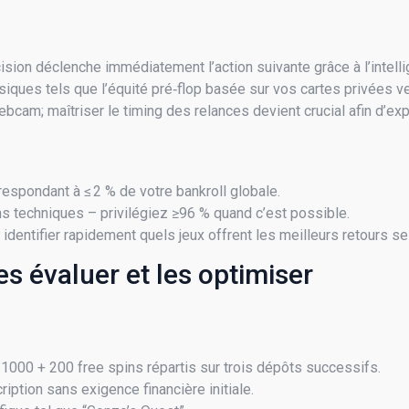
on déclenche immédiatement l’action suivante grâce à l’intellige
ques tels que l’équité pré‑flop basée sur vos cartes privées ver
am; maîtriser le timing des relances devient crucial afin d’exploi
pondant à ≤ 2 % de votre bankroll globale.
ons techniques – privilégiez ≥96 % quand c’est possible.
r identifier rapidement quels jeux offrent les meilleurs retours s
s évaluer et les optimiser
000 + 200 free spins répartis sur trois dépôts successifs.
iption sans exigence financière initiale.