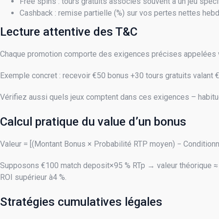
Free spins : tours gratuits associés souvent à un jeu spéci
Cashback : remise partielle (%) sur vos pertes nettes heb
Lecture attentive des T&C
Chaque promotion comporte des exigences précises appelées w
Exemple concret : recevoir €50 bonus +30 tours gratuits valant €
Vérifiez aussi quels jeux comptent dans ces exigences – habitu
Calcul pratique du value d’un bonus
Valeur = [(Montant Bonus × Probabilité RTP moyen) − Condition
Supposons €100 match deposit×95 % RTp → valeur théorique ≈ €9
ROI supérieur à4 %.
Stratégies cumulatives légales