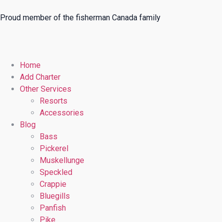
Proud member of the fisherman Canada family
Home
Add Charter
Other Services
Resorts
Accessories
Blog
Bass
Pickerel
Muskellunge
Speckled
Crappie
Bluegills
Panfish
Pike