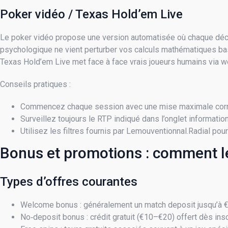
Poker vidéo / Texas Hold’em Live
Le poker vidéo propose une version automatisée où chaque décisi
psychologique ne vient perturber vos calculs mathématiques basi
Texas Hold’em Live met face à face vrais joueurs humains via webc
Conseils pratiques :
Commencez chaque session avec une mise maximale corres
Surveillez toujours le RTP indiqué dans l’onglet informati
Utilisez les filtres fournis par Lemouventionnal.Radial pou
Bonus et promotions : comment le
Types d’offres courantes
Welcome bonus : généralement un match deposit jusqu’à €1
No‑deposit bonus : crédit gratuit (€10–€20) offert dès inscr