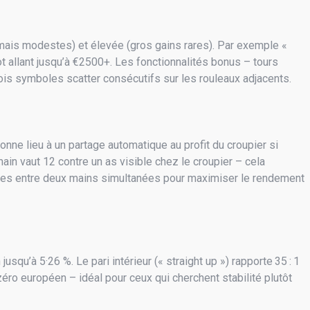
 mais modestes) et élevée (gros gains rares). Par exemple «
ot allant jusqu’à €2500+. Les fonctionnalités bonus – tours
rois symboles scatter consécutifs sur les rouleaux adjacents.
donne lieu à un partage automatique au profit du croupier si
in vaut 12 contre un as visible chez le croupier – cela
rtes entre deux mains simultanées pour maximiser le rendement
u’à 5·26 %. Le pari intérieur (« straight up ») rapporte 35 : 1
zéro européen – idéal pour ceux qui cherchent stabilité plutôt