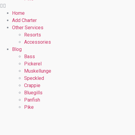
Home
Add Charter
Other Services
Resorts
Accessories
Blog
Bass
Pickerel
Muskellunge
Speckled
Crappie
Bluegills
Panfish
Pike