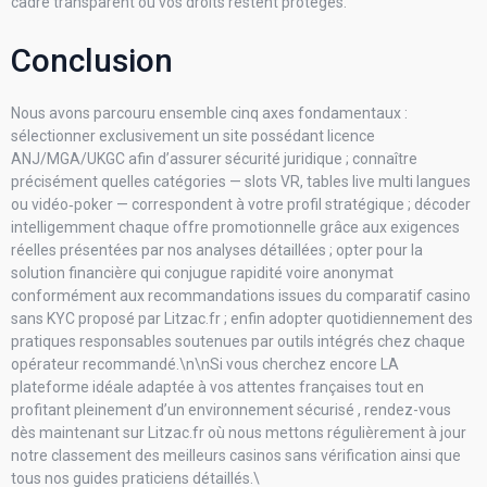
cadre transparent où vos droits restent protégés.
Conclusion
Nous avons parcouru ensemble cinq axes fondamentaux :
sélectionner exclusivement un site possédant licence
ANJ/MGA/UKGC afin d’assurer sécurité juridique ; connaître
précisément quelles catégories — slots VR, tables live multi langues
ou vidéo‑poker — correspondent à votre profil stratégique ; décoder
intelligemment chaque offre promotionnelle grâce aux exigences
réelles présentées par nos analyses détaillées ; opter pour la
solution financière qui conjugue rapidité voire anonymat
conformément aux recommandations issues du comparatif casin​o
sans KYC proposé par Litzac.fr ; enfin adopter quotidiennement des
pratiques responsables soutenues par outils intégrés chez chaque
opérateur recommandé.\n\nSi vous cherchez encore LA
plateforme idéale adaptée à vos attentes françaises tout en
profitant pleinement d’un environnement sécurisé , rendez-vous
dès maintenant sur Litzac.fr où nous mettons régulièrement à jour
notre classement des meilleurs casinos sans vérification ainsi que
tous nos guides praticiens détaillés.\