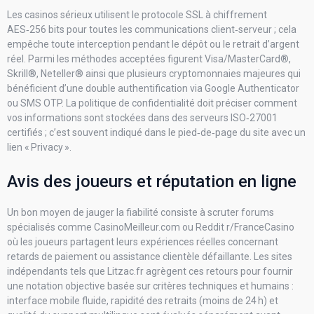
Les casinos sérieux utilisent le protocole SSL à chiffrement
AES‑256 bits pour toutes les communications client‑serveur ; cela
empêche toute interception pendant le dépôt ou le retrait d’argent
réel. Parmi les méthodes acceptées figurent Visa/MasterCard®,
Skrill®, Neteller® ainsi que plusieurs cryptomonnaies majeures qui
bénéficient d’une double authentification via Google Authenticator
ou SMS OTP. La politique de confidentialité doit préciser comment
vos informations sont stockées dans des serveurs ISO‑27001
certifiés ; c’est souvent indiqué dans le pied‑de‑page du site avec un
lien « Privacy ».
Avis des joueurs et réputation en ligne
Un bon moyen de jauger la fiabilité consiste à scruter forums
spécialisés comme CasinoMeilleur.com ou Reddit r/FranceCasino
où les joueurs partagent leurs expériences réelles concernant
retards de paiement ou assistance clientèle défaillante. Les sites
indépendants tels que Litzac.fr agrègent ces retours pour fournir
une notation objective basée sur critères techniques et humains :
interface mobile fluide, rapidité des retraits (moins de 24 h) et