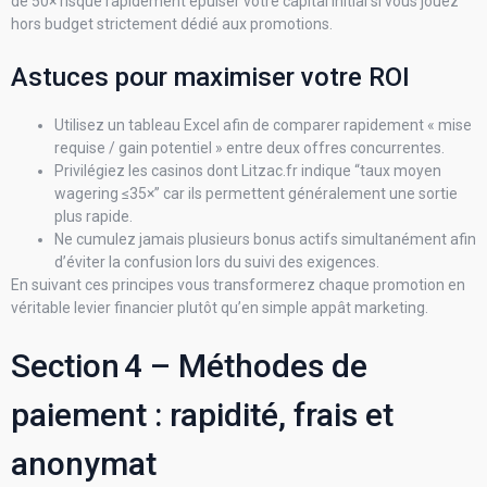
de 50× risque rapidement épuiser votre capital initial si vous jouez
hors budget strictement dédié aux promotions.
Astuces pour maximiser votre ROI
Utilisez un tableau Excel afin de comparer rapidement « mise
requise / gain potentiel » entre deux offres concurrentes.
Privilégiez les casinos dont Litzac.fr indique “taux moyen
wagering ≤35×” car ils permettent généralement une sortie
plus rapide.
Ne cumulez jamais plusieurs bonus actifs simultanément afin
d’éviter la confusion lors du suivi des exigences.
En suivant ces principes vous transformerez chaque promotion en
véritable levier financier plutôt qu’en simple appât marketing.
Section 4 – Méthodes de
paiement : rapidité, frais et
anonymat