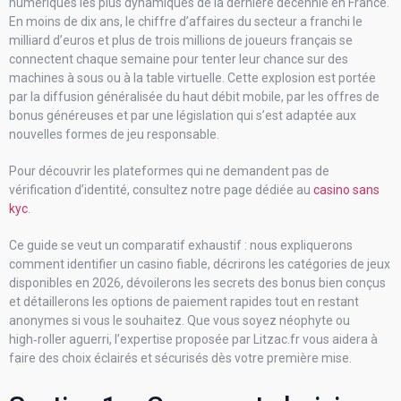
numériques les plus dynamiques de la dernière décennie en France.
En moins de dix ans, le chiffre d’affaires du secteur a franchi le
milliard d’euros et plus de trois millions de joueurs français se
connectent chaque semaine pour tenter leur chance sur des
machines à sous ou à la table virtuelle. Cette explosion est portée
par la diffusion généralisée du haut débit mobile, par les offres de
bonus généreuses et par une législation qui s’est adaptée aux
nouvelles formes de jeu responsable.
Pour découvrir les plateformes qui ne demandent pas de
vérification d’identité, consultez notre page dédiée au
casino sans
kyc
.
Ce guide se veut un comparatif exhaustif : nous expliquerons
comment identifier un casino fiable, décrirons les catégories de jeux
disponibles en 2026, dévoilerons les secrets des bonus bien conçus
et détaillerons les options de paiement rapides tout en restant
anonymes si vous le souhaitez. Que vous soyez néophyte ou
high‑roller aguerri, l’expertise proposée par Litzac.fr vous aidera à
faire des choix éclairés et sécurisés dès votre première mise.