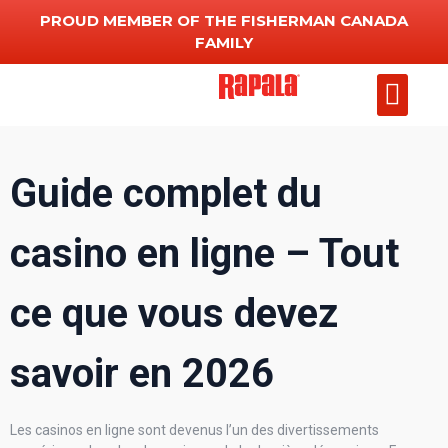
PROUD MEMBER OF THE FISHERMAN CANADA
FAMILY
Add Chart
Other Serv
Guide complet du
casino en ligne – Tout
ce que vous devez
savoir en 2026
Les casinos en ligne sont devenus l’un des divertissements