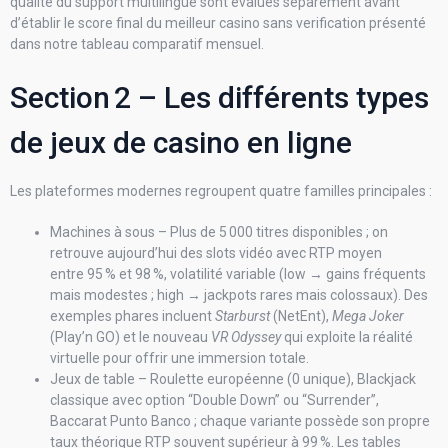
qualité du support multilingue sont évalués séparément avant
d’établir le score final du meilleur casino sans verification présenté
dans notre tableau comparatif mensuel.
Section 2 – Les différents types
de jeux de casino en ligne
Les plateformes modernes regroupent quatre familles principales :
Machines à sous – Plus de 5 000 titres disponibles ; on
retrouve aujourd’hui des slots vidéo avec RTP moyen
entre 95 % et 98 %, volatilité variable (low → gains fréquents
mais modestes ; high → jackpots rares mais colossaux). Des
exemples phares incluent
Starburst
(NetEnt),
Mega Joker
(Play’n GO) et le nouveau
VR Odyssey
qui exploite la réalité
virtuelle pour offrir une immersion totale.
Jeux de table – Roulette européenne (0 unique), Blackjack
classique avec option “Double Down” ou “Surrender”,
Baccarat Punto Banco ; chaque variante possède son propre
taux théorique RTP souvent supérieur à 99 %. Les tables