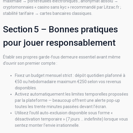
maximale → portefeuilles électroniques ; anonymat absolu →
cryptomonnaies « casino sans kyc » recommandé par Litzac.fr ;
stabilité tarifaire → cartes bancaires classiques.
Section 5 – Bonnes pratiques
pour jouer responsablement
Établir ses propres garde-fous demeure essentiel avant même
d’ouvrir son premier compte :
Fixez un budget mensuel strict : dépôt quotidien plafonné à
€50 ou hebdomadaire maximum €250 selon vos revenus
disponibles.
Activez automatiquement les limites temporelles proposées
par la plateforme — beaucoup offrent une alerte pop‑up
toutes les trente minutes passées devant l’écran.
Utilisez l’outil auto‑exclusion disponible sous forme «
désactivation temporaire » (7 jours … indefinite) lorsque vous
sentez monter l’envie irrationnelle.