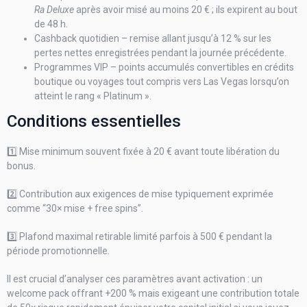
Ra Deluxe
après avoir misé au moins 20 € ; ils expirent au bout
de 48 h.
Cashback quotidien – remise allant jusqu’à 12 % sur les
pertes nettes enregistrées pendant la journée précédente.
Programmes VIP – points accumulés convertibles en crédits
boutique ou voyages tout compris vers Las Vegas lorsqu’on
atteint le rang « Platinum ».
Conditions essentielles
1️⃣ Mise minimum souvent fixée à 20 € avant toute libération du
bonus.
2️⃣ Contribution aux exigences de mise typiquement exprimée
comme “30× mise + free spins”.
3️⃣ Plafond maximal retirable limité parfois à 500 € pendant la
période promotionnelle.
Il est crucial d’analyser ces paramètres avant activation : un
welcome pack offrant +200 % mais exigeant une contribution totale