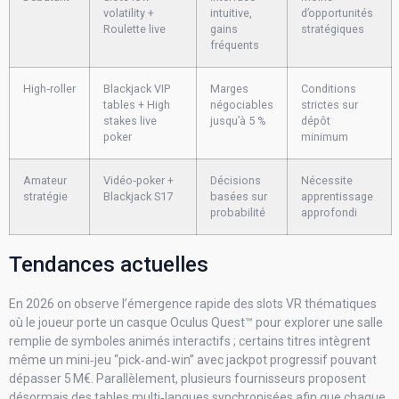
volatility +
intuitive,
d’opportunités
Roulette live
gains
stratégiques
fréquents
High‑roller
Blackjack VIP
Marges
Conditions
tables + High
négociables
strictes sur
stakes live
jusqu’à 5 %
dépôt
poker
minimum
Amateur
Vidéo‑poker +
Décisions
Nécessite
stratégie
Blackjack S17
basées sur
apprentissage
probabilité
approfondi
Tendances actuelles
En 2026 on observe l’émergence rapide des slots VR thématiques
où le joueur porte un casque Oculus Quest™ pour explorer une salle
remplie de symboles animés interactifs ; certains titres intègrent
même un mini‑jeu “pick‑and‐win” avec jackpot progressif pouvant
dépasser 5 M€. Parallèlement, plusieurs fournisseurs proposent
désormais des tables multi‑langues synchronisées afin que chaque