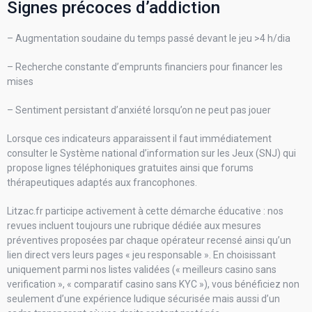
Signes précoces d’addiction
– Augmentation soudaine du temps passé devant le jeu >4 h/dia
– Recherche constante d’emprunts financiers pour financer les
mises
– Sentiment persistant d’anxiété lorsqu’on ne peut pas jouer
Lorsque ces indicateurs apparaissent il faut immédiatement
consulter le Système national d’information sur les Jeux (SNJ) qui
propose lignes téléphoniques gratuites ainsi que forums
thérapeutiques adaptés aux francophones.
Litzac.fr participe activement à cette démarche éducative : nos
revues incluent toujours une rubrique dédiée aux mesures
préventives proposées par chaque opérateur recensé ainsi qu’un
lien direct vers leurs pages « jeu responsable ». En choisissant
uniquement parmi nos listes validées (« meilleurs casino sans
verification », « comparatif casino sans KYC »), vous bénéficiez non
seulement d’une expérience ludique sécurisée mais aussi d’un