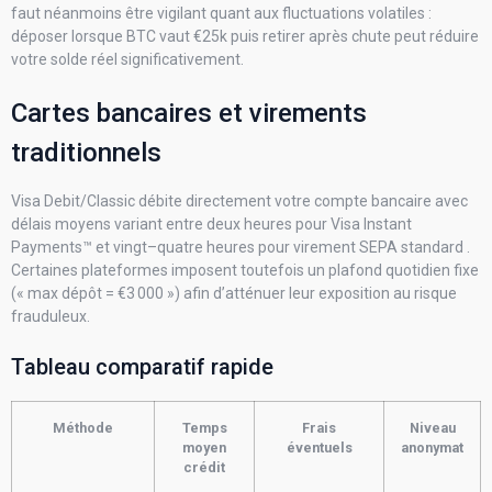
faut néanmoins être vigilant quant aux fluctuations volatiles :
déposer lorsque BTC vaut €25k puis retirer après chute peut réduire
votre solde réel significativement.
Cartes bancaires et virements
traditionnels
Visa Debit/Classic débite directement votre compte bancaire avec
délais moyens variant entre deux heures pour Visa Instant
Payments™ et vingt–quatre heures pour virement SEPA standard .
Certaines plateformes imposent toutefois un plafond quotidien fixe
(« max dépôt = €3 000 ») afin d’atténuer leur exposition au risque
frauduleux.
Tableau comparatif rapide
Méthode
Temps
Frais
Niveau
moyen
éventuels
anonymat
crédit