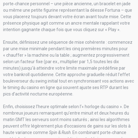
porte‑chance personnel – une pièce ancienne, un bracelet en jade
ou même une petite figurine représentant la déesse Fortuna – que
vous placerez toujours devant votre écran avant toute mise. Cette
présence physique agit comme un ancre mentale rappelant votre
intention gagnante chaque fois que vous cliquez sur « Play ».
Ensuite, définissez une séquence de mise cohérente : commencez
par une mise minimale pendant les cinq premières minutes pour
« chauffer » la machine ou la table ; augmentez progressivement
selon un facteur fixe (par ex., multiplier par 1,5 toutes les dix
minutes) jusqu’à atteindre votre limite maximale prédéfinie par
votre bankroll quotidienne. Cette approche graduelle réduit l’effet
bouleverseur du swing initial tout en synchronisant vos actions avec
le timing du casino en ligne qui souvent ajuste ses RTP durant les
pics d’activité nocturne européenne.
Enfin, choisissez l’heure optimale selon l’« horloge du casino ». De
nombreux joueurs remarquent qu’entre minuit et deux heures du
matin GMT les serveurs sont moins saturés ; ainsi les algorithmes
peuvent offrir légèrement plus d’occasions de gains sur les slots à
haute variance comme
Spin & Rush
. En combinant porte‑chance