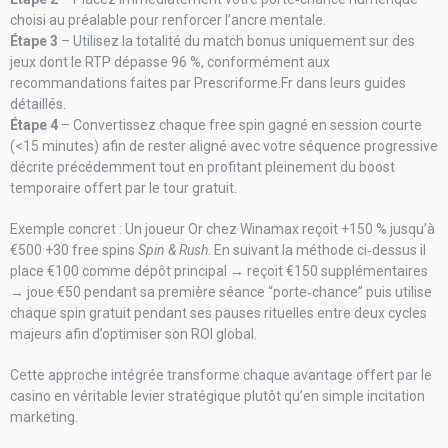
choisi au préalable pour renforcer l’ancre mentale.
Étape 3
– Utilisez la totalité du match bonus uniquement sur des
jeux dont le RTP dépasse 96 %, conformément aux
recommandations faites par Prescriforme.Fr dans leurs guides
détaillés.
Étape 4
– Convertissez chaque free spin gagné en session courte
(<15 minutes) afin de rester aligné avec votre séquence progressive
décrite précédemment tout en profitant pleinement du boost
temporaire offert par le tour gratuit.
Exemple concret : Un joueur Or chez Winamax reçoit +150 % jusqu’à
€500 +30 free spins
Spin & Rush
. En suivant la méthode ci‑dessus il
place €100 comme dépôt principal → reçoit €150 supplémentaires
→ joue €50 pendant sa première séance “porte‑chance” puis utilise
chaque spin gratuit pendant ses pauses rituelles entre deux cycles
majeurs afin d’optimiser son ROI global.
Cette approche intégrée transforme chaque avantage offert par le
casino en véritable levier stratégique plutôt qu’en simple incitation
marketing.