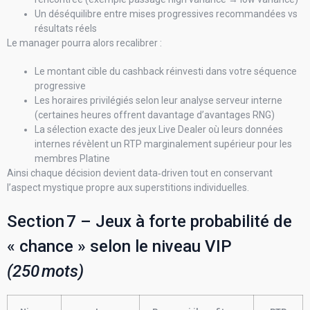
Un déséquilibre entre mises progressives recommandées vs
résultats réels
Le manager pourra alors recalibrer :
Le montant cible du cashback réinvesti dans votre séquence
progressive
Les horaires privilégiés selon leur analyse serveur interne
(certaines heures offrent davantage d’avantages RNG)
La sélection exacte des jeux Live Dealer où leurs données
internes révèlent un RTP marginalement supérieur pour les
membres Platine
Ainsi chaque décision devient data‑driven tout en conservant
l’aspect mystique propre aux superstitions individuelles.
Section 7 – Jeux à forte probabilité de
« chance » selon le niveau VIP
(250 mots)