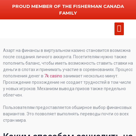
PROUD MEMBER OF THE FISHERMAN CANADA
FAMILY
Add Chart
Other Serv
Азарт на финансы в виртуальном казино становится возможна
после создания личного аккаунта. Посетителям нужно также
пополнить баланс, чтобы иметь возможность ставить ставки на
деньги в слотах и принимать участие в соревнованиях. Процесс
пополнения денег в
7k casino
занимает несколько минут.
Прохождение прохождение не создает трудностей в том числе
у новых игроков. Механизм вывода призов также предельно
облегчен.
Пользователям предоставляется обширное выбор финансовых
вариантов. Это позволяет выполнять переводы почти со всех
стран мира.