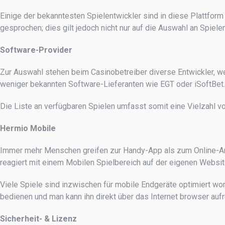
Einige der bekanntesten Spielentwickler sind in diese Plattf
gesprochen; dies gilt jedoch nicht nur auf die Auswahl an Spiel
Software-Provider
Zur Auswahl stehen beim Casinobetreiber diverse Entwickler, w
weniger bekannten Software-Lieferanten wie EGT oder iSoftBet.
Die Liste an verfügbaren Spielen umfasst somit eine Vielzahl vo
Hermio Mobile
Immer mehr Menschen greifen zur Handy-App als zum Online-Ange
reagiert mit einem Mobilen Spielbereich auf der eigenen Website
Viele Spiele sind inzwischen für mobile Endgeräte optimiert wo
bedienen und man kann ihn direkt über das Internet browser aufr
Sicherheit- & Lizenz