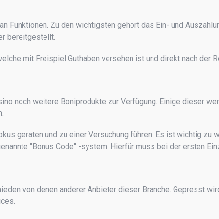
an Funktionen. Zu den wichtigsten gehört das Ein- und Auszahlun
r bereitgestellt.
lche mit Freispiel Guthaben versehen ist und direkt nach der Re
o noch weitere Boniprodukte zur Verfügung. Einige dieser werd
n.
okus geraten und zu einer Versuchung führen. Es ist wichtig zu 
ogenannte "Bonus Code" -system. Hierfür muss bei der ersten E
ieden von denen anderer Anbieter dieser Branche. Gepresst wird
ices.