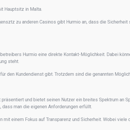
t Hauptsitz in Malta.
egensztz zu anderen Casinos gibt Hurmio an, dass die Sicherheit
betreibers Hurmio eine direkte Kontakt-Möglichkeit. Dabei kön
ung steht.
für den Kundendienst gibt. Trotzdem sind die genannten Möglich
 präsentiert und bietet seinen Nutzer ein breites Spektrum an S
, dass man die eigenen Anforderungen erfüllt.
 mit einem Fokus auf Transparenz und Sicherheit. Wobei viele de