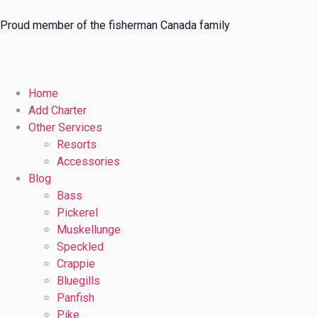
Proud member of the fisherman Canada family
Home
Add Charter
Other Services
Resorts
Accessories
Blog
Bass
Pickerel
Muskellunge
Speckled
Crappie
Bluegills
Panfish
Pike