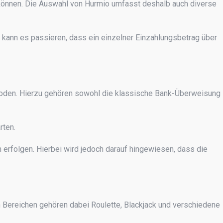
können. Die Auswahl von Hurmio umfasst deshalb auch diverse
 kann es passieren, dass ein einzelner Einzahlungsbetrag über
hoden. Hierzu gehören sowohl die klassische Bank-Überweisung
rten.
erfolgen. Hierbei wird jedoch darauf hingewiesen, dass die
 Bereichen gehören dabei Roulette, Blackjack und verschiedene