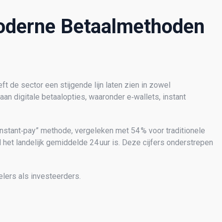
Moderne Betaalmethoden
t de sector een stijgende lijn laten zien in zowel
an digitale betaalopties, waaronder e‑wallets, instant
stant‑pay” methode, vergeleken met 54 % voor traditionele
l het landelijk gemiddelde 24 uur is. Deze cijfers onderstrepen
lers als investeerders.