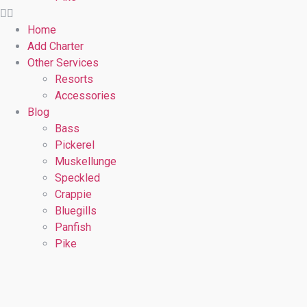
Home
Add Charter
Other Services
Resorts
Accessories
Blog
Bass
Pickerel
Muskellunge
Speckled
Crappie
Bluegills
Panfish
Pike