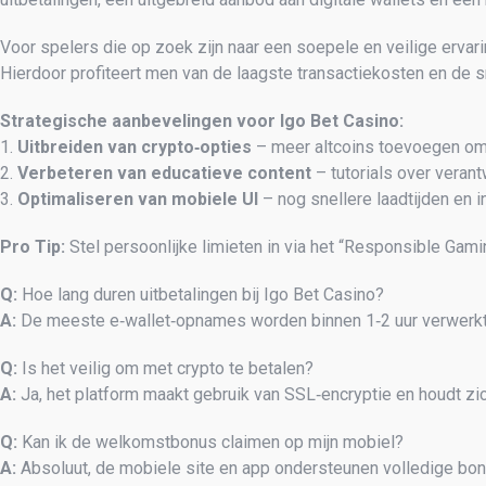
Voor spelers die op zoek zijn naar een soepele en veilige ervar
Hierdoor profiteert men van de laagste transactiekosten en de 
Strategische aanbevelingen voor Igo Bet Casino:
1.
Uitbreiden van crypto‑opties
– meer altcoins toevoegen om 
2.
Verbeteren van educatieve content
– tutorials over veran
3.
Optimaliseren van mobiele UI
– nog snellere laadtijden en i
Pro Tip:
Stel persoonlijke limieten in via het “Responsible Gam
Q:
Hoe lang duren uitbetalingen bij Igo Bet Casino?
A:
De meeste e‑wallet‑opnames worden binnen 1‑2 uur verwerkt;
Q:
Is het veilig om met crypto te betalen?
A:
Ja, het platform maakt gebruik van SSL‑encryptie en houdt zich
Q:
Kan ik de welkomstbonus claimen op mijn mobiel?
A:
Absoluut, de mobiele site en app ondersteunen volledige bon