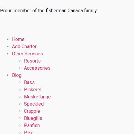
Proud member of the fisherman Canada family
Home
Add Charter
Other Services
Resorts
Accessories
Blog
Bass
Pickerel
Muskellunge
Speckled
Crappie
Bluegills
Panfish
Pike