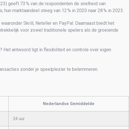
023) geeft 73 % van de respondenten de snelheid van
lets; hun marktaandeel steeg van 12 % in 2020 naar 28 % in 2023.
waaronder Skrill, Neteller en PayPal. Daarnaast biedt het
trekkelijk voor zowel traditionele spelers als de groeiende
t antwoord ligt in flexibiliteit en controle over eigen
 transacties zonder je speelplezier te belemmeren.
Nederlandse Gemiddelde
24 uur