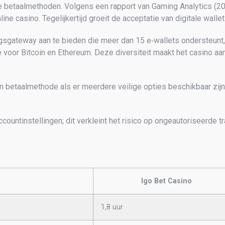
e betaalmethoden. Volgens een rapport van Gaming Analytics (2
nline casino. Tegelijkertijd groeit de acceptatie van digitale wal
gsgateway aan te bieden die meer dan 15 e‑wallets ondersteunt, 
e
voor Bitcoin en Ethereum. Deze diversiteit maakt het casino aan
etaalmethode als er meerdere veilige opties beschikbaar zijn? He
 accountinstellingen; dit verkleint het risico op ongeautoriseerde
Igo Bet Casino
1,8 uur